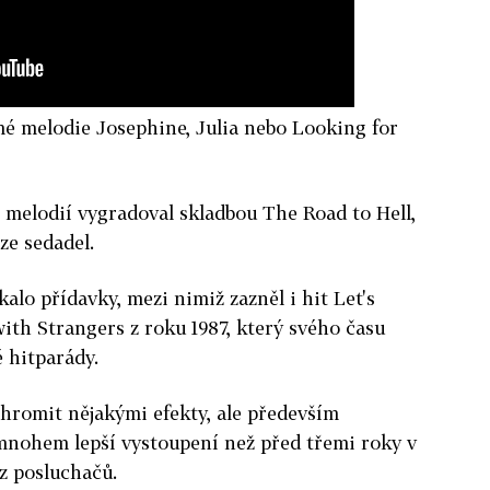
mé melodie Josephine, Julia nebo Looking for
 melodií vygradoval skladbou The Road to Hell,
ze sedadel.
alo přídavky, mezi nimiž zazněl i hit Let's
with Strangers z roku 1987, který svého času
é hitparády.
 ohromit nějakými efekty, ale především
mnohem lepší vystoupení než před třemi roky v
 z posluchačů.