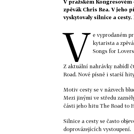
V pražském Kongresovém cen
zpěvák Chris Rea. V jeho p
vyskytovaly silnice a cesty
V
e vyprodaném pr
kytarista a zpěv
Songs for Lovers
Z aktuální nahrávky nabídl č
Road. Nové písně i starší hity
Motiv cesty se v názvech blu
Mezi jinými ve středu zazně
části jeho hitu The Road to H
Silnice a cesty se často obje
doprovázejících vystoupení.