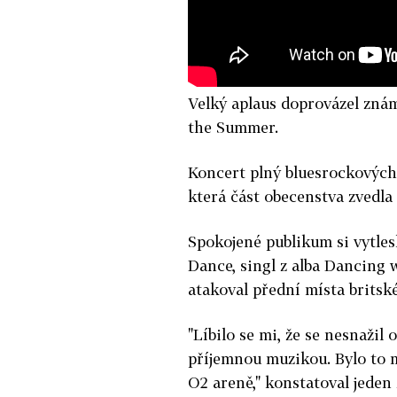
Velký aplaus doprovázel zná
the Summer.
Koncert plný bluesrockových
která část obecenstva zvedla 
Spokojené publikum si vytlesk
Dance, singl z alba Dancing 
atakoval přední místa britsk
"Líbilo se mi, že se nesnažil
příjemnou muzikou. Bylo to 
O2 areně," konstatoval jeden