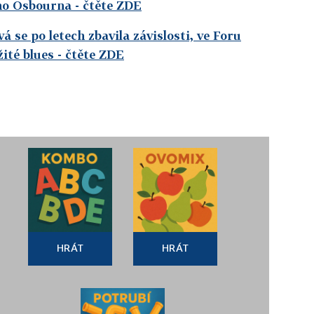
ho Osbourna
- čtěte ZDE
 se po letech zbavila závislosti, ve Foru
ité blues
- čtěte ZDE
HRÁT
HRÁT