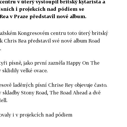
tru v úterý vystoupil britský kytarista a
ísních i projekcích nad pódiem se
. Rea v Praze představil nové album.
ažském Kongresovém centru toto úterý britský
ák Chris Rea představil své nové album Road
.
tyři písně, jako první zazněla Happy On The
 sklidily velké ovace.
esově laděných písní Chrise Rey objevuje často.
ly skladby Stony Road, The Road Ahead a dvě
ell.
vovaly i v projekcích nad pódiem