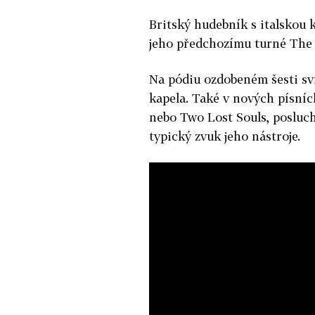
Britský hudebník s italskou k
jeho předchozímu turné The
Na pódiu ozdobeném šesti sv
kapela. Také v nových písníc
nebo Two Lost Souls, posluc
typický zvuk jeho nástroje.