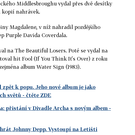
lického Middlesbroughu vydal přes dvě desítky
ů kopií nahrávek.
iny Magdalene, v níž nahradil pozdějšího
p Purple Davida Coverdala.
al na The Beautiful Losers. Poté se vydal na
oval hit Fool (If You Think It's Over) z roku
 zejména album Water Sign (1983).
l zpět k popu. Jeho nové album je jako
ch světů
- čtěte ZDE
a: přistání v Divadle Archa s novým albem
-
hrát Johnny Depp. Vystoupí na Letišti