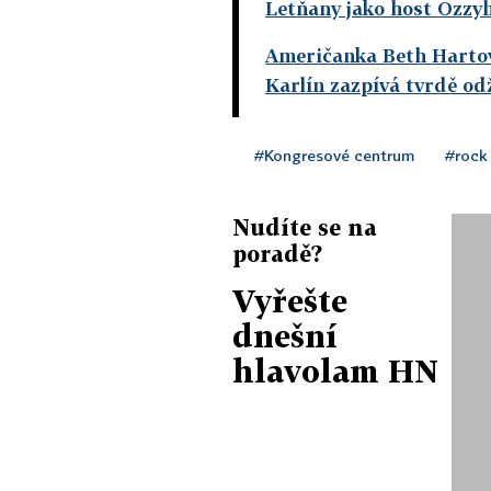
Letňany jako host Ozzy
Američanka Beth Hartová
Karlín zazpívá tvrdě odž
#Kongresové centrum
#rock
Nudíte se na
poradě?
Vyřešte
dnešní
hlavolam HN