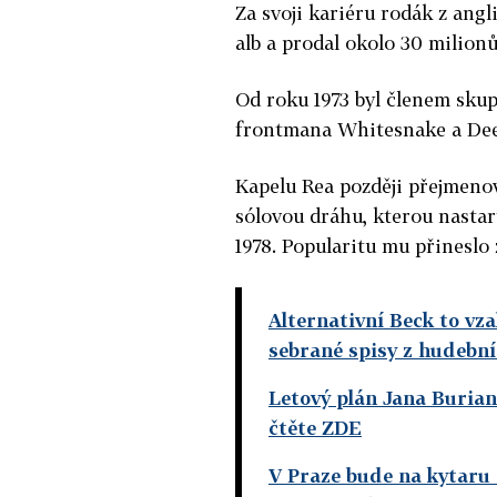
Za svoji kariéru rodák z ang
alb a prodal okolo 30 milion
Od roku 1973 byl členem skup
frontmana Whitesnake a Dee
Kapelu Rea později přejmenov
sólovou dráhu, kterou nastart
1978. Popularitu mu přineslo
Alternativní Beck to vza
sebrané spisy z hudební
Letový plán Jana Burian
čtěte ZDE
V Praze bude na kytaru 