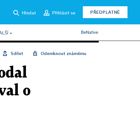
PŘEDPLATNÉ
Hledat
Přihlásit se
BeNative
ALŠÍ
Sdílet
Odemknout známému
odal
val o