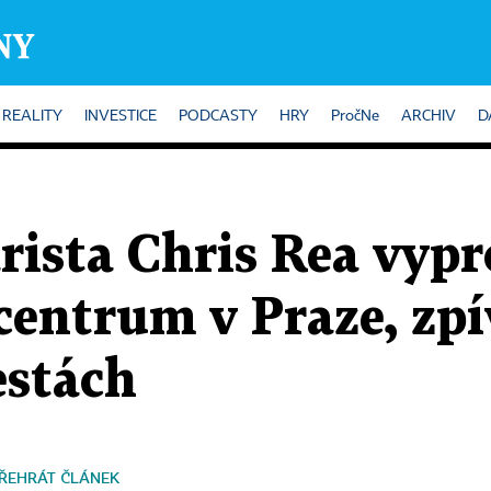
REALITY
INVESTICE
PODCASTY
HRY
PročNe
ARCHIV
D
rista Chris Rea vypr
entrum v Praze, zpí
estách
ŘEHRÁT ČLÁNEK