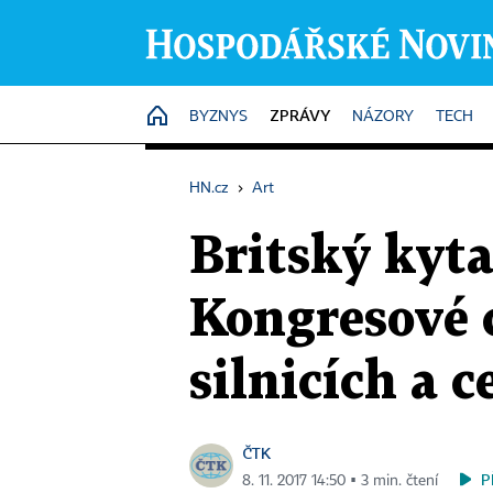
ZPRÁVY
HOME
BYZNYS
NÁZORY
TECH
HN.cz
›
Art
Britský kyta
Kongresové c
silnicích a c
ČTK
P
8. 11. 2017 14:50 ▪ 3 min. čtení