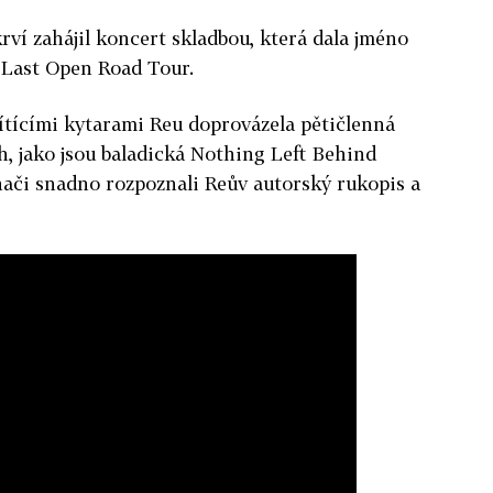
rví zahájil koncert skladbou, která dala jméno
 Last Open Road Tour.
ítícími kytarami Reu doprovázela pětičlenná
h, jako jsou baladická Nothing Left Behind
hači snadno rozpoznali Reův autorský rukopis a