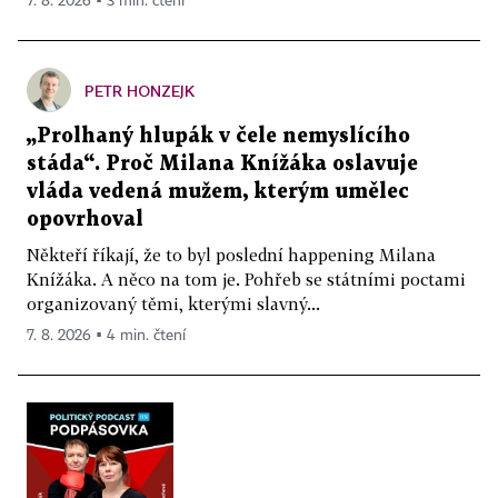
7. 8. 2026 ▪ 3 min. čtení
PETR HONZEJK
„Prolhaný hlupák v čele nemyslícího
stáda“. Proč Milana Knížáka oslavuje
vláda vedená mužem, kterým umělec
opovrhoval
Někteří říkají, že to byl poslední happening Milana
Knížáka. A něco na tom je. Pohřeb se státními poctami
organizovaný těmi, kterými slavný...
7. 8. 2026 ▪ 4 min. čtení