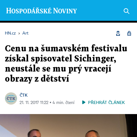
HN.cz
›
Art
Cenu na šumavském festivalu
získal spisovatel Sichinger,
neustále se mu prý vracejí
obrazy z dětství
ČTK
PŘEHRÁT ČLÁNEK
21. 11. 2017 11:22 ▪ 4 min. čtení