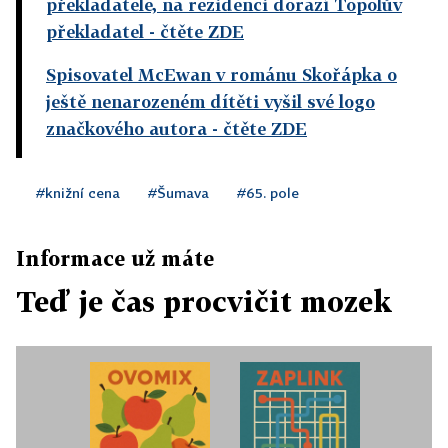
překladatele, na rezidenci dorazí Topolův
překladatel
- čtěte ZDE
Spisovatel McEwan v románu Skořápka o
ještě nenarozeném dítěti vyšil své logo
značkového autora
- čtěte ZDE
#knižní cena
#Šumava
#65. pole
Informace už máte
Teď je čas procvičit mozek