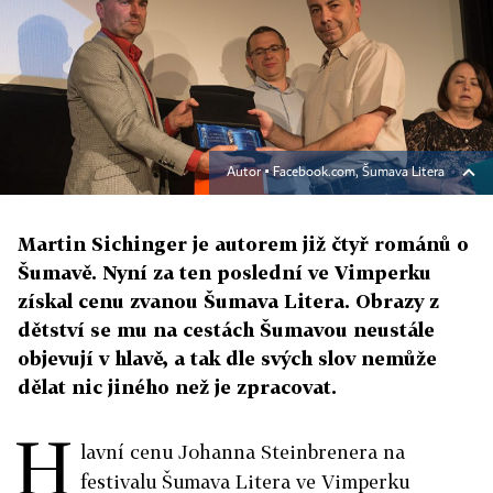
Autor ▪
Facebook.com, Šumava Litera
Martin Sichinger je autorem již čtyř románů o
Šumavě. Nyní za ten poslední ve Vimperku
získal cenu zvanou Šumava Litera. Obrazy z
dětství se mu na cestách Šumavou neustále
objevují v hlavě, a tak dle svých slov nemůže
dělat nic jiného než je zpracovat.
H
lavní cenu Johanna Steinbrenera na
festivalu Šumava Litera ve Vimperku