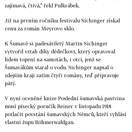
zajímavá, čtivá," řekl Pulkrábek.
Již na prvním ročníku festivalu Sichinger získal
cenu za román Meyrovo sklo.
K Šumavě si padesátiletý Martin Sichinger
vytvořil vztah díky dědečkovi, který opravoval
lidem topení na samotách, i otci, jenž se
Šumavákům staral o vodu. Sichinger napsal o
zdejším kraji zatím čtyři romány, teď připravuje
pátý.
V nyní oceněné knize Poslední šumavská pastvina
musí písecký poručík Reiner v listopadu 1918
potlačit povstání šumavských Němců, kteří vyhlásí
vlastní župu Böhmerwaldgau.