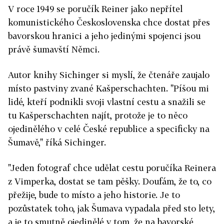
V roce 1949 se poručík Reiner jako nepřítel
komunistického Československa chce dostat přes
bavorskou hranici a jeho jedinými spojenci jsou
právě šumavští Němci.
Autor knihy Sichinger si myslí, že čtenáře zaujalo
místo pastviny zvané Kašperschachten. "Píšou mi
lidé, kteří podnikli svoji vlastní cestu a snažili se
tu Kašperschachten najít, protože je to něco
ojedinělého v celé České republice a specificky na
Šumavě," říká Sichinger.
"Jeden fotograf chce udělat cestu poručíka Reinera
z Vimperka, dostat se tam pěšky. Doufám, že to, co
přežije, bude to místo a jeho historie. Je to
pozůstatek toho, jak Šumava vypadala před sto lety,
a je to smutně ojedinělé v tom, že na bavorské