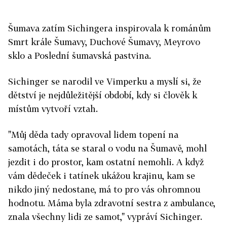
Šumava zatím Sichingera inspirovala k románům
Smrt krále Šumavy, Duchové Šumavy, Meyrovo
sklo a Poslední šumavská pastvina.
Sichinger se narodil ve Vimperku a myslí si, že
dětství je nejdůležitější období, kdy si člověk k
místům vytvoří vztah.
"Můj děda tady opravoval lidem topení na
samotách, táta se staral o vodu na Šumavě, mohl
jezdit i do prostor, kam ostatní nemohli. A když
vám dědeček i tatínek ukážou krajinu, kam se
nikdo jiný nedostane, má to pro vás ohromnou
hodnotu. Máma byla zdravotní sestra z ambulance,
znala všechny lidi ze samot," vypráví Sichinger.