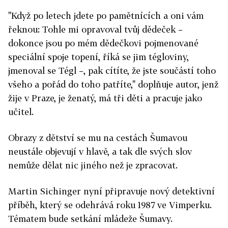
"Když po letech jdete po pamětnících a oni vám
řeknou: Tohle mi opravoval tvůj dědeček –
dokonce jsou po mém dědečkovi pojmenované
speciální spoje topení, říká se jim tégloviny,
jmenoval se Tégl –, pak cítíte, že jste součástí toho
všeho a pořád do toho patříte," doplňuje autor, jenž
žije v Praze, je ženatý, má tři děti a pracuje jako
učitel.
Obrazy z dětství se mu na cestách Šumavou
neustále objevují v hlavě, a tak dle svých slov
nemůže dělat nic jiného než je zpracovat.
Martin Sichinger nyní připravuje nový detektivní
příběh, který se odehrává roku 1987 ve Vimperku.
Tématem bude setkání mládeže Šumavy.