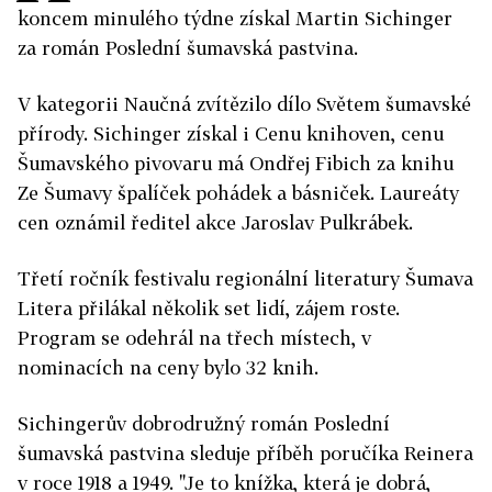
koncem minulého týdne získal Martin Sichinger
za román Poslední šumavská pastvina.
V kategorii Naučná zvítězilo dílo Světem šumavské
přírody. Sichinger získal i Cenu knihoven, cenu
Šumavského pivovaru má Ondřej Fibich za knihu
Ze Šumavy špalíček pohádek a básniček. Laureáty
cen oznámil ředitel akce Jaroslav Pulkrábek.
Třetí ročník festivalu regionální literatury Šumava
Litera přilákal několik set lidí, zájem roste.
Program se odehrál na třech místech, v
nominacích na ceny bylo 32 knih.
Sichingerův dobrodružný román Poslední
šumavská pastvina sleduje příběh poručíka Reinera
v roce 1918 a 1949. "Je to knížka, která je dobrá,