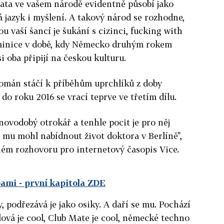
tata ve vašem národě evidentně působí jako
rá jazyk i myšlení. A takový národ se rozhodne,
ou vaší šancí je šukání s cizinci, fucking with
ominice v době, kdy Německo druhým rokem
si oba připijí na českou kulturu.
román stáčí k příběhům uprchlíků z doby
do roku 2016 se vrací teprve ve třetím dílu.
novodobý otrokář a tenhle pocit je pro něj
o mu mohl nabídnout život doktora v Berlíně",
ném rozhovoru pro internetový časopis Vice.
pami
- první kapitola ZDE
 podřezává je jako osiky. A daří se mu. Pochází
lová je cool, Club Mate je cool, německé techno