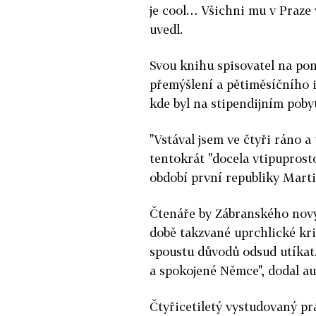
je cool… Všichni mu v Praze 
uvedl.
Svou knihu spisovatel na pon
přemýšlení a pětiměsíčního 
kde byl na stipendijním poby
"Vstával jsem ve čtyři ráno a 
tentokrát "docela vtipupros
období první republiky Marti
Čtenáře by Zábranského nový
době takzvané uprchlické kr
spoustu důvodů odsud utíkat.
a spokojené Němce", dodal au
Čtyřicetiletý vystudovaný p