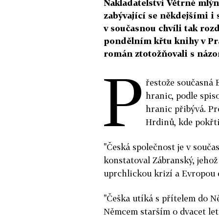
Nakladatelství Větrné mlý
zabývající se někdejšími i
v současnou chvíli tak rozd
pondělním křtu knihy v Pra
román ztotožňovali s názor
P
řestože současná 
hranic, podle spi
hranic přibývá. Pr
Hrdinů, kde pokřt
"Česká společnost je v součas
konstatoval Zábranský, jehož
uprchlickou krizí a Evropou 
"Češka utíká s přítelem do N
Němcem starším o dvacet let.