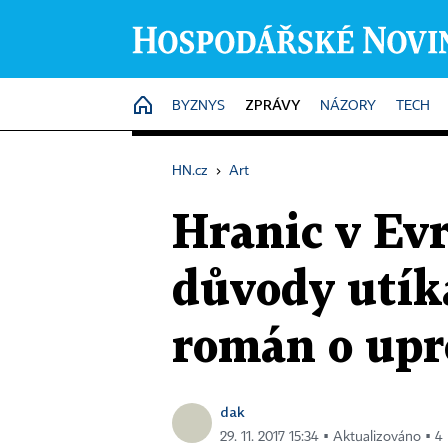
ZPRÁVY
HOME
BYZNYS
NÁZORY
TECH
HN.cz
›
Art
Hranic v Ev
důvody utíka
román o upr
dak
29. 11. 2017 15:34 ▪ Aktualizováno ▪ 4 