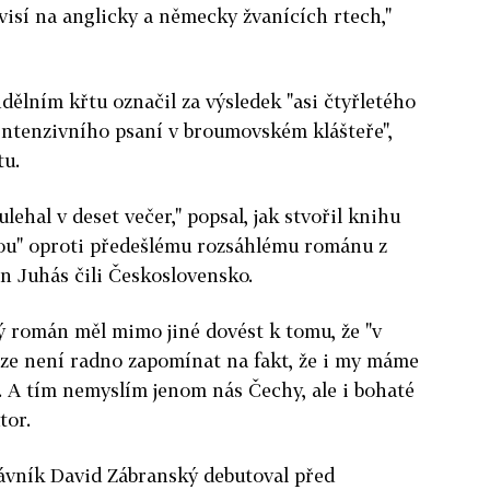
visí na anglicky a německy žvanících rtech,"
dělním křtu označil za výsledek "asi čtyřletého
intenzivního psaní v broumovském klášteře",
tu.
ulehal v deset večer," popsal, jak stvořil knihu
tou" oproti předešlému rozsáhlému románu z
n Juhás čili Československo.
 román měl mimo jiné dovést k tomu, že "v
ize není radno zapomínat na fakt, že i my máme
 A tím nemyslím jenom nás Čechy, ale i bohaté
tor.
rávník David Zábranský debutoval před