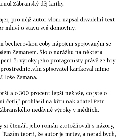
hrnul Zábranský děj knihy.
jer, pro nějž autor vloni napsal divadelní text
r mluví o stavu své domoviny.
en becherovkou coby nápojem spojovaným se
šem Zemanem. Šlo o narážku na některá
pení či výroky jeho protagonisty právě ze hry
ž prostřednictvím spisovatel karikoval mimo
 Miloše Zemana.
rší a o 300 procent lepší než vše, co jste o
í četli," prohlásil na křtu nakladatel Petr
Zábranského nedávné výroky v médiích.
by si čtenáři jeho román ztotožňovali s názory,
 "Razím teorii, že autor je mrtev, a nerad bych,