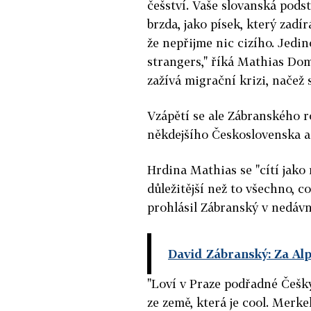
češství. Vaše slovanská pods
brzda, jako písek, který zadí
že nepřijme nic cizího. Jedin
strangers," říká Mathias D
zažívá migrační krizi, načež 
Vzápětí se ale Zábranského 
někdejšího Československa a 
Hrdina Mathias se "cítí jako 
důležitější než to všechno, c
prohlásil Zábranský v nedáv
David Zábranský: Za Al
"Loví v Praze podřadné Češky,
ze země, která je cool. Merke