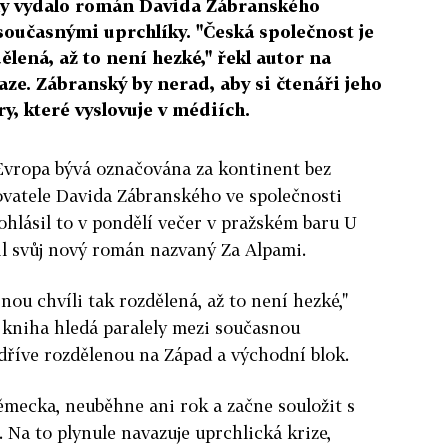
ny vydalo román Davida Zábranského
 současnými uprchlíky. "Česká společnost je
ělená, až to není hezké," řekl autor na
ze. Zábranský by nerad, aby si čtenáři jeho
y, které vyslovuje v médiích.
Evropa bývá označována za kontinent bez
sovatele Davida Zábranského ve společnosti
ohlásil to v pondělí večer v pražském baru U
il svůj nový román nazvaný Za Alpami.
nou chvíli tak rozdělená, až to není hezké,"
 kniha hledá paralely mezi současnou
dříve rozdělenou na Západ a východní blok.
ěmecka, neuběhne ani rok a začne souložit s
 Na to plynule navazuje uprchlická krize,