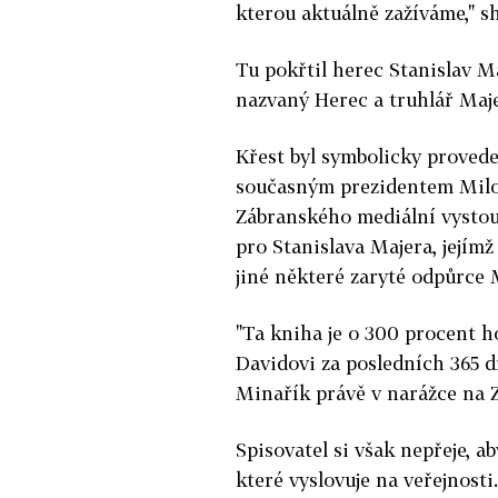
kterou aktuálně zažíváme," s
Tu pokřtil herec Stanislav Ma
nazvaný Herec a truhlář Maje
Křest byl symbolicky proved
současným prezidentem Milo
Zábranského mediální vystou
pro Stanislava Majera, jejím
jiné některé zaryté odpůrce
"Ta kniha je o 300 procent ho
Davidovi za posledních 365 dn
Minařík právě v narážce na 
Spisovatel si však nepřeje, a
které vyslovuje na veřejnosti.