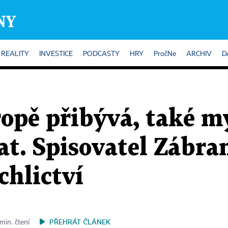
REALITY
INVESTICE
PODCASTY
HRY
PročNe
ARCHIV
D
ropě přibývá, také 
t. Spisovatel Zábra
chlictví
PŘEHRÁT ČLÁNEK
min. čtení