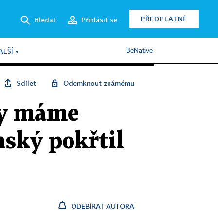
PŘEDPLATNÉ
Hledat
Přihlásit se
BeNative
ALŠÍ
Sdílet
Odemknout známému
my máme
nský pokřtil
ODEBÍRAT AUTORA