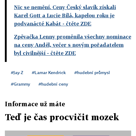
Nic se nemění. Ceny Český slavík získali
Karel Gott a Lucie Bílá, kapelou roku je
podvanácté Kabát
- čtěte ZDE
Zpěvačka Lenny proměnila všechny nominace
na ceny Anděl, večer s novým pořadatelem
byl civilnější
- čtěte ZDE
#Jay-Z
#Lamar Kendrick
#hudební průmysl
#Grammy
#hudební ceny
Informace už máte
Teď je čas procvičit mozek