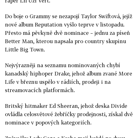
raper Lil Uzi Vert.
Do boje o Grammy se nezapojí Taylor Swiftová, jejíž
nové album Reputation vyšlo teprve v listopadu.
Přesto má pěvkyně dvě nominace – jednu za píseň
Better Man, kterou napsala pro country skupinu
Little Big Town.
Nejvýrazněji na seznamu nominovaných chybí
kanadský hiphoper Drake, jehož album zvané More
Life v březnu uspělo v rádiích, prodeji i na
streamovacích platformách.
Britský hitmaker Ed Sheeran, jehož deska Divide
ovládla celosvětové žebříčky prodejnosti, získal dvě
nominace v popových kategoriích.