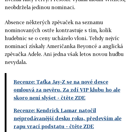
neobdržela jedinou nominaci.
Absence některých zpěvaček na seznamu
nominovaných ostře kontrastuje s tím, kolik
hudebnic se o ceny ucházelo vloni. Tehdy nejvíc
nominací získaly Američanka Beyoncé a anglická
zpěvačka Adele. Ani jedna však letos novou hudbu
nevydala.
Recenze: Taťka Jay-Z se na nové desce
omlouvá za nevěru. Za zdí VIP klubu ho ale
skoro není slyšet
- čtěte ZDE
Recenze: Kendrick Lamar natočil
nejprodávanější desku roku, především ale
rapu vrací podstatu
- čtěte ZDE