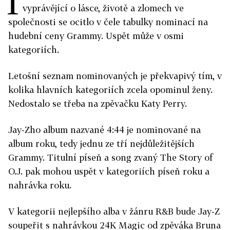
I
vyprávějící o lásce, životě a zlomech ve
společnosti se ocitlo v čele tabulky nominací na
hudební ceny Grammy. Uspět může v osmi
kategoriích.
Letošní seznam nominovaných je překvapivý tím, v
kolika hlavních kategoriích zcela opominul ženy.
Nedostalo se třeba na zpěvačku Katy Perry.
Jay-Zho album nazvané 4:44 je nominované na
album roku, tedy jednu ze tří nejdůležitějších
Grammy. Titulní píseň a song zvaný The Story of
O.J. pak mohou uspět v kategoriích píseň roku a
nahrávka roku.
V kategorii nejlepšího alba v žánru R&B bude Jay-Z
soupeřit s nahrávkou 24K Magic od zpěváka Bruna