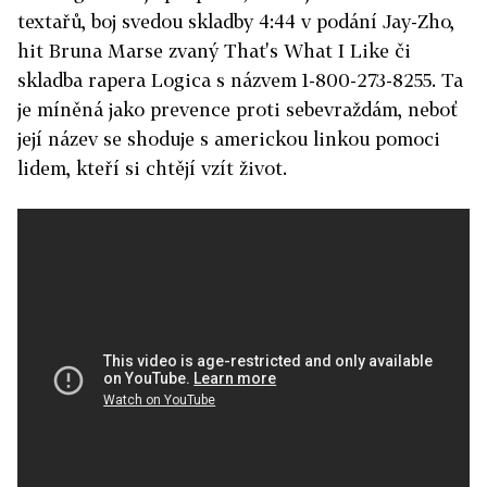
textařů, boj svedou skladby 4:44 v podání Jay-Zho,
hit Bruna Marse zvaný That's What I Like či
skladba rapera Logica s názvem 1-800-273-8255. Ta
je míněná jako prevence proti sebevraždám, neboť
její název se shoduje s americkou linkou pomoci
lidem, kteří si chtějí vzít život.