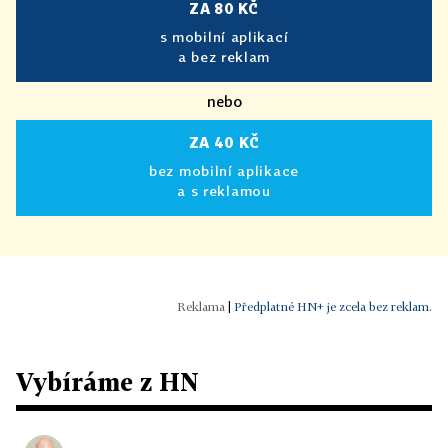
ZA 80 KČ
s mobilní aplikací
a bez reklam
nebo
ZA 40 KČ
bez mobilní aplikace
a s reklamou
|
Předplatné HN+ je zcela bez reklam.
Vybíráme z HN