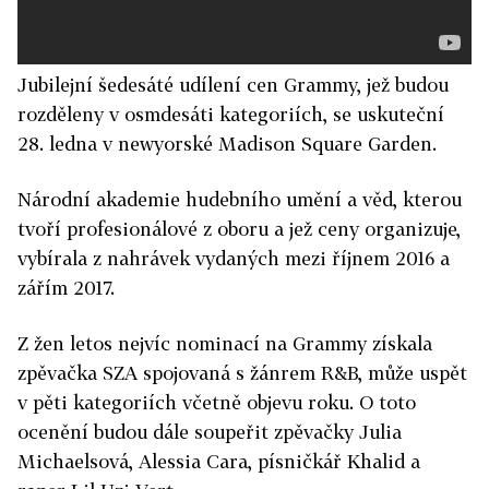
Jubilejní šedesáté udílení cen Grammy, jež budou
rozděleny v osmdesáti kategoriích, se uskuteční
28. ledna v newyorské Madison Square Garden.
Národní akademie hudebního umění a věd, kterou
tvoří profesionálové z oboru a jež ceny organizuje,
vybírala z nahrávek vydaných mezi říjnem 2016 a
zářím 2017.
Z žen letos nejvíc nominací na Grammy získala
zpěvačka SZA spojovaná s žánrem R&B, může uspět
v pěti kategoriích včetně objevu roku. O toto
ocenění budou dále soupeřit zpěvačky Julia
Michaelsová, Alessia Cara, písničkář Khalid a