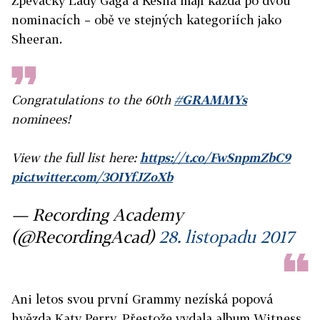
Zpěvačky Lady Gaga a Kesha mají každá po dvou
nominacích – obě ve stejných kategoriích jako
Sheeran.
Congratulations to the 60th
#GRAMMYs
nominees!
View the full list here:
https://t.co/FwSnpmZbC9
pic.twitter.com/3OIYfJZoXb
— Recording Academy
(@RecordingAcad)
28. listopadu 2017
Ani letos svou první Grammy nezíská popová
hvězda Katy Perry. Přestože vydala album Witness,