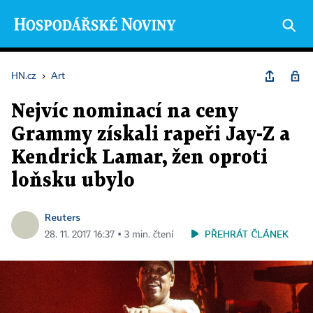
HN.cz
›
Art
Nejvíc nominací na ceny
Grammy získali rapeři Jay-Z a
Kendrick Lamar, žen oproti
loňsku ubylo
Reuters
PŘEHRÁT ČLÁNEK
28. 11. 2017 16:37 ▪ 3 min. čtení