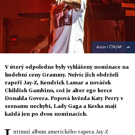
Autor ▪
ČTK/AP
V úterý odpoledne byly vyhlášeny nominace na
hudební ceny Grammy. Nejvíc jich obdrželi
rapeři Jay-Z, Kendrick Lamar a nováček
Childish Gambino, což je alter ego herce
Donalda Govera. Popová hvězda Katy Perry v
seznamu nechybí, Lady Gaga a Kesha mají
každá jen po dvou nominacích.
ntimní album amerického rapera Jay-Z