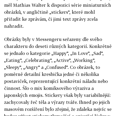
měl Mathias Walter k dispozici série miniaturních
obrázků, v angličtině „stickers“, které mohl
přiřadit ke zprávám, či jimi text zprávy zcela
nahradit.
Obrázky byly v Messengeru seřazeny dle svého
charakteru do deseti různých kategorií. Konkrétně
se jednalo o kategorie „Happy“, „In Love“, „Sad“,
„Eating“, „Celebrating“, „Active“, „Working“,
„Sleepy“, „Angry“ a „Confused“. Co obrázek, to
poměrně detailní kresbička jedné či několika
postaviček, reprezentující konkrétní náladu nebo
činnost. Šlo o mix komiksového výraziva a
japonských emojis. Stickery však byly variabilnější:
zachycovaly řeč těla a výrazy tváře. Ihned po jejich
masovém rozšíření bylo zřejmé, že zdaleka nejvíc se