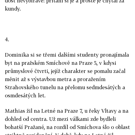
dost nevybíravě: přitáhl si je a prostě je chytal za
kundy.
4.
Dominika si se třemi dalšími studenty pronajímala
byt na pražském Smíchově na Praze 5, v kdysi
průmyslové čtvrti, jejíž charakter se pomalu začal
měnit až s výstavbou metra a proražením
Strahovského tunelu na přelomu sedmdesátých a
osmdesátých let.
Mathias žil na Letné na Praze 7, u řeky Vltavy a na
dohled od centra. Už mezi válkami zde bydleli
bohatší Pražané, na rozdíl od Smíchova šlo o oblast