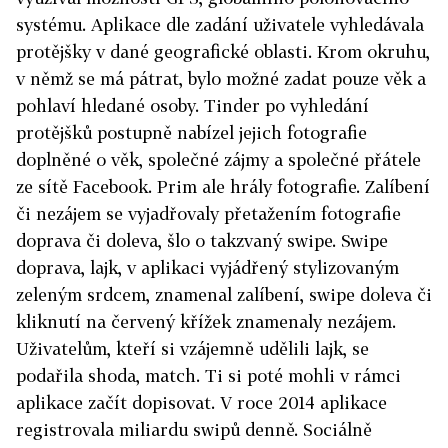
systému. Aplikace dle zadání uživatele vyhledávala
protějšky v dané geografické oblasti. Krom okruhu,
v němž se má pátrat, bylo možné zadat pouze věk a
pohlaví hledané osoby. Tinder po vyhledání
protějšků postupně nabízel jejich fotografie
doplněné o věk, společné zájmy a společné přátele
ze sítě Facebook. Prim ale hrály fotografie. Zalíbení
či nezájem se vyjadřovaly přetažením fotografie
doprava či doleva, šlo o takzvaný swipe. Swipe
doprava, lajk, v aplikaci vyjádřený stylizovaným
zeleným srdcem, znamenal zalíbení, swipe doleva či
kliknutí na červený křížek znamenaly nezájem.
Uživatelům, kteří si vzájemně udělili lajk, se
podařila shoda, match. Ti si poté mohli v rámci
aplikace začít dopisovat. V roce 2014 aplikace
registrovala miliardu swipů denně. Sociálně