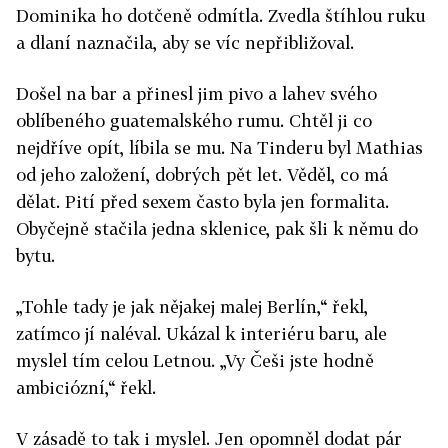
Dominika ho dotčeně odmítla. Zvedla štíhlou ruku
a dlaní naznačila, aby se víc nepřibližoval.
Došel na bar a přinesl jim pivo a lahev svého
oblíbeného guatemalského rumu. Chtěl ji co
nejdříve opít, líbila se mu. Na Tinderu byl Mathias
od jeho založení, dobrých pět let. Věděl, co má
dělat. Pití před sexem často byla jen formalita.
Obyčejně stačila jedna sklenice, pak šli k němu do
bytu.
„Tohle tady je jak nějakej malej Berlín,“ řekl,
zatímco jí naléval. Ukázal k interiéru baru, ale
myslel tím celou Letnou. „Vy Češi jste hodně
ambiciózní,“ řekl.
V zásadě to tak i myslel. Jen opomněl dodat pár