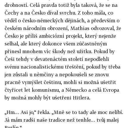
drobností. Celá pravda totiž byla taková, že se na
Čechy a na Česko díval svrchu. Z toho mála, co
věděl o česko-německých dějinách, a především o
českém národním obrození, Mathias odvozoval, že
Česko je příliš ambiciózní projekt, který nejenže
selhal, ale který dokonce všem zúčastněným
přinesl mnohem víc škody než užitku. Pokud by
Češi tehdy v devatenáctém století nepodlehli
svému nacionalistickému třeštění, pokud by třeba
jen zůstali u němčiny a nepokoušeli se znovu
pracně vymýšlet češtinu, mohli si možná ušetřit
čtyřicet let komunismu, a Německo a celá Evropa
by možná mohly být ušetřeni Hitlera.
„Hm… Asi jo,“ řekla. „Mně se to tady ale moc nelíbí.
Já mám radši naše tradice než tenhle… tvůj malej
Berlín.“