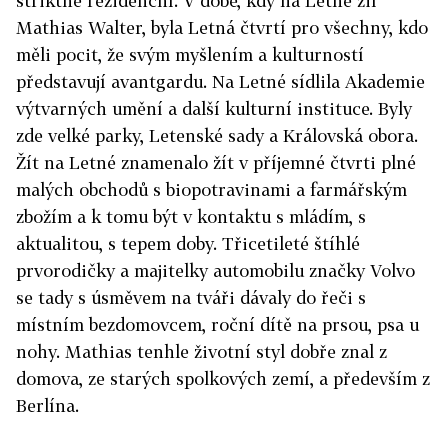
striktně rezidenční. V době, kdy na Letné žil
Mathias Walter, byla Letná čtvrtí pro všechny, kdo
měli pocit, že svým myšlením a kulturností
představují avantgardu. Na Letné sídlila Akademie
výtvarných umění a další kulturní instituce. Byly
zde velké parky, Letenské sady a Královská obora.
Žít na Letné znamenalo žít v příjemné čtvrti plné
malých obchodů s biopotravinami a farmářským
zbožím a k tomu být v kontaktu s mládím, s
aktualitou, s tepem doby. Třicetileté štíhlé
prvorodičky a majitelky automobilu značky Volvo
se tady s úsměvem na tváři dávaly do řeči s
místním bezdomovcem, roční dítě na prsou, psa u
nohy. Mathias tenhle životní styl dobře znal z
domova, ze starých spolkových zemí, a především z
Berlína.