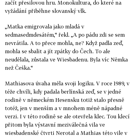
začít přesilovou hru. Monokultura, do které na
vyžádání přiběhne slovanský vlk.
„Matka emigrovala jako mladá v
sedmasedmdesátém,“ řekl. „A po pádu zdi se sem
nevrátila. A to přece mohla, ne? Když padla zeď,
mohla se sbalit a jít zpátky do Čech. To ale
neudělala, zůstala ve Wiesbadenu. Byla víc Němka
než Češka.“
Mathiasova úvaha měla svoji logiku. V roce 1989, v
téže chvíli, kdy padala berlínská zeď, se v jedné
rodině v německém Hesensku totiž stalo přesně
totéž, jen v menším a v mnohem méně nápadné
verzi. I v této rodině se ale otevřela klec. Tou klecí
přitom byla výstavní meziválečná vila ve
wiesbadenské čtvrti Nerotal a Mathias této vile v