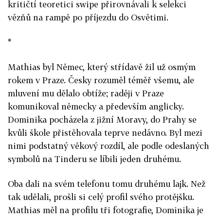
kritičtí teoretici swipe přirovnávali k selekci
vězňů na rampě po příjezdu do Osvětimi.
*
Mathias byl Němec, který střídavě žil už osmým
rokem v Praze. Česky rozuměl téměř všemu, ale
mluvení mu dělalo obtíže; raději v Praze
komunikoval německy a především anglicky.
Dominika pocházela z jižní Moravy, do Prahy se
kvůli škole přistěhovala teprve nedávno. Byl mezi
nimi podstatný věkový rozdíl, ale podle odeslaných
symbolů na Tinderu se líbili jeden druhému.
Oba dali na svém telefonu tomu druhému lajk. Než
tak udělali, prošli si celý profil svého protějšku.
Mathias měl na profilu tři fotografie, Dominika je