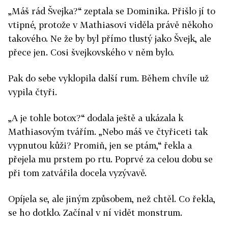
„Máš rád Švejka?“ zeptala se Dominika. Přišlo jí to
vtipné, protože v Mathiasovi viděla právě někoho
takového. Ne že by byl přímo tlustý jako Švejk, ale
přece jen. Cosi švejkovského v něm bylo.
Pak do sebe vyklopila další rum. Během chvíle už
vypila čtyři.
„A je tohle botox?“ dodala ještě a ukázala k
Mathiasovým tvářím. „Nebo máš ve čtyřiceti tak
vypnutou kůži? Promiň, jen se ptám,“ řekla a
přejela mu prstem po rtu. Poprvé za celou dobu se
při tom zatvářila docela vyzývavě.
Opíjela se, ale jiným způsobem, než chtěl. Co řekla,
se ho dotklo. Začínal v ní vidět monstrum.