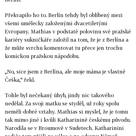
Překvapilo ho to. Berlín tehdy byl oblíbený mezi
všemi umělecky založenými dvacetiletými
Evropany. Mathias v podstatě polovinu své pražské
kariéry sukničkáře založil na tom, že je z Berlína a
že může svrchu komentovat tu přece jen trochu
komickou pražskou nápodobu.
„No, sice jsem z Berlína, ale moje máma je vlastně
Češka,“ řekl.
Tohle byl nečekaný úhyb, jindy nic takového
nedělal. Za svoji matku se styděl, už roky spolu
neměli dobré vztahy. Mathias si myslel, že je tomu
tak mimo jiné i kvůli Katharinině českému původu.
Narodila se v Broumově v Sudetech. Katharinini