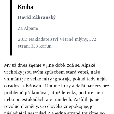
Kniha
David Zábranský
Za Alpami
2017, Nakladatelství Větrné mlýny, 372
stran, 333 korun
My už dnes žijeme v jiné době, zdá se. Alpské
vrcholky jsou svým způsobem stará veteš, naše
vnímání je z velké míry ignoruje, pokud tedy nejde
o radost z lyžování. Umíme hory a další bariéry bez
problémů překonávat, ať už letecky, po internetu,
nebo po estakádách a v tunelech. Zařídili jsme
revoluční změny. Co člověka znepokojuje, je
následující nesoulad. Na jedné straně toužíme po