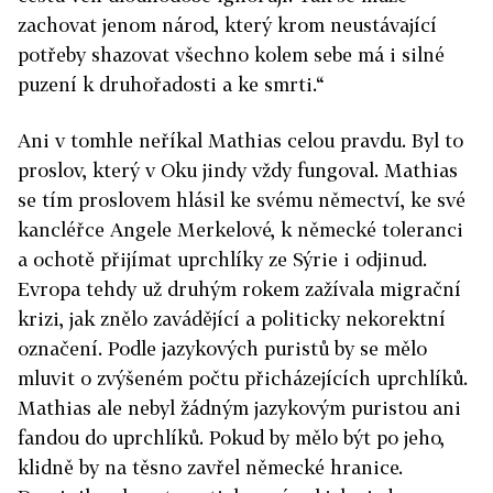
zachovat jenom národ, který krom neustávající
potřeby shazovat všechno kolem sebe má i silné
puzení k druhořadosti a ke smrti.“
Ani v tomhle neříkal Mathias celou pravdu. Byl to
proslov, který v Oku jindy vždy fungoval. Mathias
se tím proslovem hlásil ke svému němectví, ke své
kancléřce Angele Merkelové, k německé toleranci
a ochotě přijímat uprchlíky ze Sýrie i odjinud.
Evropa tehdy už druhým rokem zažívala migrační
krizi, jak znělo zavádějící a politicky nekorektní
označení. Podle jazykových puristů by se mělo
mluvit o zvýšeném počtu přicházejících uprchlíků.
Mathias ale nebyl žádným jazykovým puristou ani
fandou do uprchlíků. Pokud by mělo být po jeho,
klidně by na těsno zavřel německé hranice.