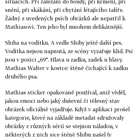
situacích. Při zalézání do boudy, při krmení, při
snění, při skákání, při chytání létajícího talíře.
Žádný z uvedených psích obrázků ale nepatřil k
Mathiasovi. Ten jeho byl mnohem delikátnější.
Shiba na vodítku. A vedle Shiby ještě další pes.
Vodítka nejsou napnutá, ze scény vyzařuje klid. Psi
jsou v pozici „69“. Hlava u zadku, zadek u hlavy.
Mathias Walter v kostce: štěně čichající k zadku
druhého psa.
Mathias sticker opakovaně používal, aniž věděl,
jakou emoci nebo jaký duševní či tělesný stav
obrázek oficiálně vyjadřuje. Když v aplikaci prošel
kategorie, které na základě metadat sdružovaly
obrázky z různých sérií se stejnou náladou, v
některých z nich sice štěně Shibu našel (v