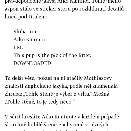
pravděpodobně jakýsi Aiko Kuninoi. Tohle jméno
aspoň stálo ve sticker storu po rozkliknutí detailů
hned pod titulem:
Shiba Inu
Aiko Kuninoi
FREE
This pup is the pick of the litter.
DOWNLOADED
Ta delší věta, pokud na ni stačily Mathiasovy
znalosti anglického jazyka, podle něj znamenala
zhruba: „Tohle štěně je výběr z vrhu.“ Možná:
„Tohle štěně, to je tedy něco!“
V sérii kreslíře Aiko Kuninoie v každém případě
šlo o hnědo-bílé štěně, zachycené v různých