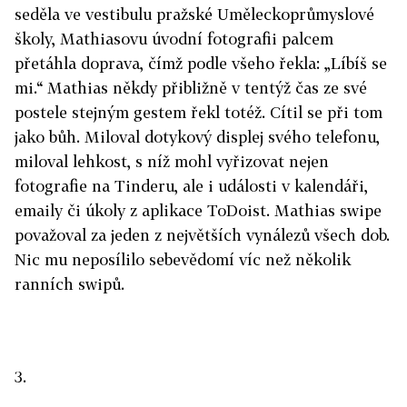
seděla ve vestibulu pražské Uměleckoprůmyslové
školy, Mathiasovu úvodní fotografii palcem
přetáhla doprava, čímž podle všeho řekla: „Líbíš se
mi.“ Mathias někdy přibližně v tentýž čas ze své
postele stejným gestem řekl totéž. Cítil se při tom
jako bůh. Miloval dotykový displej svého telefonu,
miloval lehkost, s níž mohl vyřizovat nejen
fotografie na Tinderu, ale i události v kalendáři,
emaily či úkoly z aplikace ToDoist. Mathias swipe
považoval za jeden z největších vynálezů všech dob.
Nic mu neposílilo sebevědomí víc než několik
ranních swipů.
3.