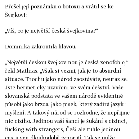
Přešel její poznámku o botoxu a vrátil se ke
Švejkovi:
„Víš, co je největší česká švejkovina?“
Dominika zakroutila hlavou.
„Největší českou švejkovinou je česká xenofobie,“
řekl Mathias. „Však si vezmi, jak je to absurdní
situace. Trochu jako národ zaostáváte, neuraz se.
Jste hermeticky uzavřeni ve svém češství. Vaše
slovanská podstata ve vašem národě evidentně
působí jako brzda, jako písek, který zadírá jazyk i
myšlení. A takový národ se rozhodne, že nepřijme
nic cizího. Jedinou vaší šancí je šukání s cizinci,
fucking with strangers, Češi ale tuhle jedinou
cestu ven dlouhodobě ignorují. Tak se může