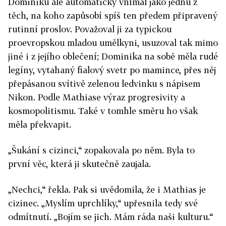
Dominiku ale automaticky vnímal jako jednu z
těch, na koho zapůsobí spíš ten předem připravený
rutinní proslov. Považoval ji za typickou
proevropskou mladou umělkyni, usuzoval tak mimo
jiné i z jejího oblečení; Dominika na sobě měla rudé
legíny, vytahaný fialový svetr po mamince, přes něj
přepásanou svítivě zelenou ledvinku s nápisem
Nikon. Podle Mathiase výraz progresivity a
kosmopolitismu. Také v tomhle směru ho však
měla překvapit.
„Šukání s cizinci,“ zopakovala po něm. Byla to
první věc, která ji skutečně zaujala.
„Nechci,“ řekla. Pak si uvědomila, že i Mathias je
cizinec. „Myslím uprchlíky,“ upřesnila tedy své
odmítnutí. „Bojím se jich. Mám ráda naši kulturu.“