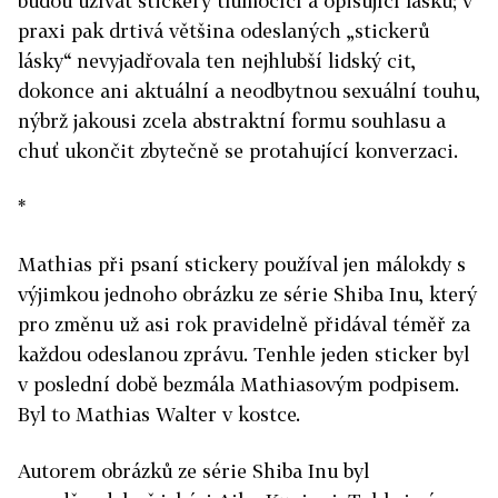
budou užívat stickery tlumočící a opisující lásku; v
praxi pak drtivá většina odeslaných „stickerů
lásky“ nevyjadřovala ten nejhlubší lidský cit,
dokonce ani aktuální a neodbytnou sexuální touhu,
nýbrž jakousi zcela abstraktní formu souhlasu a
chuť ukončit zbytečně se protahující konverzaci.
*
Mathias při psaní stickery používal jen málokdy s
výjimkou jednoho obrázku ze série Shiba Inu, který
pro změnu už asi rok pravidelně přidával téměř za
každou odeslanou zprávu. Tenhle jeden sticker byl
v poslední době bezmála Mathiasovým podpisem.
Byl to Mathias Walter v kostce.
Autorem obrázků ze série Shiba Inu byl