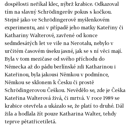
dospělosti neříkal klec, nýbrž krabice. Odkazoval
tím na slavný Schrödingerův pokus s kočkou.
Stejně jako ve Schrödingerově myšlenkovém
experimentu, ani v případě jeho matky Kateřiny či
Kathariny Walterové, zavřené od konce
sedmdesátých let ve vile na Nerotalu, nebylo v
určitém časovém úseku jasné, jak se s ní věci mají.
Byla v tom mezičase od svého příchodu do
Německa až do pádu berlínské zdi Katharinou i
Kateřinou, byla jakousi Němkou v podmínce,
Němkou se sklonem k Česku či prostě
Schrödingerovou Češkou. Nevědělo se, zde je Češka
Kateřina Walterová živá, či mrtvá. V roce 1989 se
krabice otevřela a ukázalo se, že platí to druhé. Dál
žila a hodlala žít pouze Katharina Walter, tehdy
teprve pětatřicetiletá.