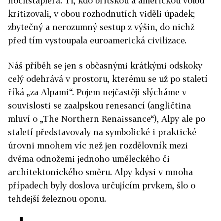
hochštaplera. Ti, kdo britskou a americkou volbu
kritizovali, v obou rozhodnutích viděli úpadek;
zbytečný a nerozumný sestup z výšin, do nichž
před tím vystoupala euroamerická civilizace.
Náš příběh se jen s občasnými krátkými odskoky
celý odehrává v prostoru, kterému se už po staletí
říká „za Alpami“. Pojem nejčastěji slýcháme v
souvislosti se zaalpskou renesancí (angličtina
mluví o „The Northern Renaissance“), Alpy ale po
staletí představovaly na symbolické i praktické
úrovni mnohem víc než jen rozdělovník mezi
dvěma odnožemi jednoho uměleckého či
architektonického směru. Alpy kdysi v mnoha
případech byly doslova určujícím prvkem, šlo o
tehdejší železnou oponu.