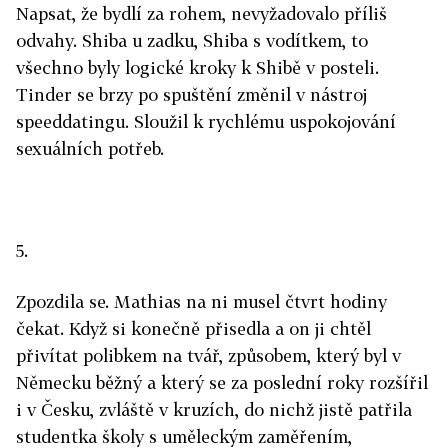
Napsat, že bydlí za rohem, nevyžadovalo příliš
odvahy. Shiba u zadku, Shiba s vodítkem, to
všechno byly logické kroky k Shibě v posteli.
Tinder se brzy po spuštění změnil v nástroj
speeddatingu. Sloužil k rychlému uspokojování
sexuálních potřeb.
5.
Zpozdila se. Mathias na ni musel čtvrt hodiny
čekat. Když si konečně přisedla a on ji chtěl
přivítat polibkem na tvář, způsobem, který byl v
Německu běžný a který se za poslední roky rozšířil
i v Česku, zvláště v kruzích, do nichž jistě patřila
studentka školy s uměleckým zaměřením,