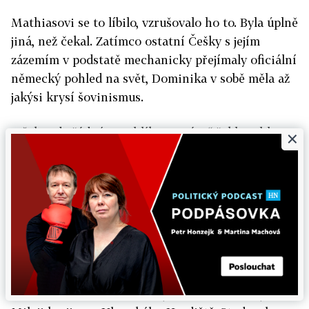
Mathiasovi se to líbilo, vzrušovalo ho to. Byla úplně
jiná, než čekal. Zatímco ostatní Češky s jejím
zázemím v podstatě mechanicky přejímaly oficiální
německý pohled na svět, Dominika v sobě měla až
jakýsi krysí šovinismus.
„Však tady žádné uprchlíky nemáte,“ řekl rychle.
×
„Ne. Ale co kdyby? Napijeme se na naši kulturu,
ano?“ zeptala se a nalila si další skleničku.
„Vaše kultura,“ řekl a připil si s ní. „Co přesně to
je?“
„Vesnice,“ řekla po dlouhých pěti nebo deseti
vteřinách. „Jižní Morava a jihomoravská krajina.