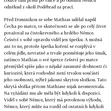
rodiče tam přišli po válce a po odsunu Němců
odněkud z okolí Poděbrad za prací.
Před Dominikou ze sebe Mathias udělal napůl
Čecha po matce, ve skutečnosti se ale po celý život
považoval za čistokrevného a hrdého Němce.
Češství v sobě opravdu viděl jen špetku. A možná
ani to ne, protože špetka koření se rozplývá v
celém jídle, nevratně a trvale pozměňuje jeho šmak,
zatímco Mathias o své špetce češství po matce
přemýšlel spíše jako o nějaké zasunuté drobnosti či
kuriozitě, která rozhodně není trvalou součástí
jeho osobnosti, nýbrž jakousi skrytou složkou. Tato
skrytá složka přitom Mathiase nijak neomezovala.
Na vyžádání mu ale měla být kdykoli k dispozici.
Viděl v sobě Němce, který má povolenou výhodu,
Němce, který může na rozdíl od ostatních kdykoli