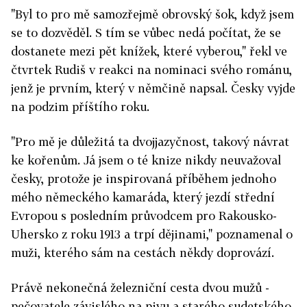
"Byl to pro mě samozřejmě obrovský šok, když jsem
se to dozvěděl. S tím se vůbec nedá počítat, že se
dostanete mezi pět knížek, které vyberou," řekl ve
čtvrtek Rudiš v reakci na nominaci svého románu,
jenž je prvním, který v němčině napsal. Česky vyjde
na podzim příštího roku.
"Pro mě je důležitá ta dvojjazyčnost, takový návrat
ke kořenům. Já jsem o té knize nikdy neuvažoval
česky, protože je inspirovaná příběhem jednoho
mého německého kamaráda, který jezdí střední
Evropou s posledním průvodcem pro Rakousko-
Uhersko z roku 1913 a trpí dějinami," poznamenal o
muži, kterého sám na cestách někdy doprovází.
Právě nekonečná železniční cesta dvou mužů -
pečovatele závislého na pivu a starého sudetského