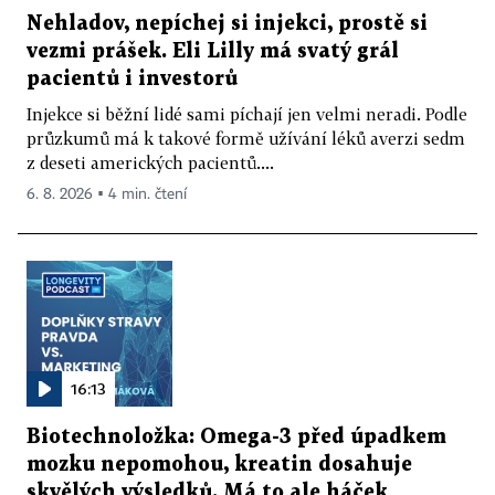
Nehladov, nepíchej si injekci, prostě si
vezmi prášek. Eli Lilly má svatý grál
pacientů i investorů
Injekce si běžní lidé sami píchají jen velmi neradi. Podle
průzkumů má k takové formě užívání léků averzi sedm
z deseti amerických pacientů....
6. 8. 2026 ▪ 4 min. čtení
16:13
Biotechnoložka: Omega-3 před úpadkem
mozku nepomohou, kreatin dosahuje
skvělých výsledků. Má to ale háček