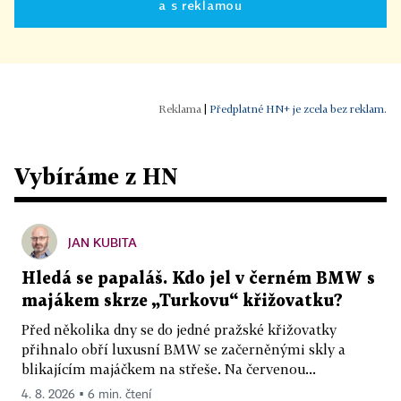
a s reklamou
|
Předplatné HN+ je zcela bez reklam.
Vybíráme z HN
JAN KUBITA
Hledá se papaláš. Kdo jel v černém BMW s
majákem skrze „Turkovu“ křižovatku?
Před několika dny se do jedné pražské křižovatky
přihnalo obří luxusní BMW se začerněnými skly a
blikajícím majáčkem na střeše. Na červenou...
4. 8. 2026 ▪ 6 min. čtení