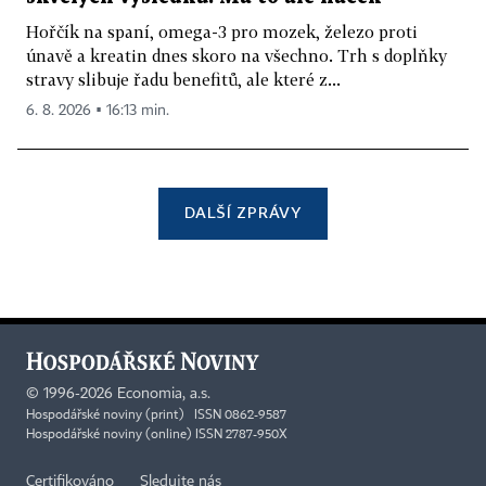
Hořčík na spaní, omega-3 pro mozek, železo proti
únavě a kreatin dnes skoro na všechno. Trh s doplňky
stravy slibuje řadu benefitů, ale které z...
6. 8. 2026 ▪ 16:13 min.
DALŠÍ ZPRÁVY
©
1996-2026
Economia, a.s.
Hospodářské noviny (print) ISSN 0862-9587
Hospodářské noviny (online) ISSN 2787-950X
Certifikováno
Sledujte nás