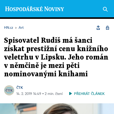
HN.cz
›
Art
Spisovatel Rudiš má šanci
získat prestižní cenu knižního
veletrhu v Lipsku. Jeho román
v němčině je mezi pěti
nominovanými knihami
ČTK
PŘEHRÁT ČLÁNEK
14. 2. 2019 14:49 ▪ 2 min. čtení