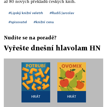
až 80 nových překladů českých knih.
#Lipský knižní veletrh
#Rudiš Jaroslav
#spisovatel
#knižní cena
Nudíte se na poradě?
Vyřešte dnešní hlavolam HN
HRÁT
HRÁT