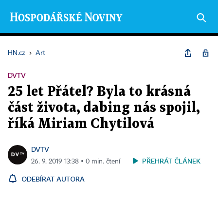
HN.cz
›
Art
DVTV
25 let Přátel? Byla to krásná
část života, dabing nás spojil,
říká Miriam Chytilová
DVTV
PŘEHRÁT ČLÁNEK
26. 9. 2019 13:38 ▪ 0 min. čtení
ODEBÍRAT AUTORA