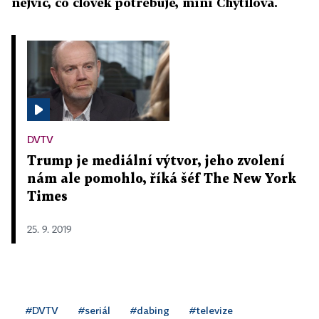
nejvíc, co člověk potřebuje, míní Chytilová.
DVTV
Trump je mediální výtvor, jeho zvolení
nám ale pomohlo, říká šéf The New York
Times
25. 9. 2019
#DVTV
#seriál
#dabing
#televize