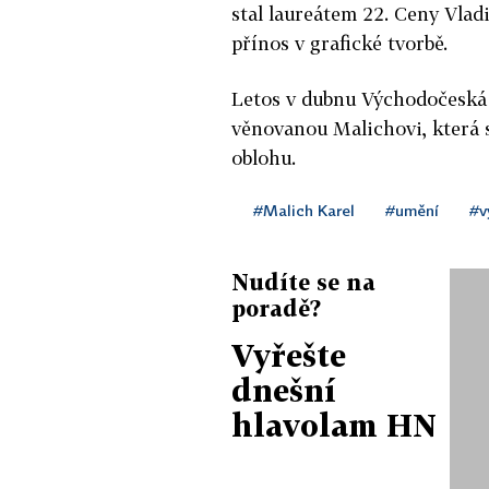
stal laureátem 22. Ceny Vla
přínos v grafické tvorbě.
Letos v dubnu Východočeská g
věnovanou Malichovi, která s
oblohu.
#Malich Karel
#umění
#v
Nudíte se na
poradě?
Vyřešte
dnešní
hlavolam HN