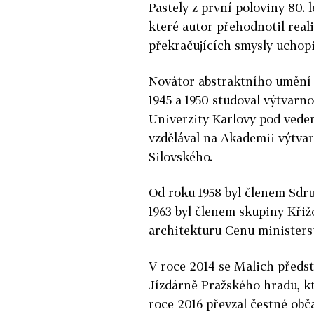
Pastely z první poloviny 80. 
které autor přehodnotil reali
překračujících smysly uchopi
Novátor abstraktního umění s
1945 a 1950 studoval výtvarn
Univerzity Karlovy pod vedení
vzdělával na Akademii výtv
Silovského.
Od roku 1958 byl členem Sdru
1963 byl členem skupiny Křiž
architekturu Cenu ministerst
V roce 2014 se Malich předst
Jízdárně Pražského hradu, kte
roce 2016 převzal čestné obč