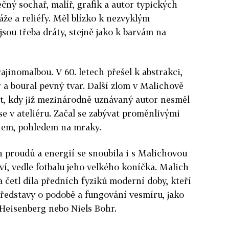
nečný sochař, malíř, grafik a autor typických
láže a reliéfy. Měl blízko k nezvyklým
sou třeba dráty, stejně jako k barvám na
.
rajinomalbou. V 60. letech přešel k abstrakci,
ř a boural pevný tvar. Další zlom v Malichově
et, kdy již mezinárodně uznávaný autor nesměl
 se v ateliéru. Začal se zabývat proměnlivými
hem, pohledem na mraky.
 proudů a energií se snoubila i s Malichovou
ví, vedle fotbalu jeho velkého koníčka. Malich
a četl díla předních fyziků moderní doby, kteří
ředstavy o podobě a fungování vesmíru, jako
 Heisenberg nebo Niels Bohr.