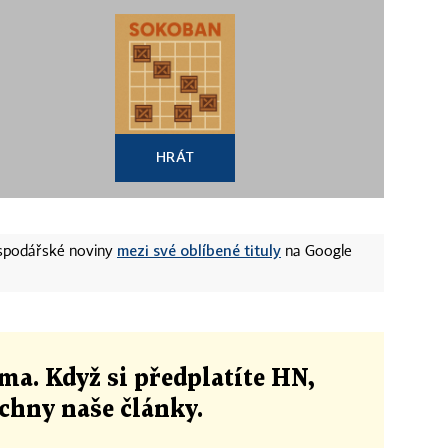
HRÁT
mezi své oblíbené tituly
ospodářské noviny
na Google
ma. Když si předplatíte HN,
echny naše články
.