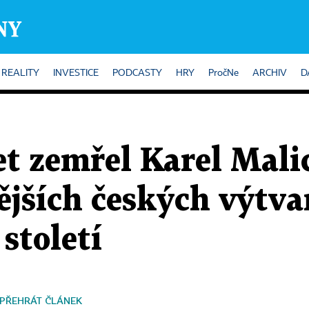
REALITY
INVESTICE
PODCASTY
HRY
PročNe
ARCHIV
D
et zemřel Karel Malic
jších českých výtva
století
PŘEHRÁT ČLÁNEK