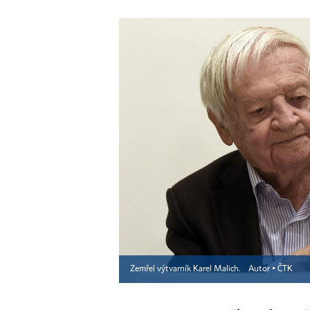
Zemřel výtvarník Karel Malich.
Autor ▪
ČTK