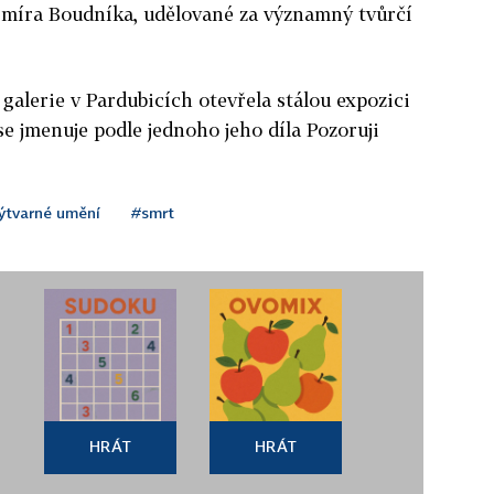
dimíra Boudníka, udělované za významný tvůrčí
alerie v Pardubicích otevřela stálou expozici
e jmenuje podle jednoho jeho díla Pozoruji
ýtvarné umění
#smrt
HRÁT
HRÁT