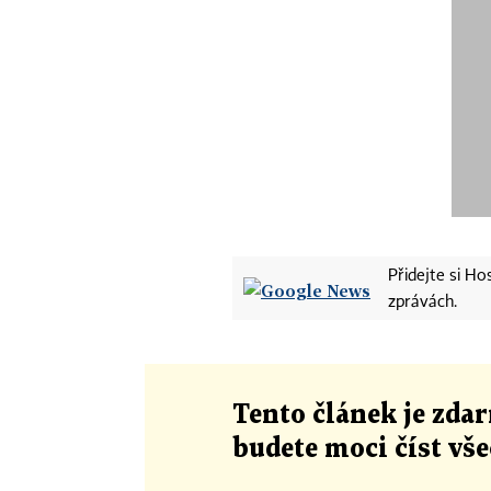
Přidejte si H
zprávách.
Tento článek
je
zdar
budete moci číst vš