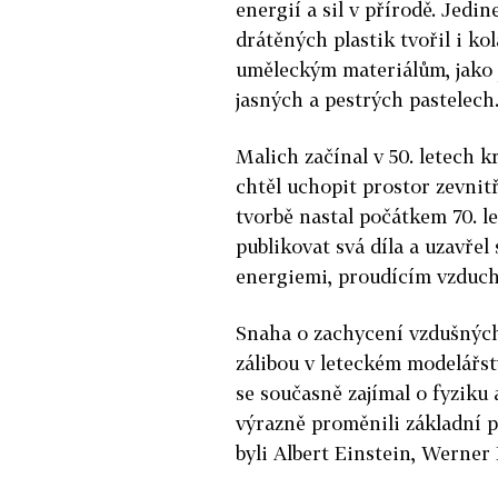
energií a sil v přírodě. Jedi
drátěných plastik tvořil i ko
uměleckým materiálům, jako j
jasných a pestrých pastelech
Malich začínal v 50. letech k
chtěl uchopit prostor zevnit
tvorbě nastal počátkem 70. l
publikovat svá díla a uzavřel
energiemi, proudícím vzduc
Snaha o zachycení vzdušných
zálibou v leteckém modelářst
se současně zajímal o fyziku 
výrazně proměnili základní p
byli Albert Einstein, Werner