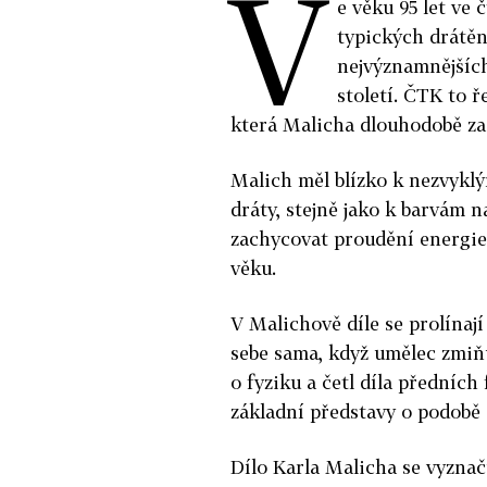
V
e věku 95 let ve 
typických drátěn
nejvýznamnějšíc
století. ČTK to ř
která Malicha dlouhodobě za
Malich měl blízko k nezvykl
dráty, stejně jako k barvám n
zachycovat proudění energie 
věku.
V Malichově díle se prolínají
sebe sama, když umělec zmiňu
o fyziku a četl díla předních
základní představy o podobě
Dílo Karla Malicha se vyznač