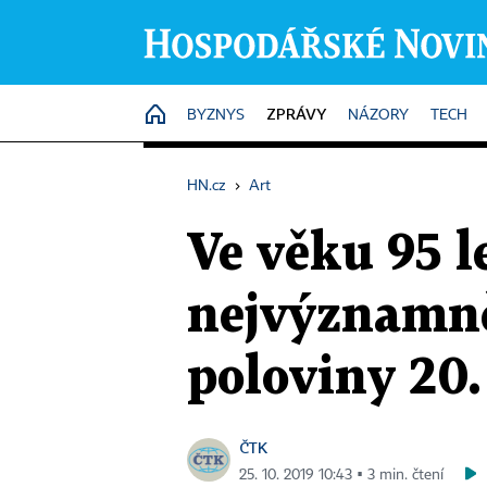
ZPRÁVY
HOME
BYZNYS
NÁZORY
TECH
HN.cz
›
Art
Ve věku 95 l
nejvýznamně
poloviny 20. 
ČTK
25. 10. 2019 10:43 ▪ 3 min. čtení