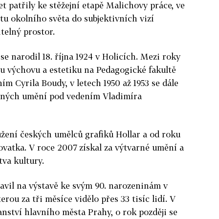
let patřily ke stěžejní etapě Malichovy práce, ve
tu okolního světa do subjektivních vizí
telný prostor.
e narodil 18. října 1924 v Holicích. Mezi roky
ou výchovu a estetiku na Pedagogické fakultě
m Cyrila Boudy, v letech 1950 až 1953 se dále
arných umění pod vedením Vladimíra
žení českých umělců grafiků Hollar a od roku
ovatka. V roce 2007 získal za výtvarné umění a
va kultury.
avil na výstavě ke svým 90. narozeninám v
rou za tři měsíce vidělo přes 33 tisíc lidí. V
anství hlavního města Prahy, o rok později se