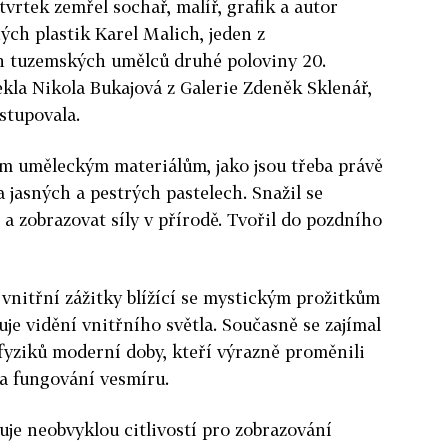
čtvrtek zemřel sochař, malíř, grafik a autor
ých plastik Karel Malich, jeden z
h tuzemských umělců druhé poloviny 20.
ekla Nikola Bukajová z Galerie Zdeněk Sklenář,
stupovala.
ým uměleckým materiálům, jako jsou třeba právě
a jasných a pestrých pastelech. Snažil se
a zobrazovat síly v přírodě. Tvořil do pozdního
 vnitřní zážitky blížící se mystickým prožitkům
je vidění vnitřního světla. Současně se zajímal
 fyziků moderní doby, kteří výrazně proměnili
 a fungování vesmíru.
uje neobvyklou citlivostí pro zobrazování