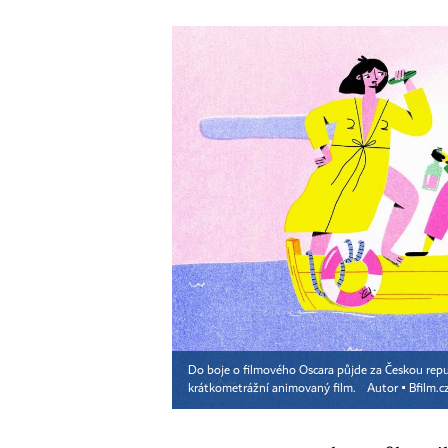
Do boje o filmového Oscara půjde za Českou repu
krátkometrážní animovaný film.
Autor ▪
Bfilm.c