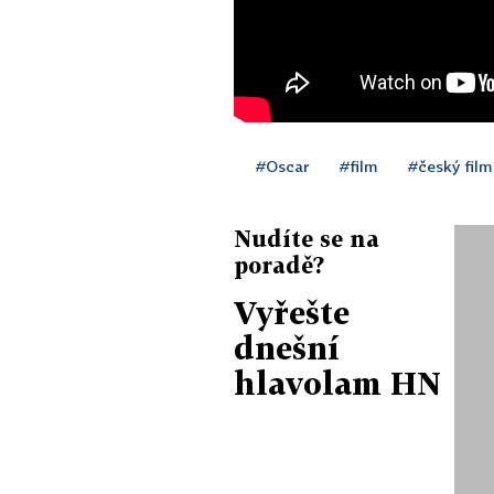
#Oscar
#film
#český film
Nudíte se na
poradě?
Vyřešte
dnešní
hlavolam HN