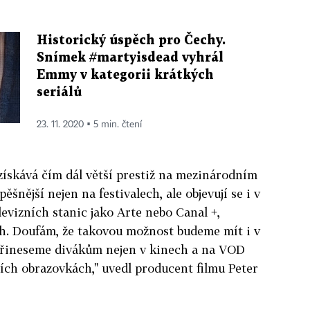
Historický úspěch pro Čechy.
Snímek #martyisdead vyhrál
Emmy v kategorii krátkých
seriálů
23. 11. 2020 ▪ 5 min. čtení
získává čím dál větší prestiž na mezinárodním
pěšnější nejen na festivalech, ale objevují se i v
vizních stanic jako Arte nebo Canal +,
h. Doufám, že takovou možnost budeme mít i v
přineseme divákům nejen v kinech a na VOD
ních obrazovkách," uvedl producent filmu Peter