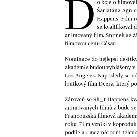
D
o boje o filmov
Šarlatána Agni
Happens. Film r
se kvalifikoval 
animovaný film. Snímek se z
filmovou cenu César.
Nominace do nejlepší desítky
akademie budou vyhlášeny v ú
Los Angeles. Naposledy se z 
loutkový film Dcera, který p
Zároveň se Sh_t Happens kval
animovaných filmů a bude se 
Francouzská filmová akademi
roku. Film vznikl v koproduk
podílela i mezinárodní televi