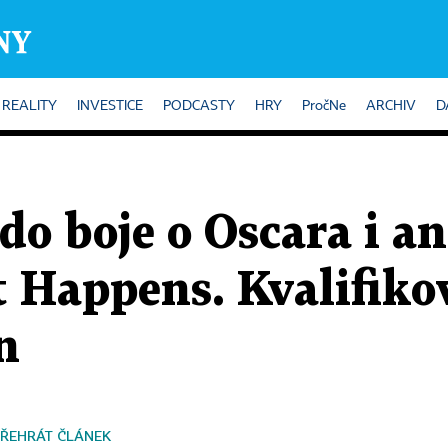
REALITY
INVESTICE
PODCASTY
HRY
PročNe
ARCHIV
D
í do boje o Oscara i 
 Happens. Kvalifikov
n
ŘEHRÁT ČLÁNEK