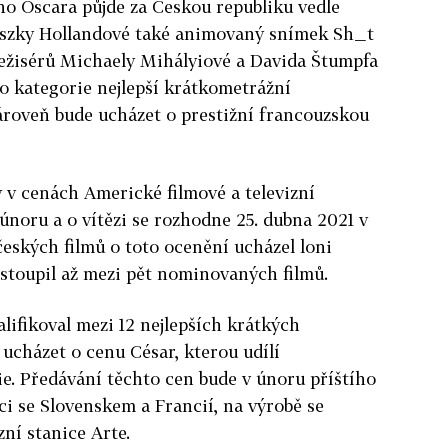
ého Oscara půjde za Českou republiku vedle
eszky Hollandové také animovaný snímek Sh_t
ežisérů Michaely Mihályiové a Davida Štumpfa
do kategorie nejlepší krátkometrážní
ároveň bude ucházet o prestižní francouzskou
 v cenách Americké filmové a televizní
noru a o vítězi se rozhodne 25. dubna 2021 v
českých filmů o toto ocenění ucházel loni
ostoupil až mezi pět nominovaných filmů.
ifikoval mezi 12 nejlepších krátkých
ucházet o cenu César, kterou udílí
e. Předávání těchto cen bude v únoru příštího
ci se Slovenskem a Francií, na výrobě se
zní stanice Arte.