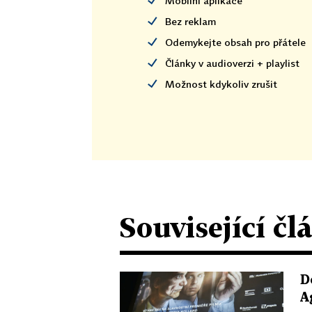
Mobilní aplikace
Bez reklam
Odemykejte obsah pro přátele
Články v audioverzi + playlist
Možnost kdykoliv zrušit
Související čl
D
A