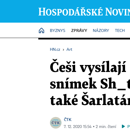
ZPRÁVY
HOME
BYZNYS
NÁZORY
TECH
HN.cz
›
Art
Češi vysílaj
snímek Sh_t
také Šarlatá
ČTK
P
7. 12. 2020 15:54 ▪ 2 min. čtení