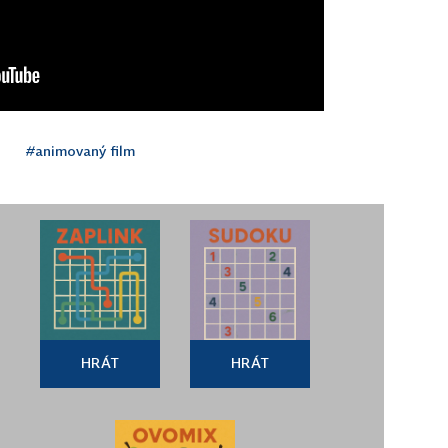
#animovaný film
HRÁT
HRÁT