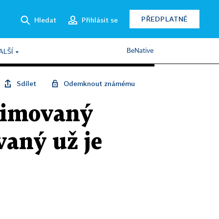
PŘEDPLATNÉ
Hledat
Přihlásit se
BeNative
ALŠÍ
Sdílet
Odemknout známému
animovaný
aný už je