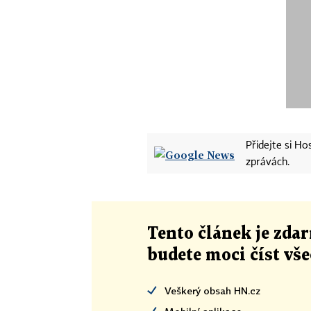
Přidejte si H
zprávách.
Tento článek
je
zdar
budete moci číst vš
Veškerý obsah HN.cz