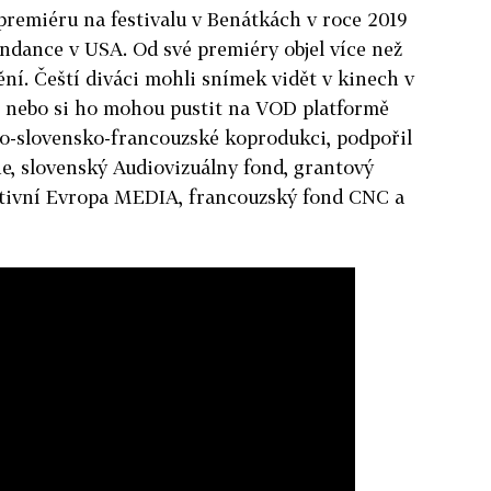
remiéru na festivalu v Benátkách v roce 2019
Sundance v USA. Od své premiéry objel více než
nění. Čeští diváci mohli snímek vidět v kinech v
 nebo si ho mohou pustit na VOD platformě
sko-slovensko-francouzské koprodukci, podpořil
e, slovenský Audiovizuálny fond, grantový
tivní Evropa MEDIA, francouzský fond CNC a