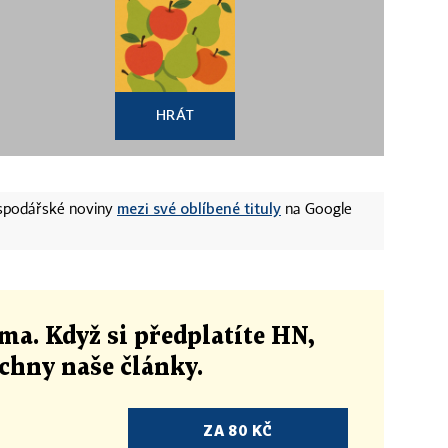
HRÁT
mezi své oblíbené tituly
ospodářské noviny
na Google
ma. Když si předplatíte HN,
echny naše články
.
ZA 80 KČ