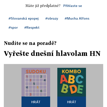
Máte již předplatné?
Přihlaste se
#Slovanská epopej
#obrazy
#Mucha Alfons
#spor
#Respekt
Nudíte se na poradě?
Vyřešte dnešní hlavolam HN
HRÁT
HRÁT