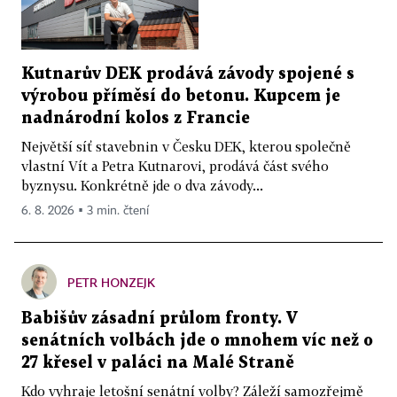
Kutnarův DEK prodává závody spojené s
výrobou příměsí do betonu. Kupcem je
nadnárodní kolos z Francie
Největší síť stavebnin v Česku DEK, kterou společně
vlastní Vít a Petra Kutnarovi, prodává část svého
byznysu. Konkrétně jde o dva závody...
6. 8. 2026 ▪ 3 min. čtení
PETR HONZEJK
Babišův zásadní průlom fronty. V
senátních volbách jde o mnohem víc než o
27 křesel v paláci na Malé Straně
Kdo vyhraje letošní senátní volby? Záleží samozřejmě