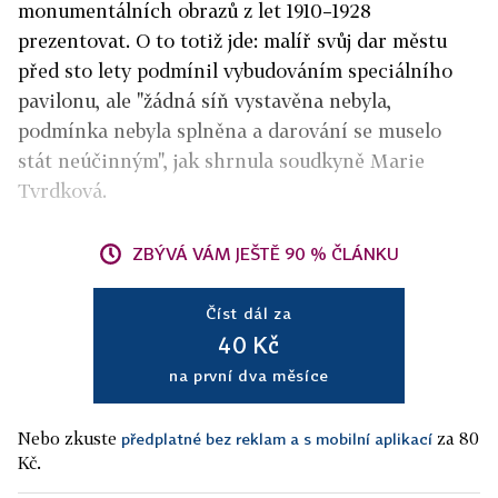
monumentálních obrazů z let 1910–1928
prezentovat. O to totiž jde: malíř svůj dar městu
před sto lety podmínil vybudováním speciálního
pavilonu, ale "žádná síň vystavěna nebyla,
podmínka nebyla splněna a darování se muselo
stát neúčinným", jak shrnula soudkyně Marie
Tvrdková.
ZBÝVÁ VÁM JEŠTĚ 90 % ČLÁNKU
Číst dál za
40 Kč
na první dva měsíce
Nebo zkuste
za 80
předplatné bez reklam a s mobilní aplikací
Kč.