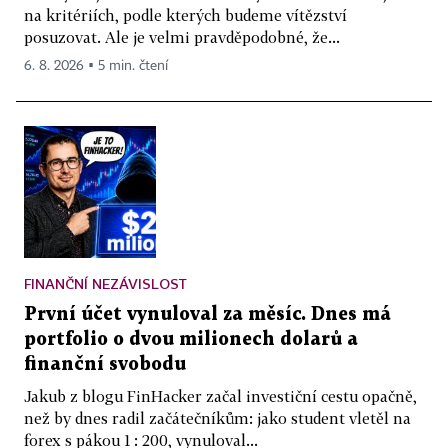
na kritériích, podle kterých budeme vítězství
posuzovat. Ale je velmi pravděpodobné, že...
6. 8. 2026 ▪ 5 min. čtení
FINANČNÍ NEZÁVISLOST
První účet vynuloval za měsíc. Dnes má
portfolio o dvou milionech dolarů a
finanční svobodu
Jakub z blogu FinHacker začal investiční cestu opačně,
než by dnes radil začátečníkům: jako student vletěl na
forex s pákou 1 : 200, vynuloval...