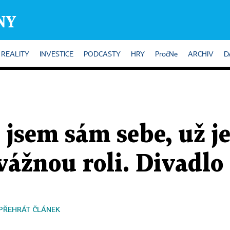
REALITY
INVESTICE
PODCASTY
HRY
PročNe
ARCHIV
D
l jsem sám sebe, už j
ážnou roli. Divadlo
PŘEHRÁT ČLÁNEK