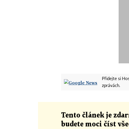
Přidejte si H
zprávách.
Tento článek
je
zdar
budete moci číst vš