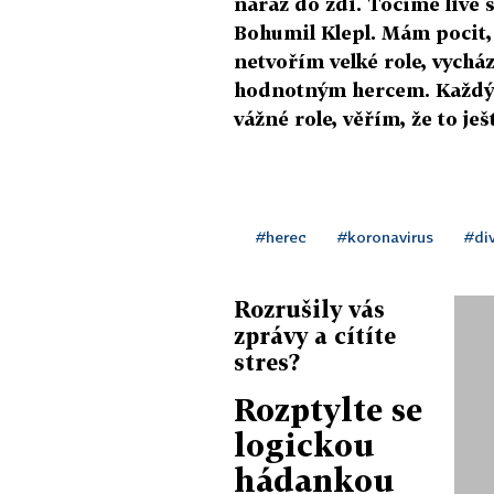
náraz do zdi. Točíme live s
Bohumil Klepl. Mám pocit, 
netvořím velké role, vychá
hodnotným hercem. Každý ko
vážné role, věřím, že to ješ
#herec
#koronavirus
#di
Rozrušily vás
zprávy a cítíte
stres?
Rozptylte se
logickou
hádankou