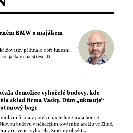
N
 černém BMW s majákem
 křižovatky přihnalo obří luxusní
m majáčkem na střeše. Na
ačala demolice vyhořelé budovy, kde
ěla sklad firma Vasky. Dům „ukusuje“
totunový bagr
moliční firma v pátek dopoledne začala bourat
škovou budovu v někdejším továrním areálu ve Zlíně,
erá v červenci vyhořela. Zničený objekt...