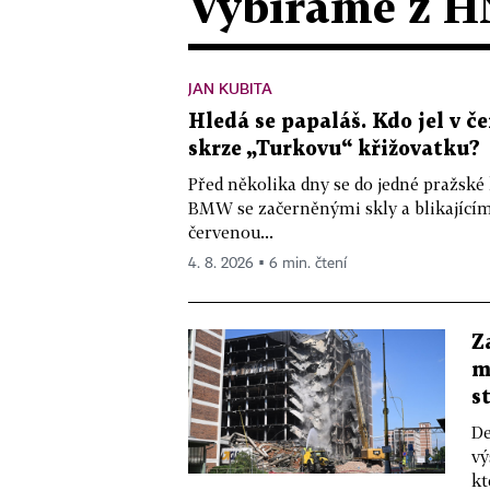
Vybíráme z H
JAN KUBITA
Hledá se papaláš. Kdo jel v
skrze „Turkovu“ křižovatku?
Před několika dny se do jedné pražské
BMW se začerněnými skly a blikající
červenou...
4. 8. 2026 ▪ 6 min. čtení
Z
m
s
De
vý
kt