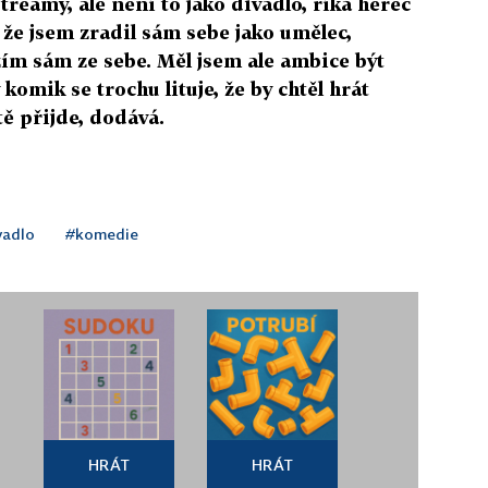
treamy, ale není to jako divadlo, říká herec
že jsem zradil sám sebe jako umělec,
zím sám ze sebe. Měl jsem ale ambice být
mik se trochu lituje, že by chtěl hrát
tě přijde, dodává.
vadlo
#komedie
HRÁT
HRÁT