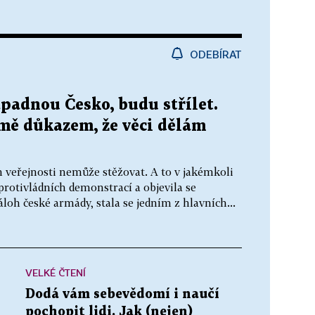
ODEBÍRAT
padnou Česko, budu střílet.
 mě důkazem, že věci dělám
 veřejnosti nemůže stěžovat. A to v jakémkoli
 protivládních demonstrací a objevila se
áloh české armády, stala se jedním z hlavních...
VELKÉ ČTENÍ
Dodá vám sebevědomí i naučí
pochopit lidi. Jak (nejen)