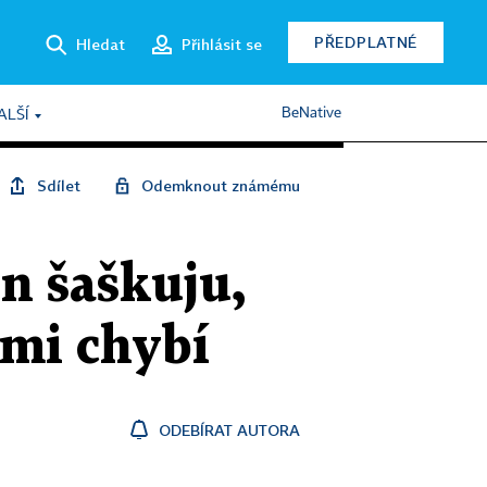
PŘEDPLATNÉ
Hledat
Přihlásit se
BeNative
ALŠÍ
Sdílet
Odemknout známému
en šaškuju,
 mi chybí
ODEBÍRAT AUTORA