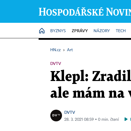
ZPRÁVY
HOME
BYZNYS
NÁZORY
TECH
HN.cz
›
Art
DVTV
Klepl: Zradi
ale mám na v
DVTV
28. 3. 2021 08:59 ▪ 0 min. čtení