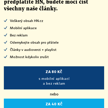
předplatíte HN, budete moci číst
všechny naše články
.
Veškerý obsah HN.cz
Mobilní aplikace
Bez reklam
Odemykejte obsah pro přátele
Články v audioverzi + playlist
Možnost kdykoliv zrušit
ZA 80 KČ
s mobilní aplikací
a bez reklam
nebo
ZA 40 KČ