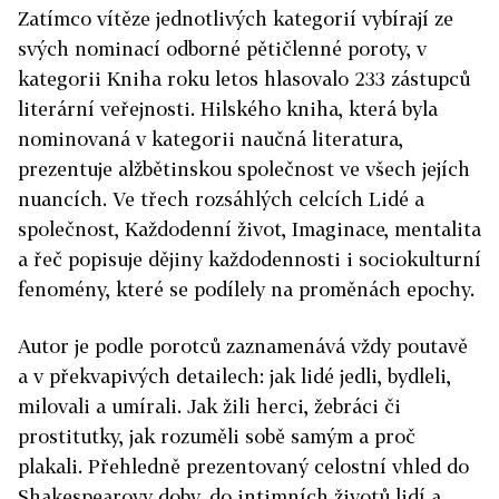
Zatímco vítěze jednotlivých kategorií vybírají ze
svých nominací odborné pětičlenné poroty, v
kategorii Kniha roku letos hlasovalo 233 zástupců
literární veřejnosti. Hilského kniha, která byla
nominovaná v kategorii naučná literatura,
prezentuje alžbětinskou společnost ve všech jejích
nuancích. Ve třech rozsáhlých celcích Lidé a
společnost, Každodenní život, Imaginace, mentalita
a řeč popisuje dějiny každodennosti i sociokulturní
fenomény, které se podílely na proměnách epochy.
Autor je podle porotců zaznamenává vždy poutavě
a v překvapivých detailech: jak lidé jedli, bydleli,
milovali a umírali. Jak žili herci, žebráci či
prostitutky, jak rozuměli sobě samým a proč
plakali. Přehledně prezentovaný celostní vhled do
Shakespearovy doby, do intimních životů lidí a