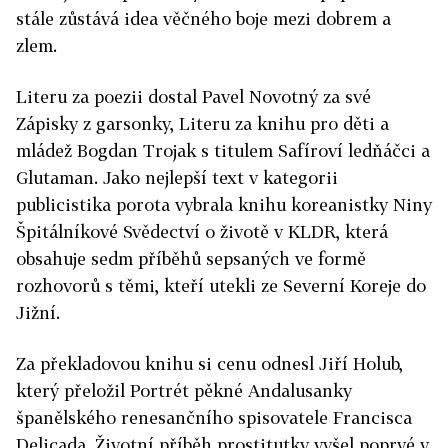
stále zůstává idea věčného boje mezi dobrem a
zlem.
Literu za poezii dostal Pavel Novotný za své
Zápisky z garsonky, Literu za knihu pro děti a
mládež Bogdan Trojak s titulem Safíroví ledňáčci a
Glutaman. Jako nejlepší text v kategorii
publicistika porota vybrala knihu koreanistky Niny
Špitálníkové Svědectví o životě v KLDR, která
obsahuje sedm příběhů sepsaných ve formě
rozhovorů s těmi, kteří utekli ze Severní Koreje do
Jižní.
Za překladovou knihu si cenu odnesl Jiří Holub,
který přeložil Portrét pěkné Andalusanky
španělského renesančního spisovatele Francisca
Delicada. Životní příběh prostitutky vyšel poprvé v