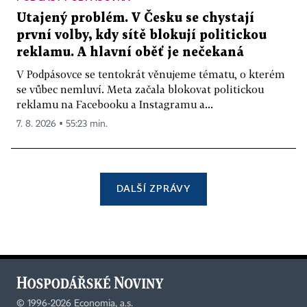
Utajený problém. V Česku se chystají
první volby, kdy sítě blokují politickou
reklamu. A hlavní oběť je nečekaná
V Podpásovce se tentokrát věnujeme tématu, o kterém
se vůbec nemluví. Meta začala blokovat politickou
reklamu na Facebooku a Instagramu a...
7. 8. 2026 ▪ 55:23 min.
DALŠÍ ZPRÁVY
©
1996-2026
Economia, a.s.