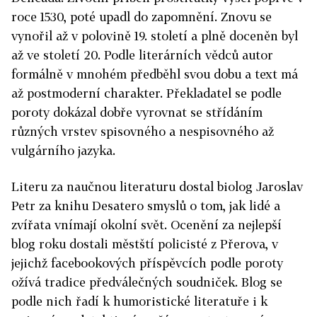
roce 1530, poté upadl do zapomnění. Znovu se
vynořil až v polovině 19. století a plně doceněn byl
až ve století 20. Podle literárních vědců autor
formálně v mnohém předběhl svou dobu a text má
až postmoderní charakter. Překladatel se podle
poroty dokázal dobře vyrovnat se střídáním
různých vrstev spisovného a nespisovného až
vulgárního jazyka.
Literu za naučnou literaturu dostal biolog Jaroslav
Petr za knihu Desatero smyslů o tom, jak lidé a
zvířata vnímají okolní svět. Ocenění za nejlepší
blog roku dostali městští policisté z Přerova, v
jejichž facebookových příspěvcích podle poroty
ožívá tradice předválečných soudniček. Blog se
podle nich řadí k humoristické literatuře i k