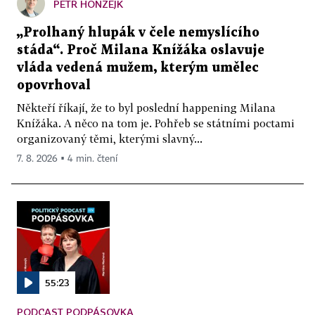
PETR HONZEJK
„Prolhaný hlupák v čele nemyslícího
stáda“. Proč Milana Knížáka oslavuje
vláda vedená mužem, kterým umělec
opovrhoval
Někteří říkají, že to byl poslední happening Milana
Knížáka. A něco na tom je. Pohřeb se státními poctami
organizovaný těmi, kterými slavný...
7. 8. 2026 ▪ 4 min. čtení
55:23
PODCAST PODPÁSOVKA