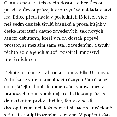
Cenu za nakladatelský čin dostala edice Česká
poezie a Česká próza, kterou vydává nakladatelství
fra. Edice představila v posledních 15 letech více
než sedm desítek titulů básníků a prozaiků jak v
české literatuře dávno zavedených, tak nových.
Mnozí debutanti, kteří v nich dostali poprvé
prostor, se mezitím sami stali zavedenými a tituly
těchto edic a jejich autoři posbírali množství
literárních cen.
Debutem roku se stal román Lenky Elbe Uranova.
Autorka se v něm kombinací různých žánrů snaží
co nejšířeji uchopit fenomén Jáchymova, města
uranových dolů. Kombinuje realistickou prózu s
detektivními prvky, thriller, fantasy, sci-fi,
dystopii, romanci, každodenní situace se nečekaně
střídají s nadpřirozenými scénami. V popředí však