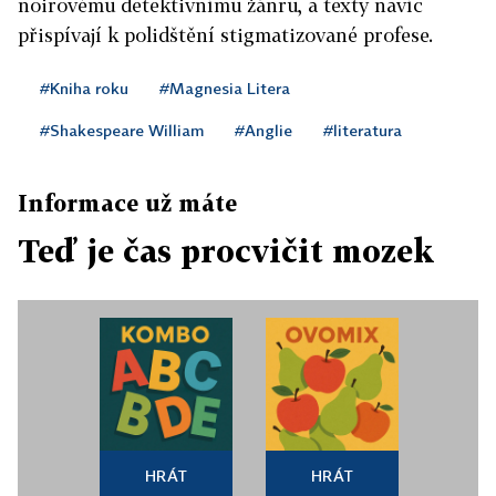
noirovému detektivnímu žánru, a texty navíc
přispívají k polidštění stigmatizované profese.
#Kniha roku
#Magnesia Litera
#Shakespeare William
#Anglie
#literatura
Informace už máte
Teď je čas procvičit mozek
HRÁT
HRÁT