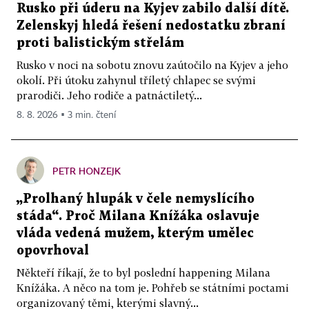
Rusko při úderu na Kyjev zabilo další dítě.
Zelenskyj hledá řešení nedostatku zbraní
proti balistickým střelám
Rusko v noci na sobotu znovu zaútočilo na Kyjev a jeho
okolí. Při útoku zahynul tříletý chlapec se svými
prarodiči. Jeho rodiče a patnáctiletý...
8. 8. 2026 ▪ 3 min. čtení
PETR HONZEJK
„Prolhaný hlupák v čele nemyslícího
stáda“. Proč Milana Knížáka oslavuje
vláda vedená mužem, kterým umělec
opovrhoval
Někteří říkají, že to byl poslední happening Milana
Knížáka. A něco na tom je. Pohřeb se státními poctami
organizovaný těmi, kterými slavný...