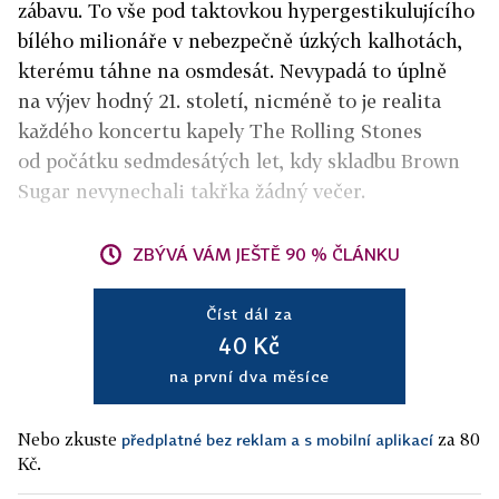
zábavu. To vše pod taktovkou hypergestikulujícího
bílého milionáře v nebezpečně úzkých kalhotách,
kterému táhne na osmdesát. Nevypadá to úplně
na výjev hodný 21. století, nicméně to je realita
každého koncertu kapely The Rolling Stones
od počátku sedmdesátých let, kdy skladbu Brown
Sugar nevynechali takřka žádný večer.
ZBÝVÁ VÁM JEŠTĚ 90 % ČLÁNKU
Číst dál za
40 Kč
na první dva měsíce
Nebo zkuste
za 80
předplatné bez reklam a s mobilní aplikací
Kč.