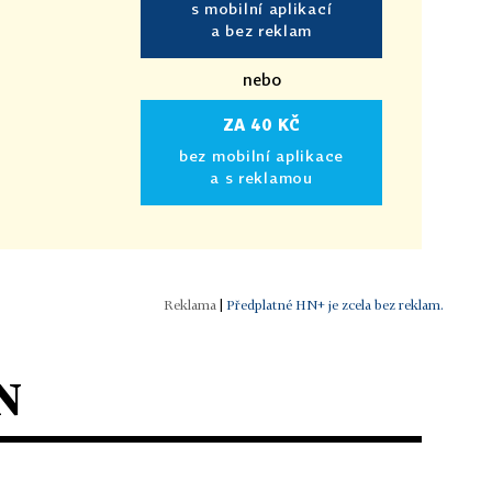
s mobilní aplikací
a bez reklam
nebo
ZA 40 KČ
bez mobilní aplikace
a s reklamou
|
Předplatné HN+ je zcela bez reklam.
N