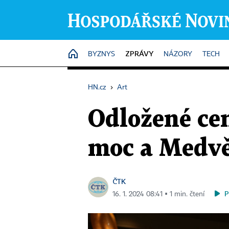
ZPRÁVY
HOME
BYZNYS
NÁZORY
TECH
HN.cz
›
Art
Odložené ce
moc a Medv
ČTK
P
16. 1. 2024 08:41 ▪ 1 min. čtení