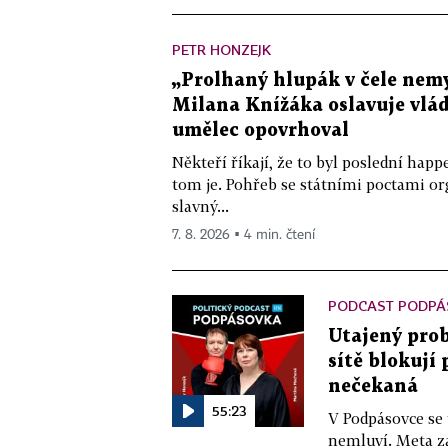
PETR HONZEJK
„Prolhaný hlupák v čele nemy
Milana Knížáka oslavuje vlá
umělec opovrhoval
Někteří říkají, že to byl poslední ha
tom je. Pohřeb se státními poctami o
slavný...
7. 8. 2026 ▪ 4 min. čtení
PODCAST PODPÁ
Utajený prob
sítě blokují
nečekaná
55:23
V Podpásovce se
nemluví. Meta z