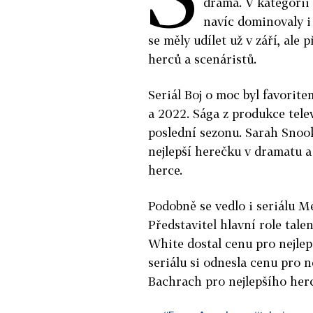
drama. V kategorii 
navíc dominovaly i
se měly udílet už v září, ale
herců a scenáristů.
Seriál Boj o moc byl favorit
a 2022. Sága z produkce tele
poslední sezonu. Sarah Snook
nejlepší herečku v dramatu 
herce.
Podobně se vedlo i seriálu M
Představitel hlavní role ta
White dostal cenu pro nejlep
seriálu si odnesla cenu pro n
Bachrach pro nejlepšího herce