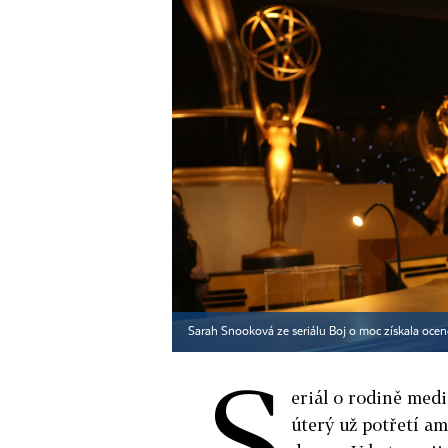
Sarah Snooková ze seriálu Boj o moc získala ocen
S
eriál o rodině med
úterý už potřetí a