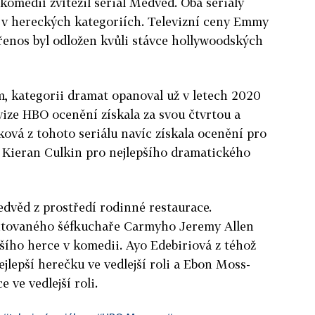
komedií zvítězil seriál Medvěd. Oba seriály
 v hereckých kategoriích. Televizní ceny Emmy
 přenos byl odložen kvůli stávce hollywoodských
em, kategorii dramat opanoval už v letech 2020
vize HBO ocenění získala za svou čtvrtou a
ová z tohoto seriálu navíc získala ocenění pro
a Kieran Culkin pro nejlepšího dramatického
edvěd z prostředí rodinné restaurace.
lentovaného šéfkuchaře Carmyho Jeremy Allen
šího herce v komedii. Ayo Edebiriová z téhož
ejlepší herečku ve vedlejší roli a Ebon Moss-
 ve vedlejší roli.