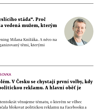
slícího stáda“. Proč
da vedená mužem, kterým
ppening Milana Knížáka. A něco na
rganizovaný těmi, kterými
SOVKA
lém. V Česku se chystají první volby, kdy
 politickou reklamu. A hlavní oběť je
 tentokrát věnujeme tématu, o kterém se vůbec
ačala blokovat politickou reklamu na Facebooku a