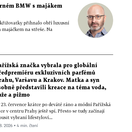
 černém BMW s majákem
 křižovatky přihnalo obří luxusní
m majáčkem na střeše. Na
ařížská značka vybrala pro globální
ředpremiéru exkluzivních parfémů
rahu, Varšavu a Krakov. Matka a syn
sobně představili kreace na téma voda,
ůže a pižmo
 23. července krátce po deváté ráno a módní Pařížská
ice v centru Prahy ještě spí. Přesto se tudy začínají
ousit vybraní lifestyloví...
 8. 2026 ▪ 4 min. čtení