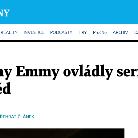
REALITY
INVESTICE
PODCASTY
HRY
PročNe
ARCHIV
D
ny Emmy ovládly seri
ěd
ŘEHRÁT ČLÁNEK