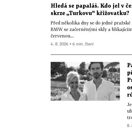
Hledá se papaláš. Kdo jel v
skrze „Turkovu“ křižovatku?
Před několika dny se do jedné pražské
BMW se začerněnými skly a blikající
červenou...
4. 8. 2026 ▪ 6 min. čtení
P
p
P
o
r
Je
ul
tr
8.