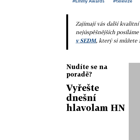
#Emmy Awards
#televize
Zajímají vás další kvalit
nejúspěšnějších posíláme
v SEDM
, který si můžete 
Nudíte se na
poradě?
Vyřešte
dnešní
hlavolam HN