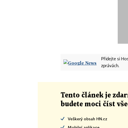
Přidejte si H
zprávách.
Tento článek
je
zdar
budete moci číst vš
Veškerý obsah HN.cz
Mobilní aplikace