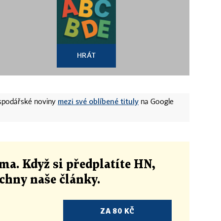
HRÁT
mezi své oblíbené tituly
ospodářské noviny
na Google
ma. Když si předplatíte HN,
echny naše články
.
ZA 80 KČ