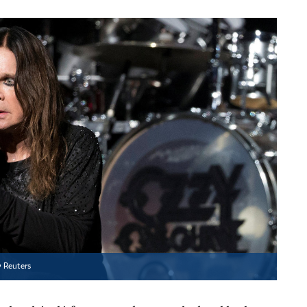
▪
Reuters