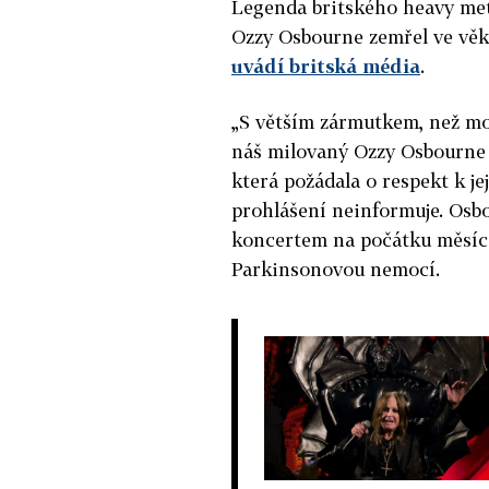
Legenda britského heavy met
Ozzy Osbourne zemřel ve věk
uvádí britská média
.
„S větším zármutkem, než mo
náš milovaný Ozzy Osbourne d
která požádala o respekt k j
prohlášení neinformuje. Osbo
koncertem na počátku měsíce
Parkinsonovou nemocí.