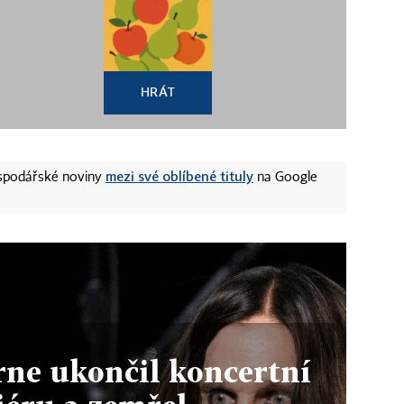
HRÁT
mezi své oblíbené tituly
ospodářské noviny
na Google
ne ukončil koncertní