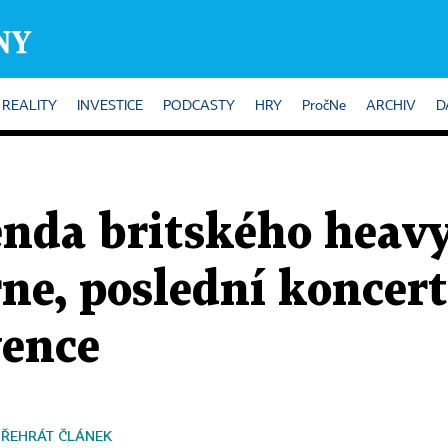
REALITY
INVESTICE
PODCASTY
HRY
PročNe
ARCHIV
D
enda britského heav
ne, poslední koncert
vence
PŘEHRÁT ČLÁNEK