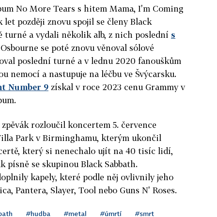
 album No More Tears s hitem Mama, I'm Coming
let později znovu spojil se členy Black
 turné a vydali několik alb, z nich poslední
s
. Osbourne se poté znovu věnoval sólové
voval poslední turné a v lednu 2020 fanouškům
ou nemocí a nastupuje na léčbu ve Švýcarsku.
nt Number 9
získal v roce 2023 cenu Grammy v
lbum.
 zpěvák rozloučil koncertem 5. července
Villa Park v Birminghamu, kterým ukončil
tě, který si nenechalo ujít na 40 tisíc lidí,
tak písně se skupinou Black Sabbath.
lnily kapely, které podle něj ovlivnily jeho
ica, Pantera, Slayer, Tool nebo Guns N' Roses.
bath
#hudba
#metal
#úmrtí
#smrt