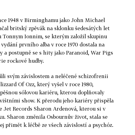
ince 1948 v Birminghamu jako John Michael
čal britský zpěvák na sklonku šedesátých let
ou Tonnym Ionnim, se kterým založil skupinu
 vydání prvního alba v roce 1970 dostala na
y a postupně se s hity jako Paranoid, War Pigs
rie rockové hudby.
vůli svým závislostem a neléčené schizofrenii
izzard Of Ozz, který vyšel v roce 1980,
spěšnou sólovou kariéru, kterou doplňovaly
vištními show. K přerodu jeho kariéry přispěla
áje Jet Records Sharon Ardenová, kterou si v
ku. Sharon změnila Osbournův život, stala se
j přimět k léčbě ze všech závislostí a psychóz.