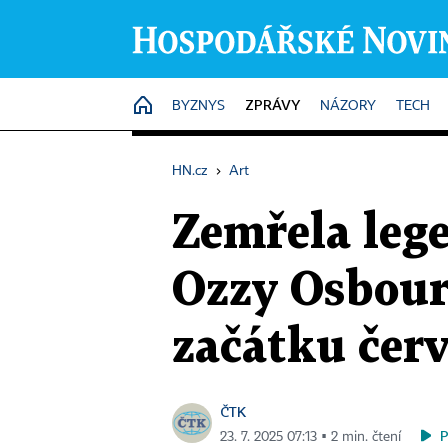
ZPRÁVY
HOME
BYZNYS
NÁZORY
TECH
HN.cz
›
Art
Zemřela leg
Ozzy Osbour
začátku čer
ČTK
23. 7. 2025 07:13 ▪ 2 min. čtení