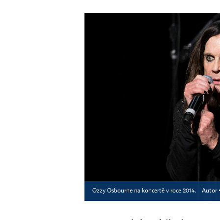
Ozzy Osbourne na koncertě v roce 2014.
Autor 