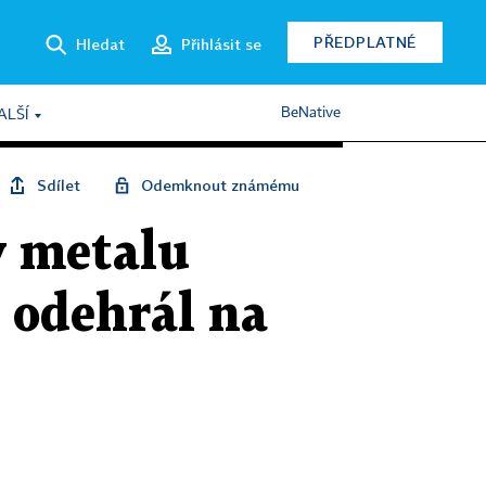
PŘEDPLATNÉ
Hledat
Přihlásit se
BeNative
ALŠÍ
Sdílet
Odemknout známému
y metalu
 odehrál na