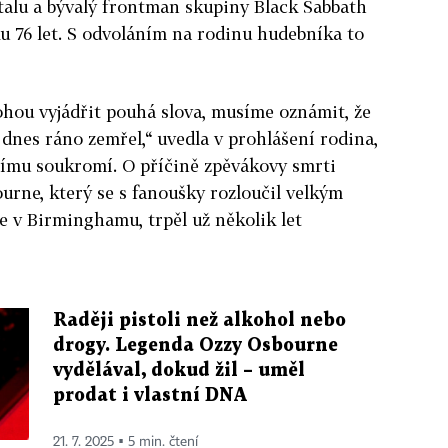
alu a bývalý frontman skupiny Black Sabbath
u 76 let. S odvoláním na rodinu hudebníka to
hou vyjádřit pouhá slova, musíme oznámit, že
nes ráno zemřel,“ uvedla v prohlášení rodina,
ejímu soukromí. O příčině zpěvákovy smrti
urne, který se s fanoušky rozloučil velkým
 v Birminghamu, trpěl už několik let
Raději pistoli než alkohol nebo
drogy. Legenda Ozzy Osbourne
vydělával, dokud žil – uměl
prodat i vlastní DNA
21. 7. 2025 ▪ 5 min. čtení