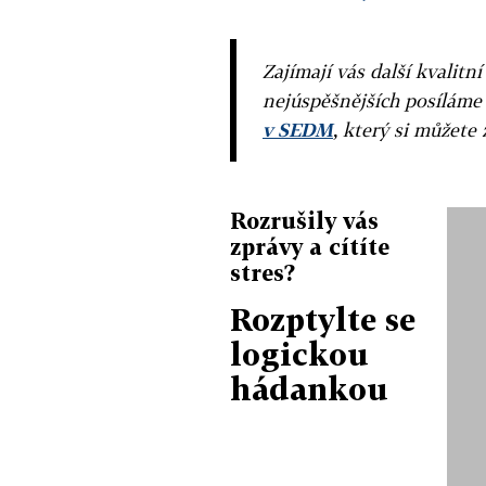
Zajímají vás další kvalit
nejúspěšnějších posíláme
v SEDM
, který si můžete 
Rozrušily vás
zprávy a cítíte
stres?
Rozptylte se
logickou
hádankou