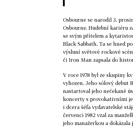
Osbourne se narodil 3. pros
Osbourne. Hudební kariéru za
se svým přítelem a kytarist
Black Sabbath. Ta se hned po
výsluní světové rockové scén
či Iron Man zapsala do histo
V roce 1978 byl ze skupiny k
vyhozen. Jeho sólový debut Bl
nastartoval jeho nečekaně ú
koncerty s provokativními je
i dcera šéfa vydavatelské st
červenci 1982 vzal za manžel
jeho manažerkou a dokázala je