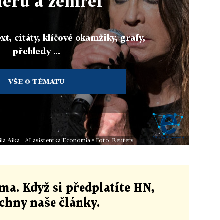
iéru a zemřel
xt, citáty, klíčové okamžiky, grafy,
přehledy ...
VŠE O TÉMATU
ila Aika - AI asistentka Economia • Foto: Reuters
ma. Když si předplatíte HN,
echny naše články
.