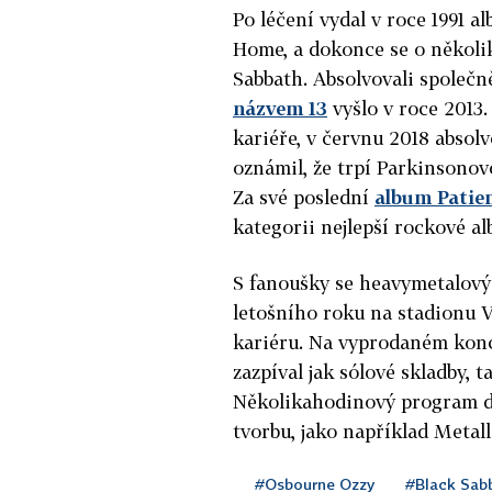
Po léčení vydal v roce 1991
Home, a dokonce se o několik 
Sabbath. Absolvovali společně
názvem 13
vyšlo v roce 2013
kariéře, v červnu 2018 absol
oznámil, že trpí Parkinsonov
Za své poslední
album Patie
kategorii nejlepší rockové a
S fanoušky se heavymetalový
letošního roku na stadionu 
kariéru. Na vyprodaném koncer
zazpíval jak sólové skladby, 
Několikahodinový program dop
tvorbu, jako například Metall
#Osbourne Ozzy
#Black Sab