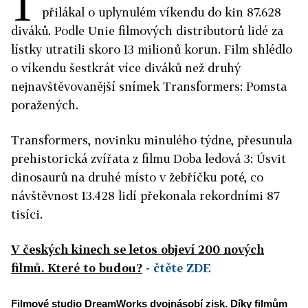
T
přilákal o uplynulém víkendu do kin 87.628
diváků. Podle Unie filmových distributorů lidé za
lístky utratili skoro 13 milionů korun. Film shlédlo
o víkendu šestkrát více diváků než druhý
nejnavštěvovanější snímek Transformers: Pomsta
poražených.
Transformers, novinku minulého týdne, přesunula
prehistorická zvířata z filmu Doba ledová 3: Úsvit
dinosaurů na druhé místo v žebříčku poté, co
návštěvnost 13.428 lidí překonala rekordními 87
tisíci.
V českých kinech se letos objeví 200 nových
filmů. Které to budou?
- čtěte ZDE
Filmové studio DreamWorks dvojnásobí zisk. Díky filmům