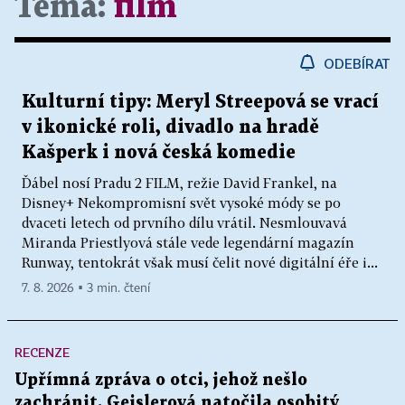
Téma:
film
ODEBÍRAT
Kulturní tipy: Meryl Streepová se vrací
v ikonické roli, divadlo na hradě
Kašperk i nová česká komedie
Ďábel nosí Pradu 2 FILM, režie David Frankel, na
Disney+ Nekompromisní svět vysoké módy se po
dvaceti letech od prvního dílu vrátil. Nesmlouvavá
Miranda Priestlyová stále vede legendární magazín
Runway, tentokrát však musí čelit nové digitální éře i...
7. 8. 2026 ▪ 3 min. čtení
RECENZE
Upřímná zpráva o otci, jehož nešlo
zachránit. Geislerová natočila osobitý