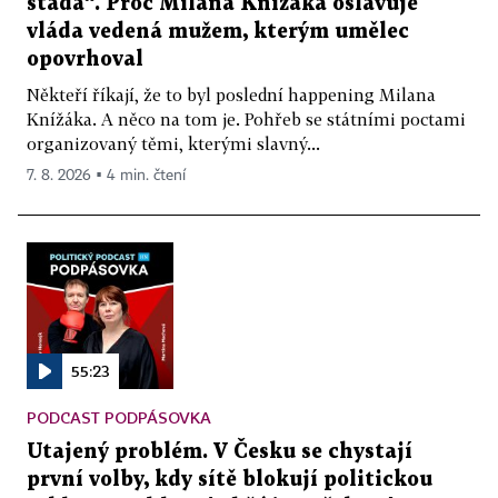
stáda“. Proč Milana Knížáka oslavuje
vláda vedená mužem, kterým umělec
opovrhoval
Někteří říkají, že to byl poslední happening Milana
Knížáka. A něco na tom je. Pohřeb se státními poctami
organizovaný těmi, kterými slavný...
7. 8. 2026 ▪ 4 min. čtení
55:23
PODCAST PODPÁSOVKA
Utajený problém. V Česku se chystají
první volby, kdy sítě blokují politickou