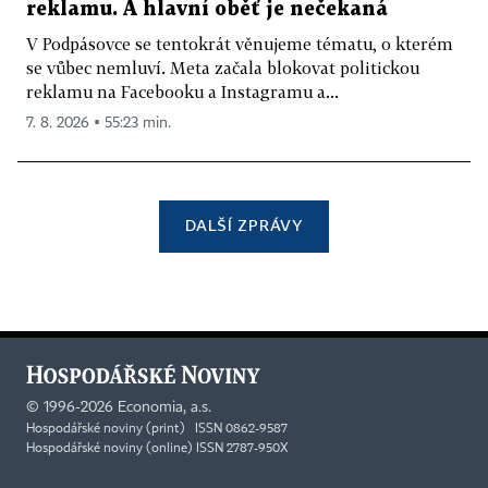
reklamu. A hlavní oběť je nečekaná
V Podpásovce se tentokrát věnujeme tématu, o kterém
se vůbec nemluví. Meta začala blokovat politickou
reklamu na Facebooku a Instagramu a...
7. 8. 2026 ▪ 55:23 min.
DALŠÍ ZPRÁVY
©
1996-2026
Economia, a.s.
Hospodářské noviny (print) ISSN 0862-9587
Hospodářské noviny (online) ISSN 2787-950X