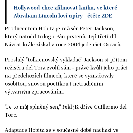
Hollywood chce zfilmovat knihu, ve které
Abraham Lincoln loví upíry
- čtěte ZDE
Producentem Hobita je režisér Peter Jackson,
který natočil trilogii Pán prstenů. Její třetí díl
Návrat krále získal v roce 2004 jedenáct Oscarů.
Proslulý "tolkienovský vykladač" Jackson si přitom
režiséra del Tora zvolil sám - právě kvůli jeho práci
na předchozích filmech, které se vyznačovaly
osobitou, snovou poetikou i netradičním
výtvarným zpracováním.
"Je to můj splněný sen," řekl již dříve Guillermo del
Toro.
Adaptace Hobita se v současné době nachází ve