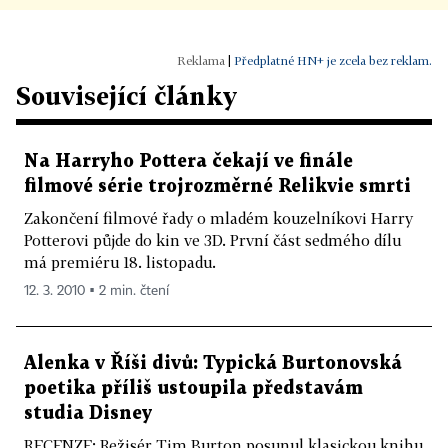
|
Předplatné HN+ je zcela bez reklam.
Související články
Na Harryho Pottera čekají ve finále
filmové série trojrozměrné Relikvie smrti
Zakončení filmové řady o mladém kouzelníkovi Harry
Potterovi půjde do kin ve 3D. První část sedmého dílu
má premiéru 18. listopadu.
12. 3. 2010 ▪ 2 min. čtení
Alenka v Říši divů: Typická Burtonovská
poetika příliš ustoupila představám
studia Disney
RECENZE: Režisér Tim Burton posunul klasickou knihu