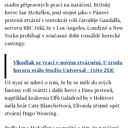
stadiu přípravných prací na natáčení. Britský
herec Ian McKellen, jenž stejně jako v Pánovi
prstenů ztvární i tentokrát roli čaroděje Gandalfa,
serveru BBC řekl, že v Los Angeles, Londýně a New
Yorku probíhají v současné době rozsáhlé herecké
castingy.
Vlkodlak se vrací v novém ztvárnění. U zrodu
hororu stálo Studio Universal
- čtěte ZDE
Už nyní se mluví o tom, že by se měli do svých
fantasy rolí vrátiti i další herci z Pána prstenů,
například královnu Elfů Galadriel by v Hobitovi
měla hrát Cate Blanchettová, Elronda zřejmě opět
ztvární Hugo Weaving .
Podle Iana McKellena se počítá s tím, že natáčení