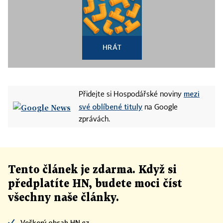
HRÁT
mezi
Přidejte si Hospodářské noviny
své oblíbené tituly
na Google
zprávách.
Tento článek
je
zdarma. Když si
předplatíte HN, budete moci číst
všechny naše články
.
Veškerý obsah HN.cz