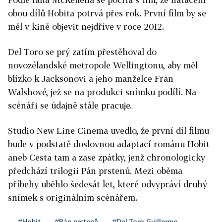
obou dílů Hobita potrvá přes rok. První film by se
měl v kině objevit nejdříve v roce 2012.
Del Toro se prý zatím přestěhoval do
novozélandské metropole Wellingtonu, aby měl
blízko k Jacksonovi a jeho manželce Fran
Walshové, jež se na produkci snímku podílí. Na
scénáři se údajně stále pracuje.
Studio New Line Cinema uvedlo, že první díl filmu
bude v podstatě doslovnou adaptací románu Hobit
aneb Cesta tam a zase zpátky, jenž chronologicky
předchází trilogii Pán prstenů. Mezi oběma
příbehy uběhlo šedesát let, které odvypráví druhý
snímek s originálním scénářem.
#Hobit
#Pán prstenů
#Del Toro Guillermo