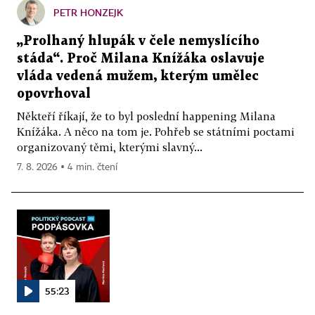
PETR HONZEJK
„Prolhaný hlupák v čele nemyslícího
stáda“. Proč Milana Knížáka oslavuje
vláda vedená mužem, kterým umělec
opovrhoval
Někteří říkají, že to byl poslední happening Milana
Knížáka. A něco na tom je. Pohřeb se státními poctami
organizovaný těmi, kterými slavný...
7. 8. 2026 ▪ 4 min. čtení
55:23