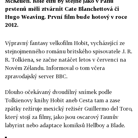
McKellen. Role elfů by stejně jako v Pánu
prstenů měli ztvárnit Cate Blanchettová či
Hugo Weaving. První film bude hotový v roce
2012.
Výpravný fantasy velkofilm Hobit, vycházející ze
stejnojmenného románu britského spisovatele J. R.
R. Tolkiena, se začne natáčet letos v červenci na
Novém Zélandu. Informoval o tom včera
zpravodajský server BBC.
Dlouho očekávaný dvoudílný snímek podle
Tolkienovy knihy Hobit aneb Cesta tam a zase
zpátky režíruje mexický režisér Guillermo del Toro,
který stojí za filmy, jako jsou oscarový Faunův
labyrint nebo adaptace komiksů Hellboy a Blade.