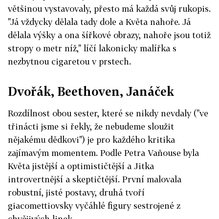
většinou vystavovaly, přesto má každá svůj rukopis.
"Já vždycky dělala tady dole a Květa nahoře. Já
dělala výšky a ona šířkové obrazy, nahoře jsou totiž
stropy o metr níž," líčí lakonicky malířka s
nezbytnou cigaretou v prstech.
Dvořák, Beethoven, Janáček
Rozdílnost obou sester, které se nikdy nevdaly ("ve
třinácti jsme si řekly, že nebudeme sloužit
nějakému dědkovi") je pro každého kritika
zajímavým momentem. Podle Petra Vaňouse byla
Květa jistější a optimističtější a Jitka
introvertnější a skeptičtější. První malovala
robustní, jisté postavy, druhá tvoří
giacomettiovsky vyčáhlé figury sestrojené z
chvějivých linek.