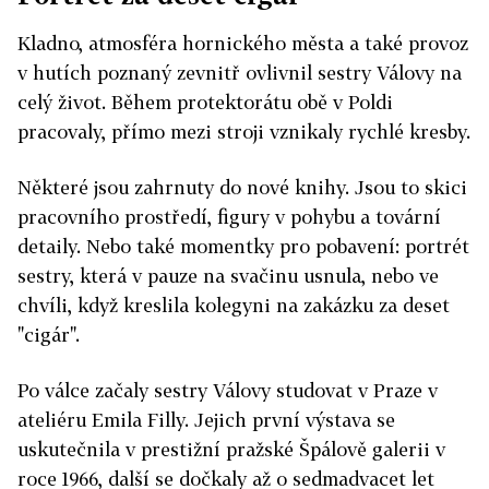
Kladno, atmosféra hornického města a také provoz
v hutích poznaný zevnitř ovlivnil sestry Válovy na
celý život. Během protektorátu obě v Poldi
pracovaly, přímo mezi stroji vznikaly rychlé kresby.
Některé jsou zahrnuty do nové knihy. Jsou to skici
pracovního prostředí, figury v pohybu a tovární
detaily. Nebo také momentky pro pobavení: portrét
sestry, která v pauze na svačinu usnula, nebo ve
chvíli, když kreslila kolegyni na zakázku za deset
"cigár".
Po válce začaly sestry Válovy studovat v Praze v
ateliéru Emila Filly. Jejich první výstava se
uskutečnila v prestižní pražské Špálově galerii v
roce 1966, další se dočkaly až o sedmadvacet let