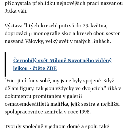
přichystala přehlídku nejnovějších prací nazvanou
Jitka válí.
Výstava "litých kreseb" potrvá do 29. května,
doprovází ji monografie skic a kreseb obou sester
nazvaná Válovky, velký svět v malých linkách.
Černobílý svět Miloně Novotného viděný
leikou
- čtěte ZDE
"Furt ji cítím v sobě, my jsme byly spojené. Když
dělám figury, tak jsou vždycky ve dvojicích," říká v
dokumentu promítaném v galerii
osmaosmdesátiletá malířka, jejíž sestra a nejbližší
spolupracovnice zemřela v roce 1998.
Tvořily společně v jednom domě a spolu také