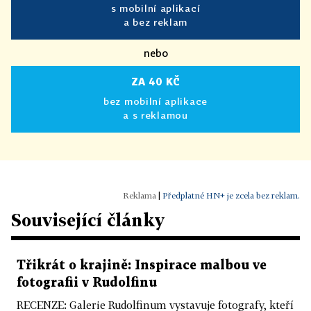
s mobilní aplikací
a bez reklam
nebo
ZA 40 KČ
bez mobilní aplikace
a s reklamou
|
Předplatné HN+ je zcela bez reklam.
Související články
Třikrát o krajině: Inspirace malbou ve
fotografii v Rudolfinu
RECENZE: Galerie Rudolfinum vystavuje fotografy, kteří