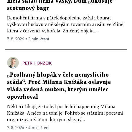
měla sklad firma Vasky. Dům „ukusuje“
stotunový bagr
Demoliční firma v pátek dopoledne začala bourat
výškovou budovu v někdejším továrním areálu ve Zlíně,
která v červenci vyhořela. Zničený objekt...
7. 8. 2026 ▪ 3 min. čtení
PETR HONZEJK
„Prolhaný hlupák v čele nemyslícího
stáda“. Proč Milana Knížáka oslavuje
vláda vedená mužem, kterým umělec
opovrhoval
Někteří říkají, že to byl poslední happening Milana
Knížáka. A něco na tom je. Pohřeb se státními poctami
organizovaný těmi, kterými slavný...
7. 8. 2026 ▪ 4 min. čtení