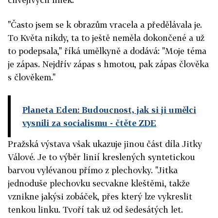
"Často jsem se k obrazům vracela a předělávala je.
To Květa nikdy, ta to ještě neměla dokončené a už
to podepsala," říká umělkyně a dodává: "Moje téma
je zápas. Nejdřív zápas s hmotou, pak zápas člověka
s člověkem."
Planeta Eden: Budoucnost, jak si ji umělci
vysnili za socialismu
- čtěte ZDE
Pražská výstava však ukazuje jinou část díla Jitky
Válové. Je to výběr linií kreslených syntetickou
barvou vylévanou přímo z plechovky. "Jitka
jednoduše plechovku secvakne kleštěmi, takže
vznikne jakýsi zobáček, přes který lze vykreslit
tenkou linku. Tvoří tak už od šedesátých let.