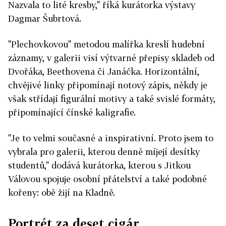
Nazvala to lité kresby," říká kurátorka výstavy
Dagmar Šubrtová.
"Plechovkovou" metodou malířka kreslí hudební
záznamy, v galerii visí výtvarné přepisy skladeb od
Dvořáka, Beethovena či Janáčka. Horizontální,
chvějivé linky připomínají notový zápis, někdy je
však střídají figurální motivy a také svislé formáty,
připomínající čínské kaligrafie.
"Je to velmi současné a inspirativní. Proto jsem to
vybrala pro galerii, kterou denně míjejí desítky
studentů," dodává kurátorka, kterou s Jitkou
Válovou spojuje osobní přátelství a také podobné
kořeny: obě žijí na Kladně.
Portrét za deset cigár