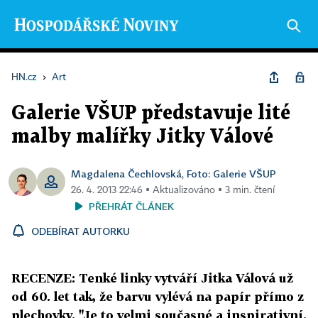
HN.cz
›
Art
Galerie VŠUP představuje lité
malby malířky Jitky Válové
Magdalena Čechlovská
Foto: Galerie VŠUP
,
26. 4. 2013 22:46 ▪ Aktualizováno ▪ 3 min. čtení
PŘEHRÁT ČLÁNEK
ODEBÍRAT AUTORKU
RECENZE: Tenké linky vytváří Jitka Válová už
od 60. let tak, že barvu vylévá na papír přímo z
plechovky. "Je to velmi současné a inspirativní.