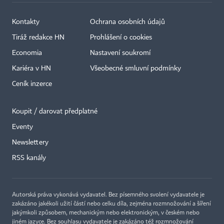
Kontakty
Ochrana osobních údajů
Tiráž redakce HN
Prohlášení o cookies
Economia
Nastavení soukromí
Kariéra v HN
Všeobecné smluvní podmínky
Ceník inzerce
Koupit / darovat předplatné
Eventy
×
Newslettery
RSS kanály
Autorská práva vykonává vydavatel. Bez písemného svolení vydavatele je
zakázáno jakékoli užití částí nebo celku díla, zejména rozmnožování a šíření
jakýmkoli způsobem, mechanickým nebo elektronickým, v českém nebo
jiném jazyce. Bez souhlasu vydavatele je zakázáno též rozmnožování