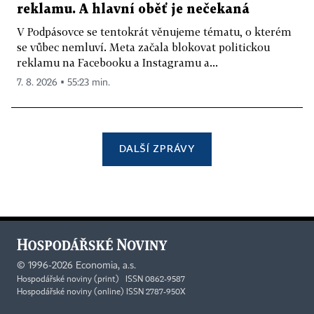
reklamu. A hlavní oběť je nečekaná
V Podpásovce se tentokrát věnujeme tématu, o kterém
se vůbec nemluví. Meta začala blokovat politickou
reklamu na Facebooku a Instagramu a...
7. 8. 2026 ▪ 55:23 min.
DALŠÍ ZPRÁVY
©
1996-2026
Economia, a.s.
Hospodářské noviny (print) ISSN 0862-9587
Hospodářské noviny (online) ISSN 2787-950X