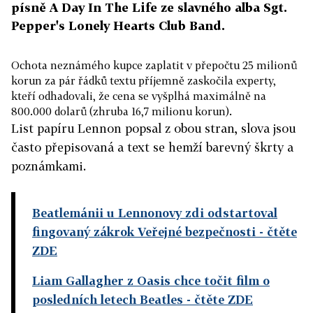
písně A Day In The Life ze slavného alba Sgt.
Pepper's Lonely Hearts Club Band.
Ochota neznámého kupce zaplatit v přepočtu 25 milionů
korun za pár řádků textu příjemně zaskočila experty,
kteří odhadovali, že cena se vyšplhá maximálně na
800.000 dolarů (zhruba 16,7 milionu korun).
List papíru Lennon popsal z obou stran, slova jsou
často přepisovaná a text se hemží barevný škrty a
poznámkami.
Beatlemánii u Lennonovy zdi odstartoval
fingovaný zákrok Veřejné bezpečnosti
- čtěte
ZDE
Liam Gallagher z Oasis chce točit film o
posledních letech Beatles
- čtěte ZDE