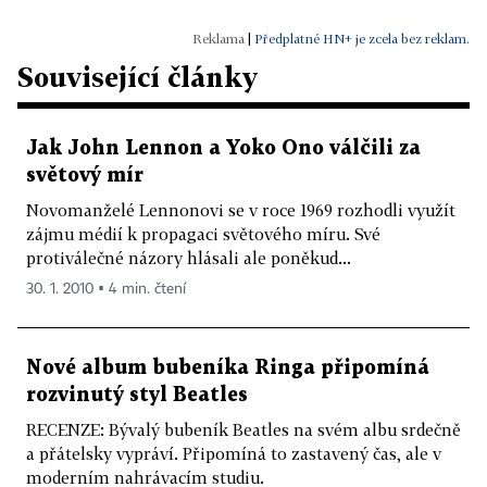
|
Předplatné HN+ je zcela bez reklam.
Související články
Jak John Lennon a Yoko Ono válčili za
světový mír
Novomanželé Lennonovi se v roce 1969 rozhodli využít
zájmu médií k propagaci světového míru. Své
protiválečné názory hlásali ale poněkud...
30. 1. 2010 ▪ 4 min. čtení
Nové album bubeníka Ringa připomíná
rozvinutý styl Beatles
RECENZE: Bývalý bubeník Beatles na svém albu srdečně
a přátelsky vypráví. Připomíná to zastavený čas, ale v
moderním nahrávacím studiu.