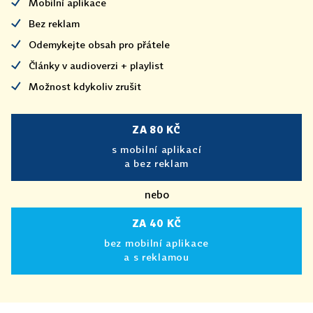
Mobilní aplikace
Bez reklam
Odemykejte obsah pro přátele
Články v audioverzi + playlist
Možnost kdykoliv zrušit
ZA 80 KČ
s mobilní aplikací
a bez reklam
nebo
ZA 40 KČ
bez mobilní aplikace
a s reklamou