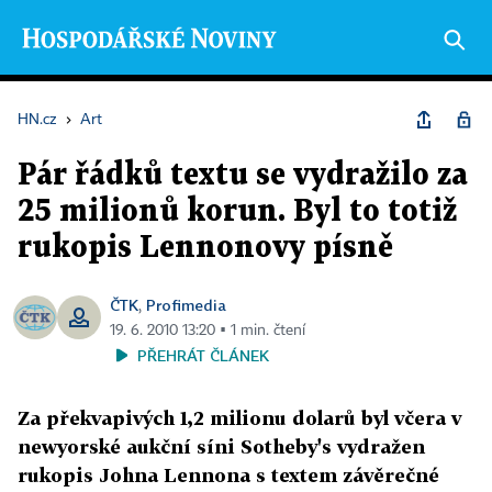
HN.cz
›
Art
Pár řádků textu se vydražilo za
25 milionů korun. Byl to totiž
rukopis Lennonovy písně
ČTK
Profimedia
,
19. 6. 2010 13:20 ▪ 1 min. čtení
PŘEHRÁT ČLÁNEK
Za překvapivých 1,2 milionu dolarů byl včera v
newyorské aukční síni Sotheby's vydražen
rukopis Johna Lennona s textem závěrečné