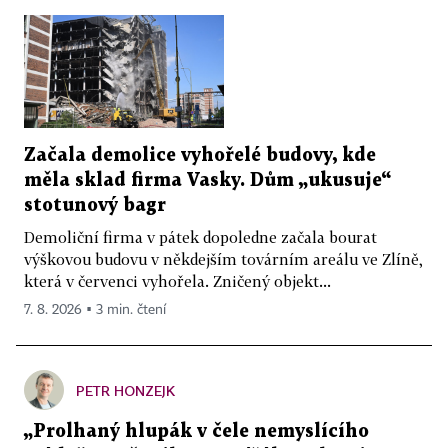
Začala demolice vyhořelé budovy, kde
měla sklad firma Vasky. Dům „ukusuje“
stotunový bagr
Demoliční firma v pátek dopoledne začala bourat
výškovou budovu v někdejším továrním areálu ve Zlíně,
která v červenci vyhořela. Zničený objekt...
7. 8. 2026 ▪ 3 min. čtení
PETR HONZEJK
„Prolhaný hlupák v čele nemyslícího