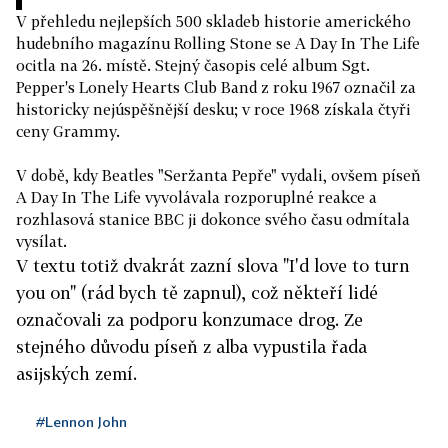
V přehledu nejlepších 500 skladeb historie amerického
hudebního magazínu Rolling Stone se A Day In The Life
ocitla na 26. místě. Stejný časopis celé album Sgt.
Pepper's Lonely Hearts Club Band z roku 1967 označil za
historicky nejúspěšnější desku; v roce 1968 získala čtyři
ceny Grammy.
V době, kdy Beatles "Seržanta Pepře" vydali, ovšem píseň
A Day In The Life vyvolávala rozporuplné reakce a
rozhlasová stanice BBC ji dokonce svého času odmítala
vysílat.
V textu totiž dvakrát zazní slova "I'd love to turn
you on" (rád bych tě zapnul), což někteří lidé
označovali za podporu konzumace drog. Ze
stejného důvodu píseň z alba vypustila řada
asijských zemí.
#Lennon John