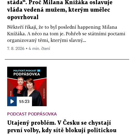
stáda“. Proč Milana Knížáka oslavuje
vláda vedená mužem, kterým umělec
opovrhoval
Někteří říkají, že to byl poslední happening Milana
Knížáka. A něco na tom je. Pohřeb se státními poctami
organizovaný těmi, kterými slavný...
7. 8. 2026 ▪ 4 min. čtení
55:23
PODCAST PODPÁSOVKA
Utajený problém. V Česku se chystají
první volby, kdy sítě blokují politickou