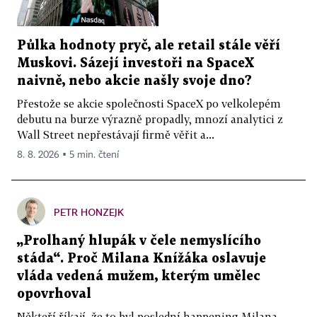
Půlka hodnoty pryč, ale retail stále věří
Muskovi. Sázejí investoři na SpaceX
naivně, nebo akcie našly svoje dno?
Přestože se akcie společnosti SpaceX po velkolepém
debutu na burze výrazně propadly, mnozí analytici z
Wall Street nepřestávají firmě věřit a...
8. 8. 2026 ▪ 5 min. čtení
PETR HONZEJK
„Prolhaný hlupák v čele nemyslícího
stáda“. Proč Milana Knížáka oslavuje
vláda vedená mužem, kterým umělec
opovrhoval
Někteří říkají, že to byl poslední happening Milana