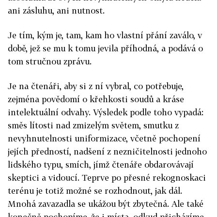
ani zásluhu, ani nutnost.
Je tím, kým je, tam, kam ho vlastní přání zaválo, v
době, jež se mu k tomu jevila příhodná, a podává o
tom stručnou zprávu.
Je na čtenáři, aby si z ní vybral, co potřebuje,
zejména povědomí o křehkosti soudů a kráse
intelektuální odvahy. Výsledek podle toho vypadá:
směs lítosti nad zmizelým světem, smutku z
nevyhnutelnosti uniformizace, včetně pochopení
jejích předností, nadšení z nezničitelnosti jednoho
lidského typu, smích, jímž čtenáře obdarovávají
skeptici a vidoucí. Teprve po přesné rekognoskaci
terénu je totiž možné se rozhodnout, jak dál.
Mnohá zavazadla se ukážou být zbytečná. Ale také
konečně pochopíme, že i místa, odkud přicházíme,