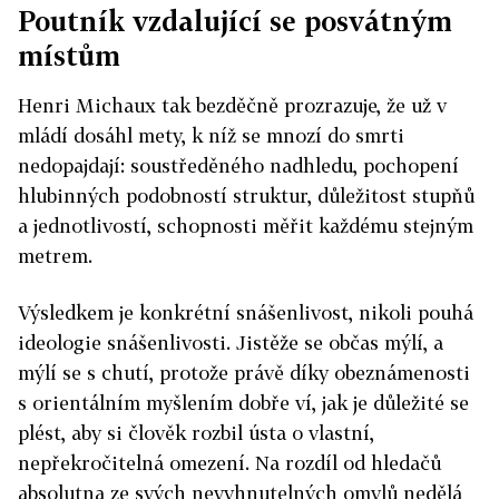
Poutník vzdalující se posvátným
místům
Henri Michaux tak bezděčně prozrazuje, že už v
mládí dosáhl mety, k níž se mnozí do smrti
nedopajdají: soustředěného nadhledu, pochopení
hlubinných podobností struktur, důležitost stupňů
a jednotlivostí, schopnosti měřit každému stejným
metrem.
Výsledkem je konkrétní snášenlivost, nikoli pouhá
ideologie snášenlivosti. Jistěže se občas mýlí, a
mýlí se s chutí, protože právě díky obeznámenosti
s orientálním myšlením dobře ví, jak je důležité se
plést, aby si člověk rozbil ústa o vlastní,
nepřekročitelná omezení. Na rozdíl od hledačů
absolutna ze svých nevyhnutelných omylů nedělá