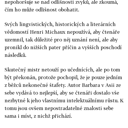
nepohoršuje se nad odlišností zvyků, ale zkoumá,
čím ho může odlišnost obohatit.
Svých lingvistických, historických a literárních
vědomostí Henri Michaux nepoužívá, aby čtenáře
uzemnil, tak důležité pro něj uznání není, ale aby
pronikl do nižších pater příčin a vyšších poschodí
následků.
Skutečný mistr netouží po učednících, ale po tom
být překonán, protože pochopil, že je pouze jedním
z běžců nekonečné štafety. Autor Barbara v Asii ze
sebe vydává to nejlepší, aby se čtenáři dostalo vše
nezbytné k jeho vlastnímu intelektuálnímu růstu. K
tomu jsou ovšem nepostradatelné znalosti sebe
sama i míst, z nichž přichází.