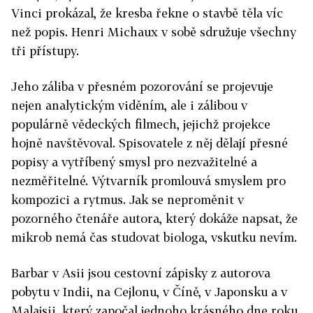
Vinci prokázal, že kresba řekne o stavbě těla víc
než popis. Henri Michaux v sobě sdružuje všechny
tři přístupy.
Jeho záliba v přesném pozorování se projevuje
nejen analytickým viděním, ale i zálibou v
populárně vědeckých filmech, jejichž projekce
hojně navštěvoval. Spisovatele z něj dělají přesné
popisy a vytříbený smysl pro nezvažitelné a
nezměřitelné. Výtvarník promlouvá smyslem pro
kompozici a rytmus. Jak se neproměnit v
pozorného čtenáře autora, který dokáže napsat, že
mikrob nemá čas studovat biologa, vskutku nevím.
Barbar v Asii jsou cestovní zápisky z autorova
pobytu v Indii, na Cejlonu, v Číně, v Japonsku a v
Malajsii, který započal jednoho krásného dne roku