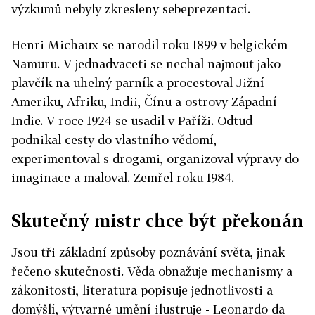
výzkumů nebyly zkresleny sebeprezentací.
Henri Michaux se narodil roku 1899 v belgickém
Namuru. V jednadvaceti se nechal najmout jako
plavčík na uhelný parník a procestoval Jižní
Ameriku, Afriku, Indii, Čínu a ostrovy Západní
Indie. V roce 1924 se usadil v Paříži. Odtud
podnikal cesty do vlastního vědomí,
experimentoval s drogami, organizoval výpravy do
imaginace a maloval. Zemřel roku 1984.
Skutečný mistr chce být překonán
Jsou tři základní způsoby poznávání světa, jinak
řečeno skutečnosti. Věda obnažuje mechanismy a
zákonitosti, literatura popisuje jednotlivosti a
domýšlí, výtvarné umění ilustruje - Leonardo da