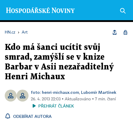
HN.cz
›
Art
Kdo má šanci ucítit svůj
smrad, zamýšlí se v knize
Barbar v Asii nezařaditelný
Henri Michaux
foto: henri-michaux.com
Lubomír Martínek
,
26. 4. 2013 22:03 ▪ Aktualizováno ▪ 7 min. čtení
PŘEHRÁT ČLÁNEK
ODEBÍRAT AUTORA