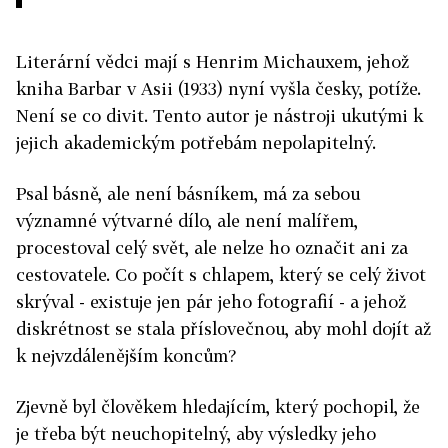
Literární vědci mají s Henrim Michauxem, jehož
kniha Barbar v Asii (1933) nyní vyšla česky, potíže.
Není se co divit. Tento autor je nástroji ukutými k
jejich akademickým potřebám nepolapitelný.
Psal básně, ale není básníkem, má za sebou
významné výtvarné dílo, ale není malířem,
procestoval celý svět, ale nelze ho označit ani za
cestovatele. Co počít s chlapem, který se celý život
skrýval - existuje jen pár jeho fotografií - a jehož
diskrétnost se stala příslovečnou, aby mohl dojít až
k nejvzdálenějším koncům?
Zjevně byl člověkem hledajícím, který pochopil, že
je třeba být neuchopitelný, aby výsledky jeho