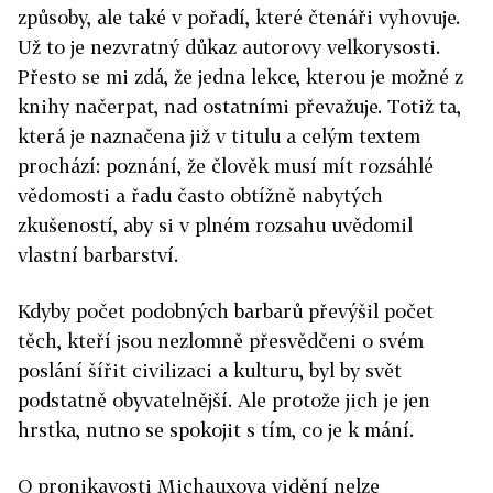
způsoby, ale také v pořadí, které čtenáři vyhovuje.
Už to je nezvratný důkaz autorovy velkorysosti.
Přesto se mi zdá, že jedna lekce, kterou je možné z
knihy načerpat, nad ostatními převažuje. Totiž ta,
která je naznačena již v titulu a celým textem
prochází: poznání, že člověk musí mít rozsáhlé
vědomosti a řadu často obtížně nabytých
zkušeností, aby si v plném rozsahu uvědomil
vlastní barbarství.
Kdyby počet podobných barbarů převýšil počet
těch, kteří jsou nezlomně přesvědčeni o svém
poslání šířit civilizaci a kulturu, byl by svět
podstatně obyvatelnější. Ale protože jich je jen
hrstka, nutno se spokojit s tím, co je k mání.
O pronikavosti Michauxova vidění nelze