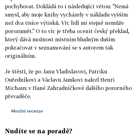
pochybovat. Dokládá to i následující větou: "Nemá
smysl, aby moje knihy vycházely v nákladu vyšším
než dva tisíce výtisků. Víc lidí mi stejně nemůže
porozumět." O to víc je třeba ocenit český překlad,
který dává možnost místním bludným duším
pokračovat v seznamování se s autorem tak
originálním.
Je štěstí, že po Janu Vladislavovi, Patriku
Ouředníkovi a Václavu Jamkovi nalezl Henri
Michaux v Haně Zahradníčkové dalšího pozorného
převaděče.
#knižní recenze
Nudíte se na poradě?