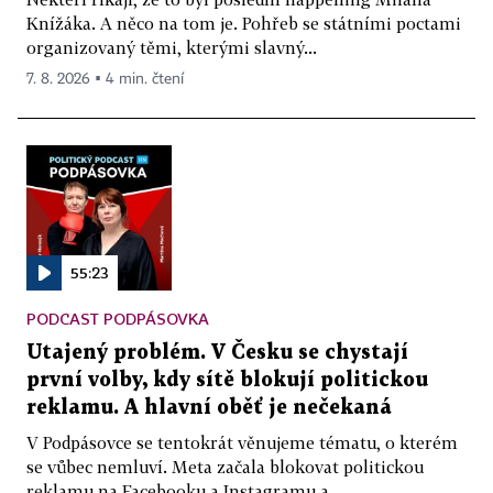
Knížáka. A něco na tom je. Pohřeb se státními poctami
organizovaný těmi, kterými slavný...
7. 8. 2026 ▪ 4 min. čtení
55:23
PODCAST PODPÁSOVKA
Utajený problém. V Česku se chystají
první volby, kdy sítě blokují politickou
reklamu. A hlavní oběť je nečekaná
V Podpásovce se tentokrát věnujeme tématu, o kterém
se vůbec nemluví. Meta začala blokovat politickou
reklamu na Facebooku a Instagramu a...