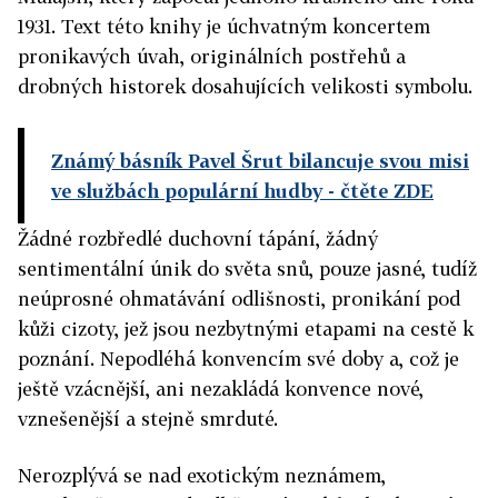
1931. Text této knihy je úchvatným koncertem
pronikavých úvah, originálních postřehů a
drobných historek dosahujících velikosti symbolu.
Známý básník Pavel Šrut bilancuje svou misi
ve službách populární hudby
- čtěte ZDE
Žádné rozbředlé duchovní tápání, žádný
sentimentální únik do světa snů, pouze jasné, tudíž
neúprosné ohmatávání odlišnosti, pronikání pod
kůži cizoty, jež jsou nezbytnými etapami na cestě k
poznání. Nepodléhá konvencím své doby a, což je
ještě vzácnější, ani nezakládá konvence nové,
vznešenější a stejně smrduté.
Nerozplývá se nad exotickým neznámem,