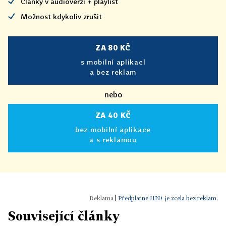
Články v audioverzi + playlist
Možnost kdykoliv zrušit
ZA 80 KČ
s mobilní aplikací
a bez reklam
nebo
ZA 40 KČ
bez mobilní aplikace
a s reklamou
|
Předplatné HN+ je zcela bez reklam.
Související články