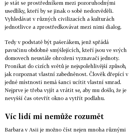
je stát se prostředníkem mezi pozoruhodnými
usedlíky, kteří by se jinak o sobě nedozvěděli.
Vyhledávat v různých civilizacích a kulturách
jednotlivce a zprostředkovávat mezi nimi dialog.
Tedy v podstatě být pašerákem, jenž spřádá
pavučinu obdobně smýšlejících, kteří jsou ve svých
domovech neustále ohroženi vyznavači jednoty.
Pronikat do cizích světů je nejspolehlivější způsob,
jak rozpoznat vlastní zabedněnost. Člověk dřepící v
jedné místnosti nemá šanci ucítit vlastní smrad.
Nejprve je třeba vyjít a vrátit se, aby mu došlo, že je
nevyšší čas otevřít okno a vytřít podlahu.
Víc lidí mi nemůže rozumět
Barbara v Asii je možno číst nejen mnoha různými