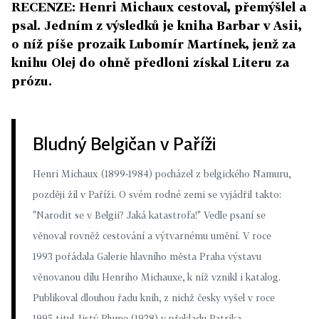
RECENZE: Henri Michaux cestoval, přemýšlel a
psal. Jedním z výsledků je kniha Barbar v Asii,
o níž píše prozaik Lubomír Martínek, jenž za
knihu Olej do ohně předloni získal Literu za
prózu.
Bludný Belgičan v Paříži
Henri Michaux (1899-1984) pocházel z belgického Namuru,
později žil v Paříži. O svém rodné zemi se vyjádřil takto:
"Narodit se v Belgii? Jaká katastrofa!" Vedle psaní se
věnoval rovněž cestování a výtvarnému umění. V roce
1993 pořádala Galerie hlavního města Praha výstavu
věnovanou dílu Henriho Michauxe, k níž vznikl i katalog.
Publikoval dlouhou řadu knih, z nichž česky vyšel v roce
1995 titul Jistý Plume (1938) v překladu Patrika