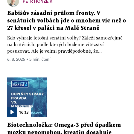
PETR HONZEJK
Babišův zásadní průlom fronty. V
senátních volbách jde o mnohem víc než o
27 křesel v paláci na Malé Straně
Kdo vyhraje letošní senátní volby? Záleží samozřejmě
na kritériích, podle kterých budeme vítězství
posuzovat. Ale je velmi pravděpodobné, že...
6. 8. 2026 ▪ 5 min. čtení
16:13
Biotechnoložka: Omega-3 před úpadkem
mozku nepomohou, kreatin dosahuje