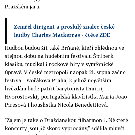
Pražském jaru.
Zemřel dirigent a proslulý znalec české
hudby Charles Mackerras
- čtěte ZDE
Hudbou budou žít také Brňané, kteří zhlédnou ve
stejnou dobu na hudebním festivalu Špilberk
klasiku, muzikál i rockové hity v symfonické
úpravě. V české metropoli naopak 21. srpna začne
festival Dvořákova Praha, k jehož největším
hvězdám bude patřit barytonista Dmitrij
Hvorostovskij, portugalská klavíristka Maria Joao
Piresová i houslistka Nicola Benedettiová.
"Zájem je také o Drážďanskou filharmonii. Některé
koncerty jsou již skoro vyprodány," sdělila mluvčí