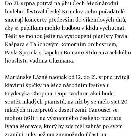
Do 21. srpna potrvá na jihu Čech Mezinárodní
hudební festival Český Krumlov. Jeho pořadatelé
směřují koncerty především do víkendových dnů,
aby si publikum mohlo hudbou v klidu vychutnat.
Těšit se mohou ještě na vystoupení pianisty Pavla
Kašpara s Talichovým komorním orchestrem,
Pavla Šporcla s kapelou Romano Stilo a izraelského
houslistu Vadima Gluzmana.
Mariánské Lázně naopak od 12. do 21. srpna uvítají
klavírní špičky na Mezinárodním festivalu
Fryderyka Chopina. Doprovodnou akcí bude i
soutěž mladých pianistů, na níž by se mělo sjet 20
mladých interpretů z deseti zemí. Fanoušci se
mohou těšit i na významného českého pianistu
Ivana Moravce, který by zde měl zahrát po svém
zranění ruky, jež mu znemožnilo účast na