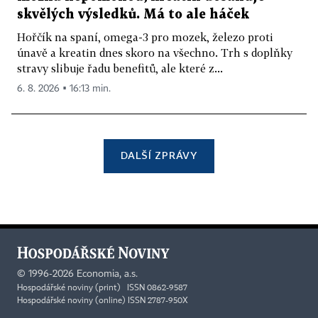
skvělých výsledků. Má to ale háček
Hořčík na spaní, omega-3 pro mozek, železo proti
únavě a kreatin dnes skoro na všechno. Trh s doplňky
stravy slibuje řadu benefitů, ale které z...
6. 8. 2026 ▪ 16:13 min.
DALŠÍ ZPRÁVY
©
1996-2026
Economia, a.s.
Hospodářské noviny (print) ISSN 0862-9587
Hospodářské noviny (online) ISSN 2787-950X