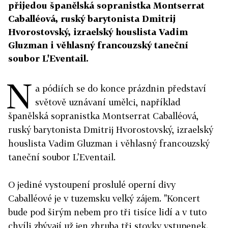
přijedou španělská sopranistka Montserrat
Caballéová, ruský barytonista Dmitrij
Hvorostovský, izraelský houslista Vadim
Gluzman i věhlasný francouzský taneční
soubor L'Eventail.
N
a pódiích se do konce prázdnin představí
světově uznávaní umělci, například
španělská sopranistka Montserrat Caballéová,
ruský barytonista Dmitrij Hvorostovský, izraelský
houslista Vadim Gluzman i věhlasný francouzský
taneční soubor L'Eventail.
O jediné vystoupení proslulé operní divy
Caballéové je v tuzemsku velký zájem. "Koncert
bude pod širým nebem pro tři tisíce lidí a v tuto
chvíli zbývají už jen zhruba tři stovky vstupenek.