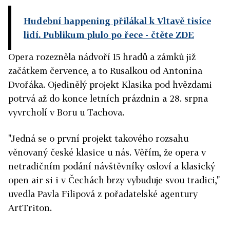
Hudební happening přilákal k Vltavě tisíce
lidí. Publikum plulo po řece
- čtěte ZDE
Opera rozezněla nádvoří 15 hradů a zámků již
začátkem července, a to Rusalkou od Antonína
Dvořáka. Ojedinělý projekt Klasika pod hvězdami
potrvá až do konce letních prázdnin a 28. srpna
vyvrcholí v Boru u Tachova.
"Jedná se o první projekt takového rozsahu
věnovaný české klasice u nás. Věřím, že opera v
netradičním podání návštěvníky osloví a klasický
open air si i v Čechách brzy vybuduje svou tradici,"
uvedla Pavla Filipová z pořadatelské agentury
ArtTriton.