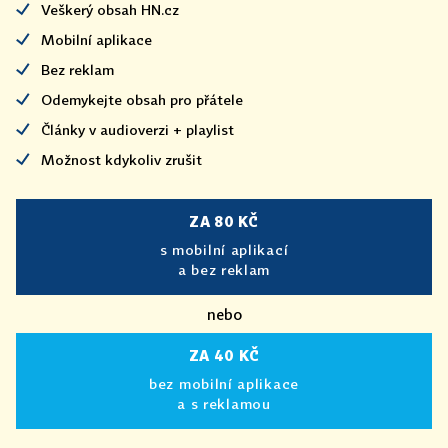
Veškerý obsah HN.cz
Mobilní aplikace
Bez reklam
Odemykejte obsah pro přátele
Články v audioverzi + playlist
Možnost kdykoliv zrušit
ZA 80 KČ
s mobilní aplikací
a bez reklam
nebo
ZA 40 KČ
bez mobilní aplikace
a s reklamou