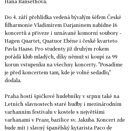
Hana Bansethová.
Do 4. září přehlídka vedená bývalým šéfem České
filharmonie Vladimírem Darjaninem nabídne 16
koncertů a přiveze i uznávané komorní soubory -
Hagen Quartet, Quatuor Ebéne i české kvarteto
Pavla Haase. Pro studenty již druhým rokem
pořádá klub mladých, díky němuž si koupí za 99
korun vstupenku na všechny koncerty. "Posadíme
je před koncertem tam, kde je volné sedadlo,"
dodala.
Praha hostí špičkové hudebníky v srpnu také na
Letních slavnostech staré hudby i mezinárodním
varhanním festivalu v kostele s největšími
varhanami v Praze, bazilice sv. Jakuba. Koncert zde
bude mít i slavný španělský kytarista Paco de