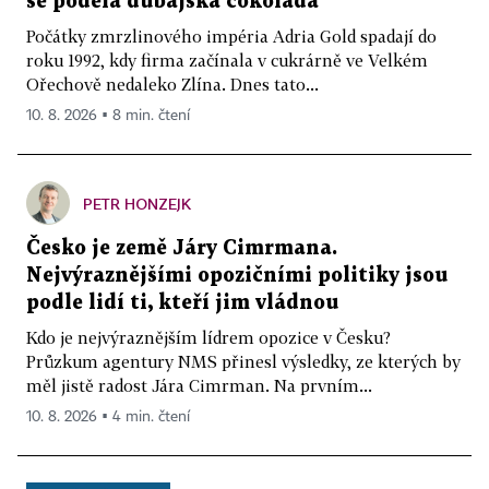
se poděla dubajská čokoláda
Počátky zmrzlinového impéria Adria Gold spadají do
roku 1992, kdy firma začínala v cukrárně ve Velkém
Ořechově nedaleko Zlína. Dnes tato...
10. 8. 2026 ▪ 8 min. čtení
PETR HONZEJK
Česko je země Járy Cimrmana.
Nejvýraznějšími opozičními politiky jsou
podle lidí ti, kteří jim vládnou
Kdo je nejvýraznějším lídrem opozice v Česku?
Průzkum agentury NMS přinesl výsledky, ze kterých by
měl jistě radost Jára Cimrman. Na prvním...
10. 8. 2026 ▪ 4 min. čtení