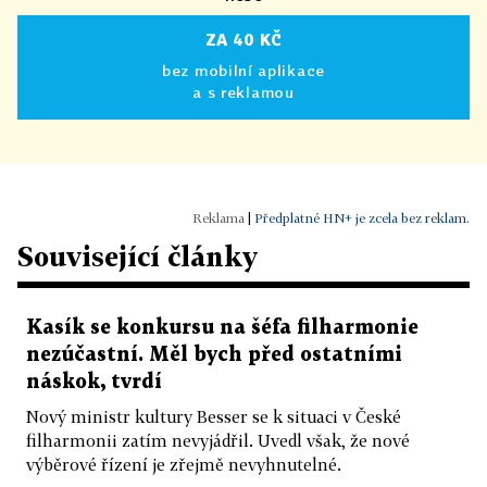
ZA 40 KČ
bez mobilní aplikace
a s reklamou
|
Předplatné HN+ je zcela bez reklam.
Související články
Kasík se konkursu na šéfa filharmonie
nezúčastní. Měl bych před ostatními
náskok, tvrdí
Nový ministr kultury Besser se k situaci v České
filharmonii zatím nevyjádřil. Uvedl však, že nové
výběrové řízení je zřejmě nevyhnutelné.