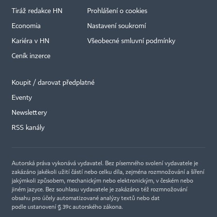
Tiráž redakce HN
Prohlášení o cookies
Economia
Nastavení soukromí
Kariéra v HN
Všeobecné smluvní podmínky
Ceník inzerce
Koupit / darovat předplatné
Eventy
Newslettery
×
RSS kanály
Autorská práva vykonává vydavatel. Bez písemného svolení vydavatele je
zakázáno jakékoli užití částí nebo celku díla, zejména rozmnožování a šíření
jakýmkoli způsobem, mechanickým nebo elektronickým, v českém nebo
jiném jazyce. Bez souhlasu vydavatele je zakázáno též rozmnožování
obsahu pro účely automatizované analýzy textů nebo dat
podle ustanovení § 39c autorského zákona.