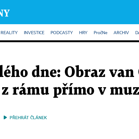
REALITY
INVESTICE
PODCASTY
HRY
PročNe
ARCHIV
D
ílého dne: Obraz van
l z rámu přímo v mu
PŘEHRÁT ČLÁNEK