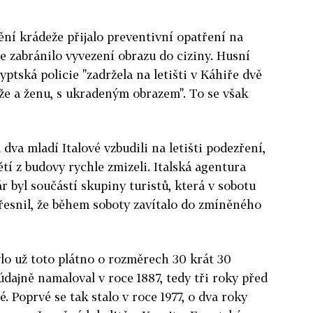
ění krádeže přijalo preventivní opatření na
 se zabránilo vyvezení obrazu do ciziny. Husní
yptská policie "zadržela na letišti v Káhiře dvě
že a ženu, s ukradeným obrazem". To se však
va mladí Italové vzbudili na letišti podezření,
ětí z budovy rychle zmizeli. Italská agentura
r byl součástí skupiny turistů, která v sobotu
řesnil, že během soboty zavítalo do zmíněného
lo už toto plátno o rozměrech 30 krát 30
dajně namaloval v roce 1887, tedy tři roky před
 Poprvé se tak stalo v roce 1977, o dva roky