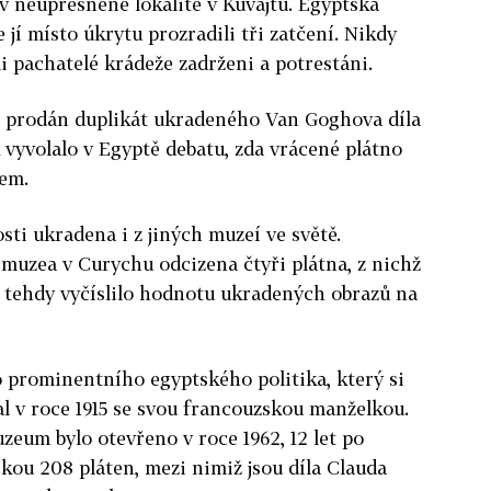
 v neupřesněné lokalitě v Kuvajtu. Egyptská
e jí místo úkrytu prozradili tři zatčení. Nikdy
li pachatelé krádeže zadrženi a potrestáni.
ně prodán duplikát ukradeného Van Goghova díla
k vyvolalo v Egyptě debatu, zda vrácené plátno
kem.
sti ukradena i z jiných muzeí ve světě.
 muzea v Curychu odcizena čtyři plátna, z nichž
tehdy vyčíslilo hodnotu ukradených obrazů na
prominentního egyptského politika, který si
l v roce 1915 se svou francouzskou manželkou.
uzeum bylo otevřeno v roce 1962, 12 let po
rkou 208 pláten, mezi nimiž jsou díla Clauda