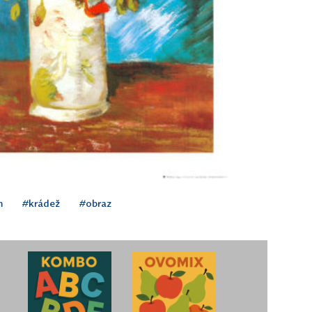
m
#krádež
#obraz