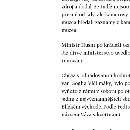
zdroj a dodal, že tudíž nejsou
přesně od kdy, ale kamerový 
muzea hledali záznamy z kamer
muzea.
Ministr Husní po krádeži oz
Již dříve ministerstvo uved
renovaci.
Obraz s odhadovanou hodnotou
van Gogha Vlčí máky, bylo po
vyňato z rámu v sobotu po o
jednu z nejvýznamnějších sbí
Blízkém východě. Podle ředit
názvem Váza s květinami.