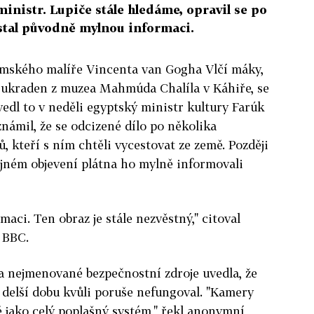
 ministr. Lupiče stále hledáme, opravil se po
stal původně mylnou informaci.
emského malíře Vincenta van Gogha Vlčí máky,
u ukraden z muzea Mahmúda Chalíla v Káhiře, se
vedl to v neděli egyptský ministr kultury Farúk
námil, že se odcizené dílo po několika
ů, kteří s ním chtěli vycestovat ze země. Později
dajném objevení plátna ho mylně informovali
aci. Ten obraz je stále nezvěstný," citoval
 BBC.
 nejmenované bezpečnostní zdroje uvedla, že
delší dobu kvůli poruše nefungoval. "Kamery
ě jako celý poplašný systém," řekl anonymní