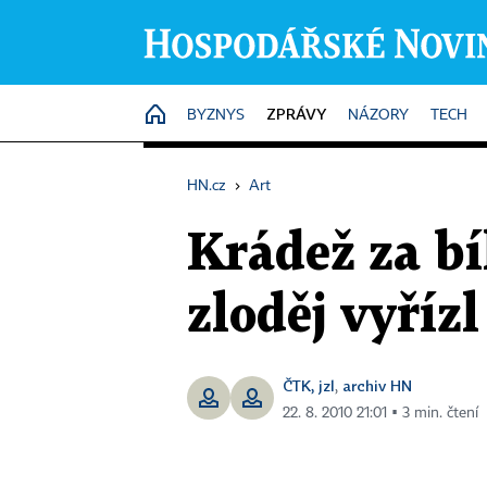
ZPRÁVY
HOME
BYZNYS
NÁZORY
TECH
HN.cz
›
Art
Krádež za b
zloděj vyříz
ČTK, jzl
archiv HN
,
22. 8. 2010 21:01 ▪ 3 min. čtení