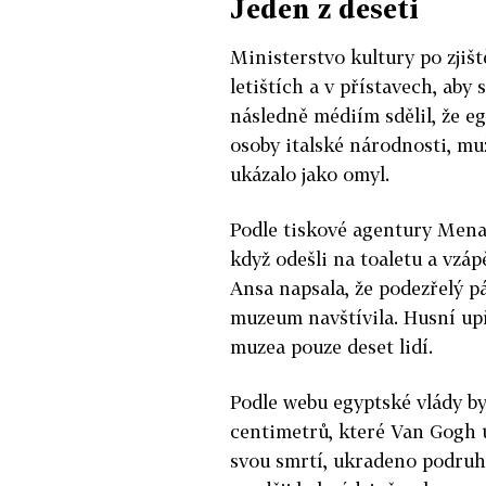
Jeden z deseti
Ministerstvo kultury po zjišt
letištích a v přístavech, aby
následně médiím sdělil, že eg
osoby italské národnosti, mu
ukázalo jako omyl.
Podle tiskové agentury Mena d
když odešli na toaletu a vzáp
Ansa napsala, že podezřelý pá
muzeum navštívila. Husní up
muzea pouze deset lidí.
Podle webu egyptské vlády by
centimetrů, které Van Gogh ú
svou smrtí, ukradeno podruhé.