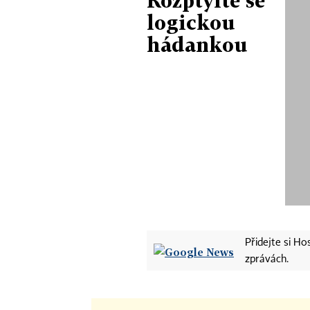
Rozptylte se
logickou
hádankou
Přidejte si H
zprávách.