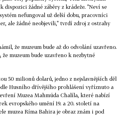
 k dispozici žádné záběry z krádeže. "Neví se
systém nefungoval už delší dobu, pracovníci
, ale žádné neobjevili," tvrdí zdroj z ostrahy
námil, že muzeum bude až do odvolání uzavřeno.
lo, že muzeum bude uzavřeno k nezbytné
 50 milionů dolarů, jedno z nejslavnějších děl
dle Husního dřívějšího prohlášení vyříznuto a
tevření Muzea Mahmúda Chalíla, které nabízí
rek evropského umění 19. a 20. století na
ele muzea Ríma Bahira je obraz znám i pod