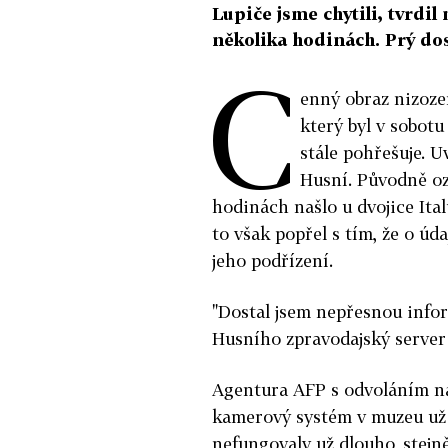
Lupiče jsme chytili, tvrdil
několika hodinách. Prý do
C
enný obraz nizoz
který byl v sobot
stále pohřešuje. U
Husní. Původně oz
hodinách našlo u dvojice Ital
to však popřel s tím, že o ú
jeho podřízení.
"Dostal jsem nepřesnou inform
Husního zpravodajský server
Agentura AFP s odvoláním na
kamerový systém v muzeu už 
nefungovaly už dlouho, stejn