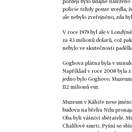
později bylo údajně nalezeno
policie tehdy pouze uvedla, ž
ale nebylo zveřejněno, zda by
V roce 1979 byl ale v Londý
za 43 milionů dolarů, což pa
nebylo ve skutečnosti paděl
Goghova plátna byla v minulo
Například v roce 2008 byla z
jedno bylo Goghovo. Muzeum 
112 milionů eur.
Muzeum v Káhiře nese jméno 
budovu na břehu Nilu pronaja
Oba byli vášniví sběratelé. M
Chalílově smrti. Pyšní se sbí