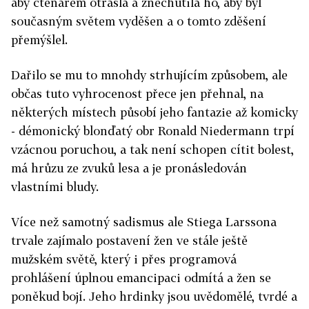
aby čtenářem otřásla a znechutila ho, aby byl
současným světem vyděšen a o tomto zděšení
přemýšlel.
Dařilo se mu to mnohdy strhujícím způsobem, ale
občas tuto vyhrocenost přece jen přehnal, na
některých místech působí jeho fantazie až komicky
- démonický blonďatý obr Ronald Niedermann trpí
vzácnou poruchou, a tak není schopen cítit bolest,
má hrůzu ze zvuků lesa a je pronásledován
vlastními bludy.
Více než samotný sadismus ale Stiega Larssona
trvale zajímalo postavení žen ve stále ještě
mužském světě, který i přes programová
prohlášení úplnou emancipaci odmítá a žen se
poněkud bojí. Jeho hrdinky jsou uvědomělé, tvrdé a