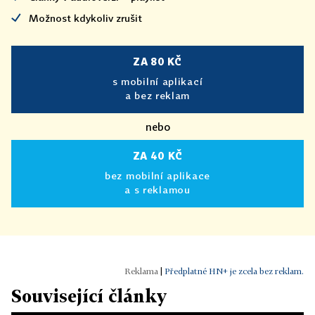
Možnost kdykoliv zrušit
ZA 80 KČ
s mobilní aplikací
a bez reklam
nebo
ZA 40 KČ
bez mobilní aplikace
a s reklamou
|
Předplatné HN+ je zcela bez reklam.
Související články