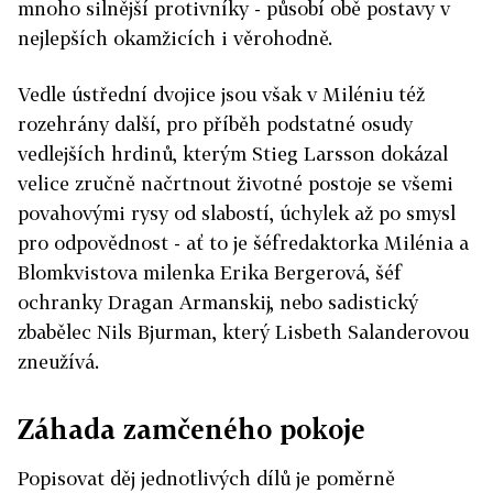
mnoho silnější protivníky - působí obě postavy v
nejlepších okamžicích i věrohodně.
Vedle ústřední dvojice jsou však v Miléniu též
rozehrány další, pro příběh podstatné osudy
vedlejších hrdinů, kterým Stieg Larsson dokázal
velice zručně načrtnout životné postoje se všemi
povahovými rysy od slabostí, úchylek až po smysl
pro odpovědnost - ať to je šéfredaktorka Milénia a
Blomkvistova milenka Erika Bergerová, šéf
ochranky Dragan Armanskij, nebo sadistický
zbabělec Nils Bjurman, který Lisbeth Salanderovou
zneužívá.
Záhada zamčeného pokoje
Popisovat děj jednotlivých dílů je poměrně