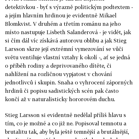
detektivkou - byť s výrazně politickým podtextem -
a jejím hlavním hrdinou je evidentně Mikael
Blomkvist. V druhém a třetím románu na jeho
místo nastupuje Lisbeth Salanderová - je vidět, jak
si čím dál víc získává autorovu oblibu a jak Stieg
Larsson skrze její extrémní vymezování se vůči
světu ventiluje vlastní vztahy k okolí -, ať se jedná
o příběh rodiny a deprivovaného dítěte, či
nahlížení na rozličnou vypjatost v chování
jednotlivců i skupin. Snaha o vyhrocení záporných
hrdinů či popisu sadistických scén pak často
končí až v naturalisticky hororovém duchu.
Stieg Larsson si evidentně nedělal příliš hlavu s
tím, co je možné a co již ne. Popisoval temnotu a
brutalitu tak, aby byla ještě temnější a brutálnější,