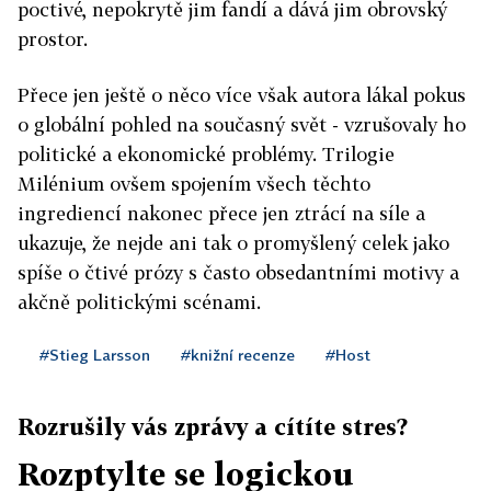
poctivé, nepokrytě jim fandí a dává jim obrovský
prostor.
Přece jen ještě o něco více však autora lákal pokus
o globální pohled na současný svět - vzrušovaly ho
politické a ekonomické problémy. Trilogie
Milénium ovšem spojením všech těchto
ingrediencí nakonec přece jen ztrácí na síle a
ukazuje, že nejde ani tak o promyšlený celek jako
spíše o čtivé prózy s často obsedantními motivy a
akčně politickými scénami.
#Stieg Larsson
#knižní recenze
#Host
Rozrušily vás zprávy a cítíte stres?
Rozptylte se logickou