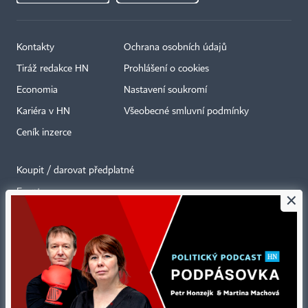
Kontakty
Ochrana osobních údajů
Tiráž redakce HN
Prohlášení o cookies
Economia
Nastavení soukromí
Kariéra v HN
Všeobecné smluvní podmínky
Ceník inzerce
Koupit / darovat předplatné
Eventy
×
Newslettery
RSS kanály
Autorská práva vykonává vydavatel. Bez písemného svolení vydavatele je
zakázáno jakékoli užití částí nebo celku díla, zejména rozmnožování a šíření