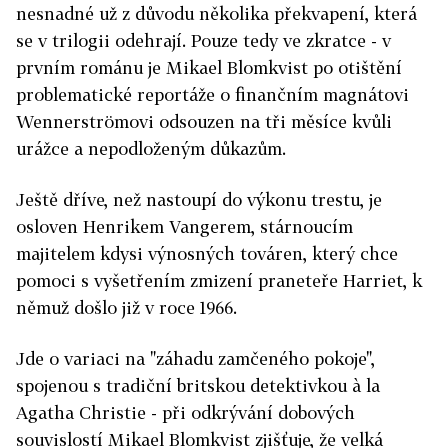
nesnadné už z důvodu několika překvapení, která
se v trilogii odehrají. Pouze tedy ve zkratce - v
prvním románu je Mikael Blomkvist po otištění
problematické reportáže o finančním magnátovi
Wennerströmovi odsouzen na tři měsíce kvůli
urážce a nepodloženým důkazům.
Ještě dříve, než nastoupí do výkonu trestu, je
osloven Henrikem Vangerem, stárnoucím
majitelem kdysi výnosných továren, který chce
pomoci s vyšetřením zmizení praneteře Harriet, k
němuž došlo již v roce 1966.
Jde o variaci na "záhadu zamčeného pokoje",
spojenou s tradiční britskou detektivkou à la
Agatha Christie - při odkrývání dobových
souvislostí Mikael Blomkvist zjišťuje, že velká