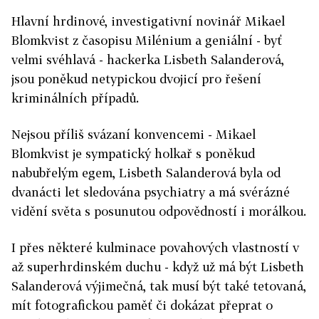
Hlavní hrdinové, investigativní novinář Mikael
Blomkvist z časopisu Milénium a geniální - byť
velmi svéhlavá - hackerka Lisbeth Salanderová,
jsou poněkud netypickou dvojicí pro řešení
kriminálních případů.
Nejsou příliš svázaní konvencemi - Mikael
Blomkvist je sympatický holkař s poněkud
nabubřelým egem, Lisbeth Salanderová byla od
dvanácti let sledována psychiatry a má svérázné
vidění světa s posunutou odpovědností i morálkou.
I přes některé kulminace povahových vlastností v
až superhrdinském duchu - když už má být Lisbeth
Salanderová výjimečná, tak musí být také tetovaná,
mít fotografickou paměť či dokázat přeprat o