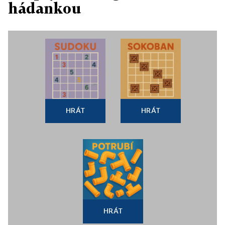
hádankou
HRÁT
HRÁT
HRÁT