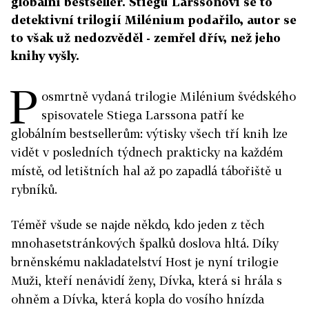
globální bestseller. Stiegu Larssonovi se to
detektivní trilogií Milénium podařilo, autor se
to však už nedozvěděl - zemřel dřív, než jeho
knihy vyšly.
P
osmrtně vydaná trilogie Milénium švédského
spisovatele Stiega Larssona patří ke
globálním bestsellerům: výtisky všech tří knih lze
vidět v posledních týdnech prakticky na každém
místě, od letištních hal až po zapadlá tábořiště u
rybníků.
Téměř všude se najde někdo, kdo jeden z těch
mnohasetstránkových špalků doslova hltá. Díky
brněnskému nakladatelství Host je nyní trilogie
Muži, kteří nenávidí ženy, Dívka, která si hrála s
ohněm a Dívka, která kopla do vosího hnízda