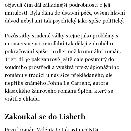
objevují čím dál záhadnější podrobnosti o její
minulosti. Byla dána do ústavní péče, ovšem hlavní
důvod nebyl ani tak psychický jako spíše politický.
Pozůstatky studené války stejně jako problémy s
neonacismem i xenofobií tak dělají z druhého
pokračování spíše thriller než kriminální román.
Třetí díl je pak žánrově ještě dále posunutý do
soudního prostředí a využívá prvky špionážního
románu v tradici u nás sice překládaného, ale
nepříliš známého Johna Le Carrého, autora
klasického žánrového románu Špión, který se
vrátil z chladu.
Zakoukal se do Lisbeth
První román Milénia je tak asi nejčistší