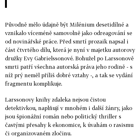
Původně mělo údajně být Milénium desetidílné a
vznikalo víceméně samovolně jako odreagování se
od novinářské práce. Před smrtí prozaik napsal i
část čtvrtého dílu, která je nyní v majetku autorovy
družky Evy Gabrielssonové. Bohužel po Larssonově
smrti patří všechna autorská práva jeho rodině - s
níž prý neměl příliš dobré vztahy -, a tak se vydání
fragmentu komplikuje.
Larssonovy knihy zdaleka nejsou čistou
detektivkou, naplňují v mnohém i další žánry, jako
jsou špionážní román nebo politický thriller s
častými přesahy k ekonomice, k úvahám o rasismu
či organizovaném zločinu.