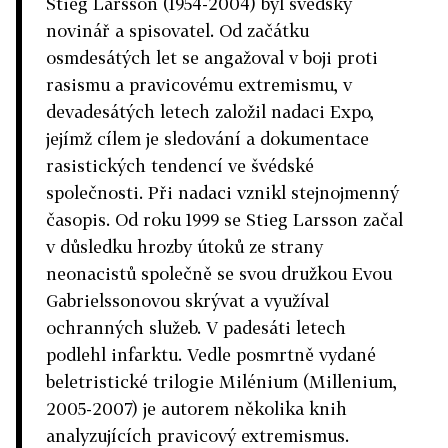
Stieg Larsson (1954-2004) byl švédský
novinář a spisovatel. Od začátku
osmdesátých let se angažoval v boji proti
rasismu a pravicovému extremismu, v
devadesátých letech založil nadaci Expo,
jejímž cílem je sledování a dokumentace
rasistických tendencí ve švédské
společnosti. Při nadaci vznikl stejnojmenný
časopis. Od roku 1999 se Stieg Larsson začal
v důsledku hrozby útoků ze strany
neonacistů společně se svou družkou Evou
Gabrielssonovou skrývat a využíval
ochranných služeb. V padesáti letech
podlehl infarktu. Vedle posmrtně vydané
beletristické trilogie Milénium (Millenium,
2005-2007) je autorem několika knih
analyzujících pravicový extremismus.