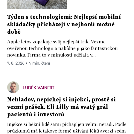
Týden s technologiemi: Nejlepší mobilní
skládačky přicházejí v nejhorší možné
době
Apple letos zopakuje svůj nejlepší trik. Vezme
ověřenou technologii a nabídne ji jako fantastickou
novinku. Firma to v minulosti udělala v...
7. 8. 2026 ▪ 4 min. čtení
LUDĚK VAINERT
Nehladov, nepíchej si injekci, prostě si
vezmi prášek. Eli Lilly má svatý grál
pacientů i investorů
Injekce si běžní lidé sami píchají jen velmi neradi. Podle
průzkumů má k takové formě užívání léků averzi sedm