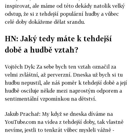
inspirovat, ale máme od této dekády natolik velký
odstup, že si z tehdejší populární hudby a vůbec
celé doby dokážeme dělat srandu.
HN: Jaký tedy máte k tehdejší
době a hudbě vztah?
Vojtěch Dyk: Za sebe bych ten vztah označil za
velmi zvláštní, až perverzní. Dneska už bych si tu
hudbu nepustil, ale náš poměr k tehdejší době a její
hudbě osciluje někde mezi naprostým odporem a
sentimentální vzpomínkou na dětství.
Jakub Prachař: My když se dneska díváme na
YouTube.com na videa z tehdejší doby, tak vlastně
nevíme, jestli to tenkrát vůbec mysleli vážně -