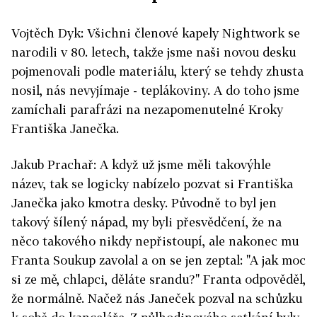
Vojtěch Dyk: Všichni členové kapely Nightwork se
narodili v 80. letech, takže jsme naši novou desku
pojmenovali podle materiálu, který se tehdy zhusta
nosil, nás nevyjímaje - teplákoviny. A do toho jsme
zamíchali parafrázi na nezapomenutelné Kroky
Františka Janečka.
Jakub Prachař: A když už jsme měli takovýhle
název, tak se logicky nabízelo pozvat si Františka
Janečka jako kmotra desky. Původně to byl jen
takový šílený nápad, my byli přesvědčení, že na
něco takového nikdy nepřistoupí, ale nakonec mu
Franta Soukup zavolal a on se jen zeptal: "A jak moc
si ze mě, chlapci, děláte srandu?" Franta odpověděl,
že normálně. Načež nás Janeček pozval na schůzku