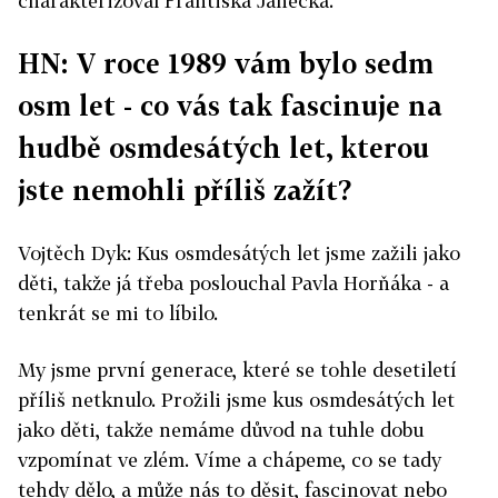
charakterizoval Františka Janečka.
HN: V roce 1989 vám bylo sedm
osm let - co vás tak fascinuje na
hudbě osmdesátých let, kterou
jste nemohli příliš zažít?
Vojtěch Dyk: Kus osmdesátých let jsme zažili jako
děti, takže já třeba poslouchal Pavla Horňáka - a
tenkrát se mi to líbilo.
My jsme první generace, které se tohle desetiletí
příliš netknulo. Prožili jsme kus osmdesátých let
jako děti, takže nemáme důvod na tuhle dobu
vzpomínat ve zlém. Víme a chápeme, co se tady
tehdy dělo, a může nás to děsit, fascinovat nebo