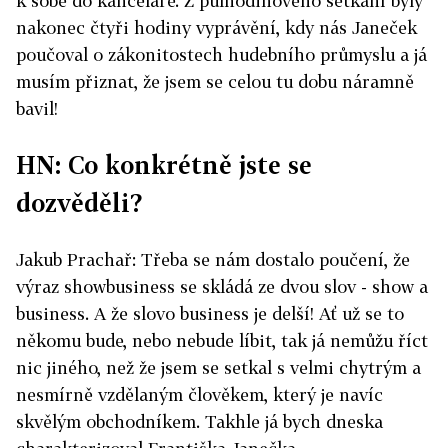
k sobě do kanceláře. Z půlhodinového setkání byly
nakonec čtyři hodiny vyprávění, kdy nás Janeček
poučoval o zákonitostech hudebního průmyslu a já
musím přiznat, že jsem se celou tu dobu náramně
bavil!
HN: Co konkrétně jste se
dozvěděli?
Jakub Prachař: Třeba se nám dostalo poučení, že
výraz showbusiness se skládá ze dvou slov - show a
business. A že slovo business je delší! Ať už se to
někomu bude, nebo nebude líbit, tak já nemůžu říct
nic jiného, než že jsem se setkal s velmi chytrým a
nesmírně vzdělaným člověkem, který je navíc
skvělým obchodníkem. Takhle já bych dneska