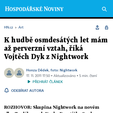
HN.cz
›
Art
K hudbě osmdesátých let mám
až perverzní vztah, říká
Vojtěch Dyk z Nightwork
Honza Dědek
foto: Nightwork
,
17. 11. 2011 17:50 ▪ Aktualizováno ▪ 5 min. čtení
PŘEHRÁT ČLÁNEK
ODEBÍRAT AUTORA
ROZHOVOR: Skupina Nightwork na novém