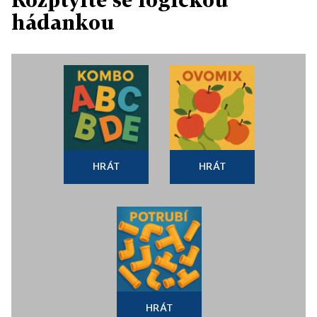
hádankou
HRÁT
HRÁT
HRÁT