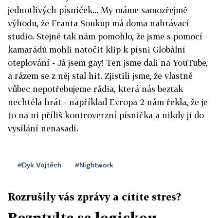
jednotlivých písniček... My máme samozřejmě
výhodu, že Franta Soukup má doma nahrávací
studio. Stejně tak nám pomohlo, že jsme s pomocí
kamarádů mohli natočit klip k písni Globální
oteplování - Já jsem gay! Ten jsme dali na YouTube,
a rázem se z něj stal hit. Zjistili jsme, že vlastně
vůbec nepotřebujeme rádia, která nás beztak
nechtěla hrát - například Evropa 2 nám řekla, že je
to na ni příliš kontroverzní písnička a nikdy ji do
vysílání nenasadí.
#Dyk Vojtěch
#Nightwork
Rozrušily vás zprávy a cítíte stres?
Rozptylte se logickou