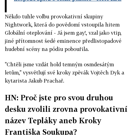
Někdo tuhle volbu provokativní skupiny
Nightwork, která do povědomí vstoupila hitem
Globální oteplování - Já jsem gay!, vzal jako vtip,
jiné přítomnost šedé eminence předlistopadové
hudební scény na pódiu pobouřila.
"Chtěli jsme vzdát hold temným osmdesátým
letům," vysvětlují své kroky zpěvák Vojtěch Dyk a
kytarista Jakub Prachař.
HN: Proč jste pro svou druhou
desku zvolili zrovna provokativní
název Tepláky aneb Kroky
Františka Soukupa?