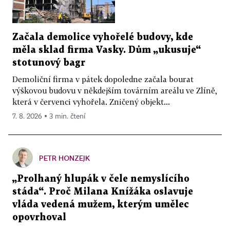
Začala demolice vyhořelé budovy, kde
měla sklad firma Vasky. Dům „ukusuje“
stotunový bagr
Demoliční firma v pátek dopoledne začala bourat
výškovou budovu v někdejším továrním areálu ve Zlíně,
která v červenci vyhořela. Zničený objekt...
7. 8. 2026 ▪ 3 min. čtení
PETR HONZEJK
„Prolhaný hlupák v čele nemyslícího
stáda“. Proč Milana Knížáka oslavuje
vláda vedená mužem, kterým umělec
opovrhoval