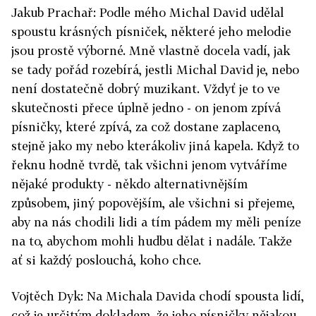
Jakub Prachař: Podle mého Michal David udělal
spoustu krásných písniček, některé jeho melodie
jsou prostě výborné. Mně vlastně docela vadí, jak
se tady pořád rozebírá, jestli Michal David je, nebo
není dostatečně dobrý muzikant. Vždyť je to ve
skutečnosti přece úplně jedno - on jenom zpívá
písničky, které zpívá, za což dostane zaplaceno,
stejně jako my nebo kterákoliv jiná kapela. Když to
řeknu hodně tvrdě, tak všichni jenom vytváříme
nějaké produkty - někdo alternativnějším
způsobem, jiný popovějším, ale všichni si přejeme,
aby na nás chodili lidi a tím pádem my měli peníze
na to, abychom mohli hudbu dělat i nadále. Takže
ať si každý poslouchá, koho chce.
Vojtěch Dyk: Na Michala Davida chodí spousta lidí,
což je určitým dokladem, že jeho písničky nějakou