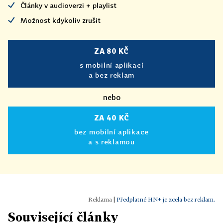
Články v audioverzi + playlist
Možnost kdykoliv zrušit
ZA 80 KČ
s mobilní aplikací
a bez reklam
nebo
ZA 40 KČ
bez mobilní aplikace
a s reklamou
|
Předplatné HN+ je zcela bez reklam.
Související články