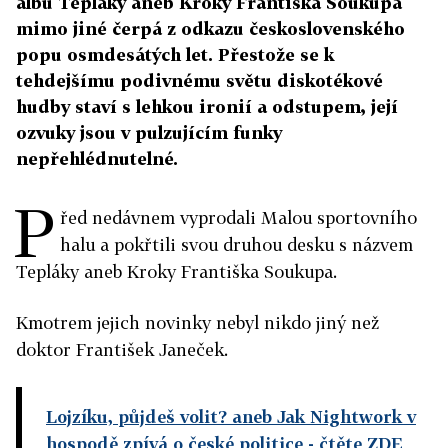
albu Tepláky aneb Kroky Františka Soukupa
mimo jiné čerpá z odkazu československého
popu osmdesátých let. Přestože se k
tehdejšímu podivnému světu diskotékové
hudby staví s lehkou ironií a odstupem, její
ozvuky jsou v pulzujícím funky
nepřehlédnutelné.
P
řed nedávnem vyprodali Malou sportovního
halu a pokřtili svou druhou desku s názvem
Tepláky aneb Kroky Františka Soukupa.
Kmotrem jejich novinky nebyl nikdo jiný než
doktor František Janeček.
Lojzíku, půjdeš volit? aneb Jak Nightwork v
hospodě zpívá o české politice
- čtěte ZDE