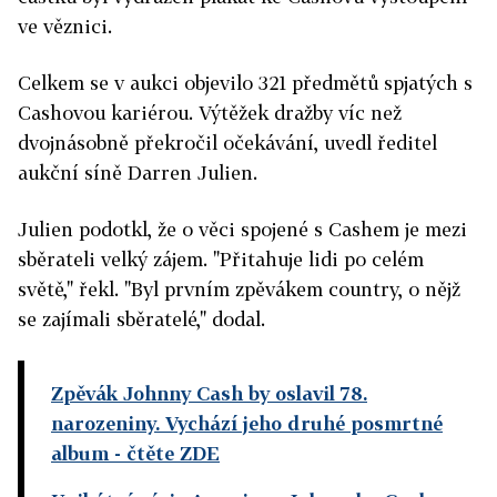
ve věznici.
Celkem se v aukci objevilo 321 předmětů spjatých s
Cashovou kariérou. Výtěžek dražby víc než
dvojnásobně překročil očekávání, uvedl ředitel
aukční síně Darren Julien.
Julien podotkl, že o věci spojené s Cashem je mezi
sběrateli velký zájem. "Přitahuje lidi po celém
světě," řekl. "Byl prvním zpěvákem country, o nějž
se zajímali sběratelé," dodal.
Zpěvák Johnny Cash by oslavil 78.
narozeniny. Vychází jeho druhé posmrtné
album
- čtěte ZDE