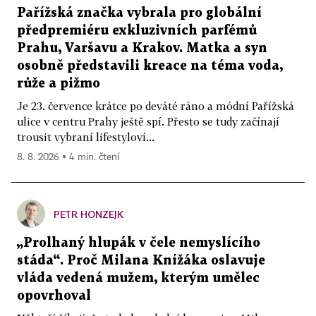
Pařížská značka vybrala pro globální
předpremiéru exkluzivních parfémů
Prahu, Varšavu a Krakov. Matka a syn
osobně představili kreace na téma voda,
růže a pižmo
Je 23. července krátce po deváté ráno a módní Pařížská
ulice v centru Prahy ještě spí. Přesto se tudy začínají
trousit vybraní lifestyloví...
8. 8. 2026 ▪ 4 min. čtení
PETR HONZEJK
„Prolhaný hlupák v čele nemyslícího
stáda“. Proč Milana Knížáka oslavuje
vláda vedená mužem, kterým umělec
opovrhoval