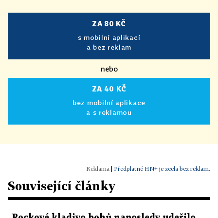
ZA 80 KČ
s mobilní aplikací
a bez reklam
nebo
ZA 40 KČ
bez mobilní aplikace
a s reklamou
|
Předplatné HN+ je zcela bez reklam.
Související články
Rockové kladivo bohů naposledy udeřilo