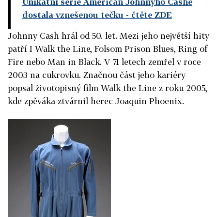
Unikátní série American Johnnyho Cashe
dostala vznešenou tečku
- čtěte ZDE
Johnny Cash hrál od 50. let. Mezi jeho největší hity
patří I Walk the Line, Folsom Prison Blues, Ring of
Fire nebo Man in Black. V 71 letech zemřel v roce
2003 na cukrovku. Značnou část jeho kariéry
popsal životopisný film Walk the Line z roku 2005,
kde zpěváka ztvárnil herec Joaquin Phoenix.