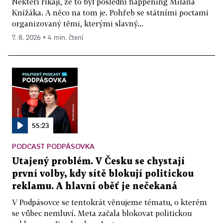
Někteří říkají, že to byl poslední happening Milana
Knížáka. A něco na tom je. Pohřeb se státními poctami
organizovaný těmi, kterými slavný...
7. 8. 2026 ▪ 4 min. čtení
55:23
PODCAST PODPÁSOVKA
Utajený problém. V Česku se chystají
první volby, kdy sítě blokují politickou
reklamu. A hlavní oběť je nečekaná
V Podpásovce se tentokrát věnujeme tématu, o kterém
se vůbec nemluví. Meta začala blokovat politickou