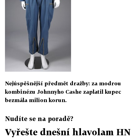
Nejúspěšnější předmět dražby: za modrou
kombinézu Johnnyho Cashe zaplatil kupec
bezmála milion korun.
Nudíte se na poradě?
Vyřešte dnešní hlavolam HN