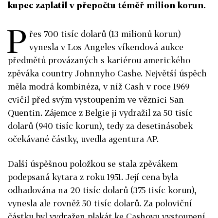
kupec zaplatil v přepočtu téměř milion korun.
P
řes 700 tisíc dolarů (13 milionů korun)
vynesla v Los Angeles víkendová aukce
předmětů provázaných s kariérou amerického
zpěváka country Johnnyho Cashe. Největší úspěch
měla modrá kombinéza, v níž Cash v roce 1969
cvičil před svým vystoupením ve věznici San
Quentin. Zájemce z Belgie ji vydražil za 50 tisíc
dolarů (940 tisíc korun), tedy za desetinásobek
očekávané částky, uvedla agentura AP.
Další úspěšnou položkou se stala zpěvákem
podepsaná kytara z roku 1951. Její cena byla
odhadována na 20 tisíc dolarů (375 tisíc korun),
vynesla ale rovněž 50 tisíc dolarů. Za poloviční
částku byl vydražen plakát ke Cashovu vystoupení