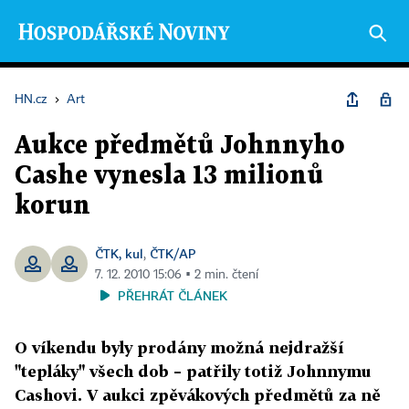
HN.cz
›
Art
Aukce předmětů Johnnyho
Cashe vynesla 13 milionů
korun
ČTK, kul
ČTK/AP
,
7. 12. 2010 15:06 ▪ 2 min. čtení
PŘEHRÁT ČLÁNEK
O víkendu byly prodány možná nejdražší
"tepláky" všech dob – patřily totiž Johnnymu
Cashovi. V aukci zpěvákových předmětů za ně