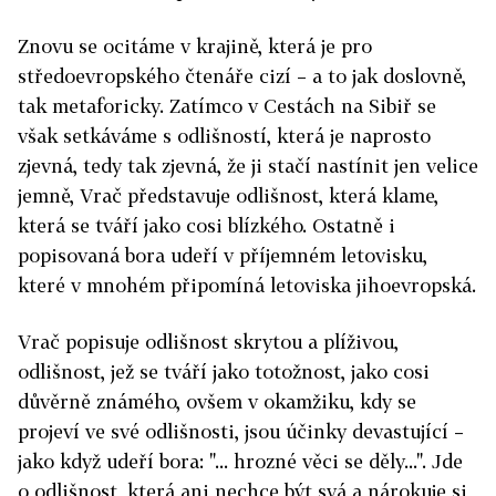
Znovu se ocitáme v krajině, která je pro
středoevropského čtenáře cizí – a to jak doslovně,
tak metaforicky. Zatímco v Cestách na Sibiř se
však setkáváme s odlišností, která je naprosto
zjevná, tedy tak zjevná, že ji stačí nastínit jen velice
jemně, Vrač představuje odlišnost, která klame,
která se tváří jako cosi blízkého. Ostatně i
popisovaná bora udeří v příjemném letovisku,
které v mnohém připomíná letoviska jihoevropská.
Vrač popisuje odlišnost skrytou a plíživou,
odlišnost, jež se tváří jako totožnost, jako cosi
důvěrně známého, ovšem v okamžiku, kdy se
projeví ve své odlišnosti, jsou účinky devastující –
jako když udeří bora: "... hrozné věci se děly...". Jde
o odlišnost, která ani nechce být svá a nárokuje si