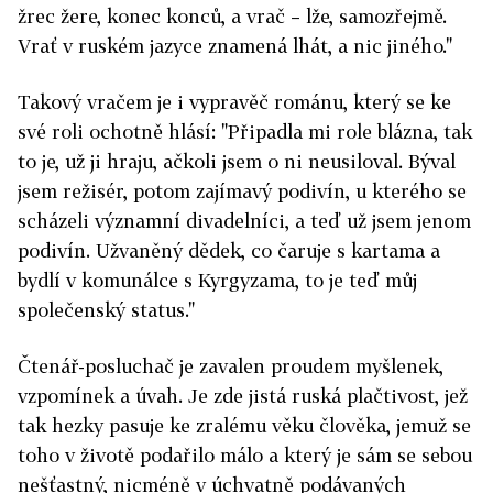
žrec žere, konec konců, a vrač – lže, samozřejmě.
Vrať v ruském jazyce znamená lhát, a nic jiného."
Takový vračem je i vypravěč románu, který se ke
své roli ochotně hlásí: "Připadla mi role blázna, tak
to je, už ji hraju, ačkoli jsem o ni neusiloval. Býval
jsem režisér, potom zajímavý podivín, u kterého se
scházeli významní divadelníci, a teď už jsem jenom
podivín. Užvaněný dědek, co čaruje s kartama a
bydlí v komunálce s Kyrgyzama, to je teď můj
společenský status."
Čtenář-posluchač je zavalen proudem myšlenek,
vzpomínek a úvah. Je zde jistá ruská plačtivost, jež
tak hezky pasuje ke zralému věku člověka, jemuž se
toho v životě podařilo málo a který je sám se sebou
nešťastný, nicméně v úchvatně podávaných