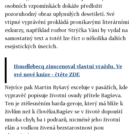
osobních vzpomínkách dokáže předložit
pozoruhodný obraz uplynulých desetiletí. Své
vtipné vyprávění prokládá pronikavými literárními
exkurzy, například rozbor Strýčka Váni by vydal na
samostatný text a totéž lze říct o několika dalších
esejistických úsecích.
Houellebecq zinscenoval vlastní vraždu. Ve
své nové knize
- čtěte ZDE
Nejvíce pak Martin Ryšavý exceluje v pasážích, kde
vypravěč popisuje životní osudy přítele Bagševa.
Ten je ztělesněním barda-geroje, který má blíže k
živlům než k člověku.Bagšev se v životě dopouští
mnoha chyb, ba i podrazů, nicméně jeho životní
elán a vodkou živená bezstarostnost jsou