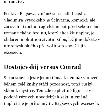
uhrančivé.
Postava Bagševa, v němž se zrcadlí i cosi z
Vladimira Vysockého, je úchvatná, komická, ale
zároveň i trochu tragická, neboť před sebou máme
romantického hrdinu, který chce žít naplno, je
obdařen mohutnou životní silou, leč ji nedokáže v
nic smysluplného přetvořit a rozpouští ji v
excesech.
Dostojevskij versus Conrad
S tím souvisí ještě jedno téma, k němuž vypravěč
během celé knihy stáčí pozornost, totiž ruský
sklon k mystice. Ten zde explicitně figuruje v
podobě různých novodobých sekt, nicméně
implicitně je přítomný i v Bagševových excesech.