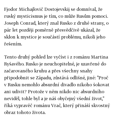
Fjodor Michajlovič Dostojevskij se domníval, že
ruský mysticismus je tím, co může Rusům pomoci.
Joseph Conrad, který znal Rusko z druhé strany, o
pár let později poměrně přesvědčivě ukázal, že
sklon k mystice je součástí problému, nikoli jeho
řešením.
Tento druhý pohled lze vyčíst i z románu Martina
Ryšavého. Rusko je neuchopitelné, je uzavřené do
začarovaného kruhu a přes všechny snahy
připodobnit se Západu, zůstává odlišné, jiné: "Proč
v Rusku nemohlo absurdní divadlo nikoho šokovat
ani udivit? Protože v něm nikdo nic absurdního
neviděl, tohle byl a je náš obyčejný všední život,"
říká vypravěč románu Vrač, který přináší skvostný
obraz tohoto života.