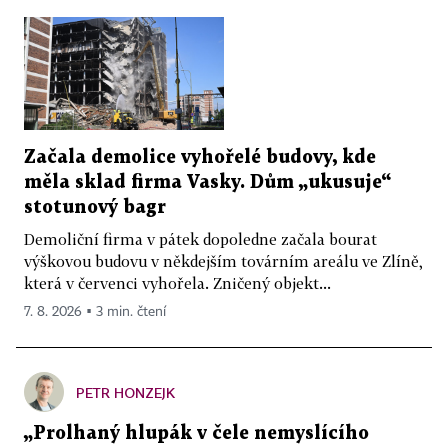
Začala demolice vyhořelé budovy, kde
měla sklad firma Vasky. Dům „ukusuje“
stotunový bagr
Demoliční firma v pátek dopoledne začala bourat
výškovou budovu v někdejším továrním areálu ve Zlíně,
která v červenci vyhořela. Zničený objekt...
7. 8. 2026 ▪ 3 min. čtení
PETR HONZEJK
„Prolhaný hlupák v čele nemyslícího