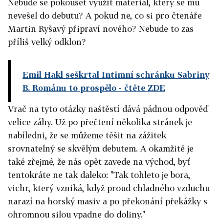
Nebude se pokoušet využít materiál, který se mu
nevešel do debutu? A pokud ne, co si pro čtenáře
Martin Ryšavý připraví nového? Nebude to zas
příliš velký odklon?
Emil Hakl seškrtal Intimní schránku Sabriny
B. Románu to prospělo
- čtěte ZDE
Vrač na tyto otázky naštěstí dává pádnou odpověď
velice záhy. Už po přečtení několika stránek je
nabíledni, že se můžeme těšit na zážitek
srovnatelný se skvělým debutem. A okamžitě je
také zřejmé, že nás opět zavede na východ, byť
tentokráte ne tak daleko: "Tak tohleto je bora,
vichr, který vzniká, když proud chladného vzduchu
narazí na horský masiv a po překonání překážky s
ohromnou silou vpadne do doliny."