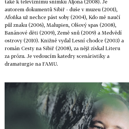
také k televiznímu snímku Aljona (2008). Je
autorem dokumentů Sibiř - duše v muzeu (2001),
Afoňka už nechce pást soby (2004), Kdo mě naučí
půl znaku (2006), Malupien, Olšový spas (2008),
Banánové děti (2009), Země snů (2009) a Medvědí
ostrovy (2010). Knižně vydal Lesní chodce (2003) a
román Cesty na Sibiř (2008), za nějž získal Literu
za prózu. Je vedoucím katedry scenáristiky a
dramaturgie na FAMU.