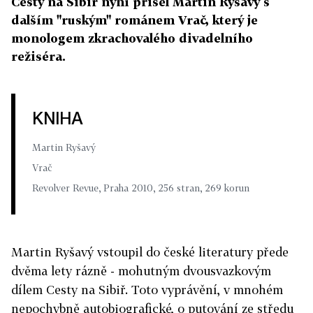
Cesty na Sibiř nyní přišel Martin Ryšavý s
dalším "ruským" románem Vrač, který je
monologem zkrachovalého divadelního
režiséra.
KNIHA
Martin Ryšavý
Vrač
Revolver Revue, Praha 2010, 256 stran, 269 korun
Martin Ryšavý vstoupil do české literatury přede
dvěma lety rázně - mohutným dvousvazkovým
dílem Cesty na Sibiř. Toto vyprávění, v mnohém
nepochybně autobiografické, o putování ze středu