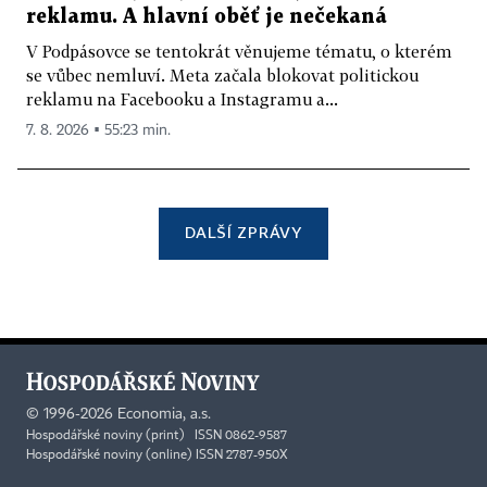
reklamu. A hlavní oběť je nečekaná
V Podpásovce se tentokrát věnujeme tématu, o kterém
se vůbec nemluví. Meta začala blokovat politickou
reklamu na Facebooku a Instagramu a...
7. 8. 2026 ▪ 55:23 min.
DALŠÍ ZPRÁVY
©
1996-2026
Economia, a.s.
Hospodářské noviny (print) ISSN 0862-9587
Hospodářské noviny (online) ISSN 2787-950X