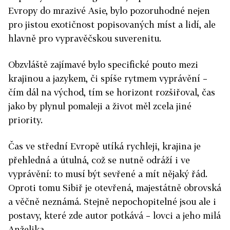
Evropy do mrazivé Asie, bylo pozoruhodné nejen
pro jistou exotičnost popisovaných míst a lidí, ale
hlavně pro vypravěčskou suverenitu.
Obzvláště zajímavé bylo specifické pouto mezi
krajinou a jazykem, či spíše rytmem vyprávění –
čím dál na východ, tím se horizont rozšiřoval, čas
jako by plynul pomaleji a život měl zcela jiné
priority.
Čas ve střední Evropě utíká rychleji, krajina je
přehledná a útulná, což se nutně odráží i ve
vyprávění: to musí být sevřené a mít nějaký řád.
Oproti tomu Sibiř je otevřená, majestátně obrovská
a věčně neznámá. Stejně nepochopitelné jsou ale i
postavy, které zde autor potkává – lovci a jeho milá
Anželika.