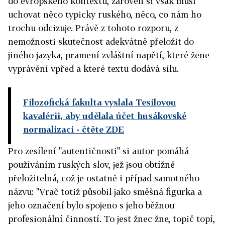
do evropského kontextu, zároveň si však musí
uchovat něco typicky ruského, něco, co nám ho
trochu odcizuje. Právě z tohoto rozporu, z
nemožnosti skutečnost adekvátně přeložit do
jiného jazyka, pramení zvláštní napětí, které žene
vyprávění vpřed a které textu dodává sílu.
Filozofická fakulta vyslala Tesilovou
kavalérii, aby udělala účet husákovské
normalizaci
- čtěte ZDE
Pro zesílení "autentičnosti" si autor pomáhá
používáním ruských slov, jež jsou obtížně
přeložitelná, což je ostatně i případ samotného
názvu: "Vrač totiž působil jako směšná figurka a
jeho označení bylo spojeno s jeho běžnou
profesionální činností. To jest žnec žne, topič topí,