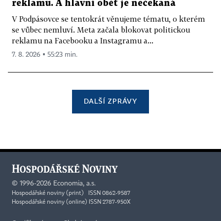
reklamu. A hlavní oběť je nečekaná
V Podpásovce se tentokrát věnujeme tématu, o kterém
se vůbec nemluví. Meta začala blokovat politickou
reklamu na Facebooku a Instagramu a...
7. 8. 2026 ▪ 55:23 min.
DALŠÍ ZPRÁVY
©
1996-2026
Economia, a.s.
Hospodářské noviny (print) ISSN 0862-9587
Hospodářské noviny (online) ISSN 2787-950X