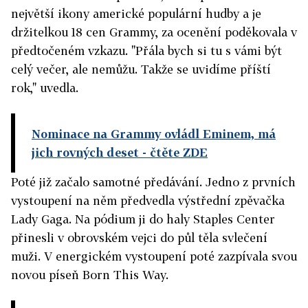
největší ikony americké populární hudby a je
držitelkou 18 cen Grammy, za ocenění poděkovala v
předtočeném vzkazu. "Přála bych si tu s vámi být
celý večer, ale nemůžu. Takže se uvidíme příští
rok," uvedla.
Nominace na Grammy ovládl Eminem, má
jich rovných deset
- čtěte ZDE
Poté již začalo samotné předávání. Jedno z prvních
vystoupení na něm předvedla výstřední zpěvačka
Lady Gaga. Na pódium ji do haly Staples Center
přinesli v obrovském vejci do půl těla svlečení
muži. V energickém vystoupení poté zazpívala svou
novou píseň Born This Way.