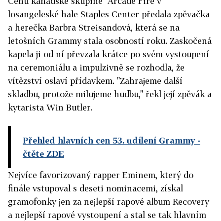
Cenu kanadské skupině Arcade Fire v
losangeleské hale Staples Center předala zpěvačka
a herečka Barbra Streisandová, která se na
letošních Grammy stala osobností roku. Zaskočená
kapela ji od ní převzala krátce po svém vystoupení
na ceremoniálu a impulzivně se rozhodla, že
vítězství oslaví přídavkem. "Zahrajeme další
skladbu, protože milujeme hudbu," řekl její zpěvák a
kytarista Win Butler.
Přehled hlavních cen 53. udílení Grammy
-
čtěte ZDE
Nejvíce favorizovaný rapper Eminem, který do
finále vstupoval s deseti nominacemi, získal
gramofonky jen za nejlepší rapové album Recovery
a nejlepší rapové vystoupení a stal se tak hlavním