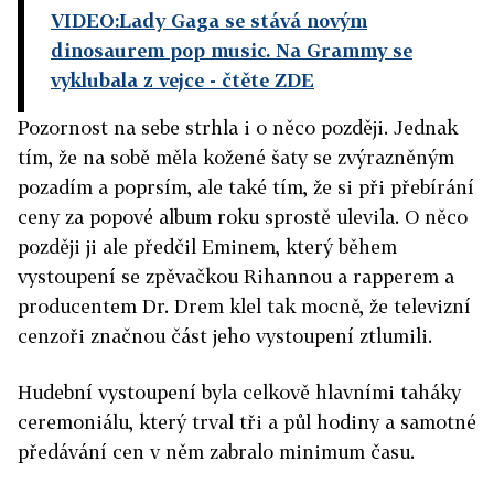
VIDEO:Lady Gaga se stává novým
dinosaurem pop music. Na Grammy se
vyklubala z vejce
- čtěte ZDE
Pozornost na sebe strhla i o něco později. Jednak
tím, že na sobě měla kožené šaty se zvýrazněným
pozadím a poprsím, ale také tím, že si při přebírání
ceny za popové album roku sprostě ulevila. O něco
později ji ale předčil Eminem, který během
vystoupení se zpěvačkou Rihannou a rapperem a
producentem Dr. Drem klel tak mocně, že televizní
cenzoři značnou část jeho vystoupení ztlumili.
Hudební vystoupení byla celkově hlavními taháky
ceremoniálu, který trval tři a půl hodiny a samotné
předávání cen v něm zabralo minimum času.