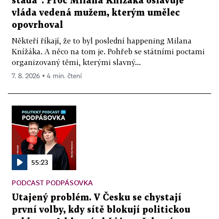
stáda“. Proč Milana Knížáka oslavuje
vláda vedená mužem, kterým umělec
opovrhoval
Někteří říkají, že to byl poslední happening Milana
Knížáka. A něco na tom je. Pohřeb se státními poctami
organizovaný těmi, kterými slavný...
7. 8. 2026 ▪ 4 min. čtení
55:23
PODCAST PODPÁSOVKA
Utajený problém. V Česku se chystají
první volby, kdy sítě blokují politickou