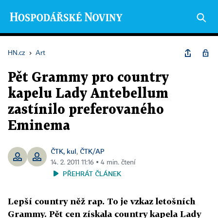
HN.cz
›
Art
Pět Grammy pro country
kapelu Lady Antebellum
zastínilo preferovaného
Eminema
ČTK, kul
ČTK/AP
,
14. 2. 2011 11:16 ▪ 4 min. čtení
PŘEHRÁT ČLÁNEK
Lepší country něž rap. To je vzkaz letošních
Grammy. Pět cen získala country kapela Lady