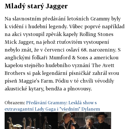
Mladý starý Jagger
Na slavnostním předávání letošních Grammy byly
k vidění i hudební legendy. Vůbec poprvé například
na akci vystoupil zpěvák kapely Rolling Stones
Mick Jagger, na jehož rtuťovitém vystoupení
nebylo znát, že v červenci oslaví 68. narozeniny. S
anglickými folkaři Mumford & Sons a americkou
kapelou stejného hudebního vyznání The Avett
Brothers si pak legendární písničkář zahrál svou
píseň Maggie's Farm. Pódiu v té chvíli vévodily
akustické kytary, bendža a plnovousy.
Obrazem:
Předávání Grammy: Lesklá show s
extravagantní Lady Gaga i "všedním" Dylanem