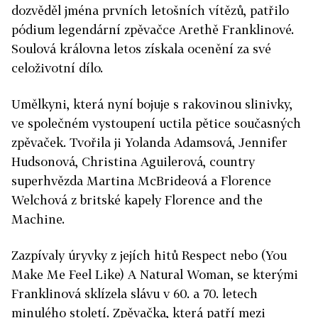
dozvěděl jména prvních letošních vítězů, patřilo
pódium legendární zpěvačce Arethě Franklinové.
Soulová královna letos získala ocenění za své
celoživotní dílo.
Umělkyni, která nyní bojuje s rakovinou slinivky,
ve společném vystoupení uctila pětice současných
zpěvaček. Tvořila ji Yolanda Adamsová, Jennifer
Hudsonová, Christina Aguilerová, country
superhvězda Martina McBrideová a Florence
Welchová z britské kapely Florence and the
Machine.
Zazpívaly úryvky z jejích hitů Respect nebo (You
Make Me Feel Like) A Natural Woman, se kterými
Franklinová sklízela slávu v 60. a 70. letech
minulého století. Zpěvačka, která patří mezi