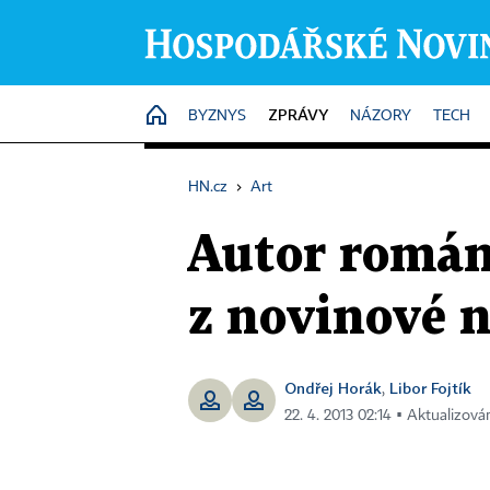
ZPRÁVY
HOME
BYZNYS
NÁZORY
TECH
HN.cz
›
Art
Autor román
z novinové 
Ondřej Horák
Libor Fojtík
,
22. 4. 2013 02:14 ▪ Aktualizová