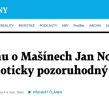
REALITY
INVESTICE
PODCASTY
HRY
PročNe
ARCHIV
D
u o Mašínech Jan No
noticky pozoruhodný
PŘEHRÁT ČLÁNEK
no ▪ 4 min. čtení