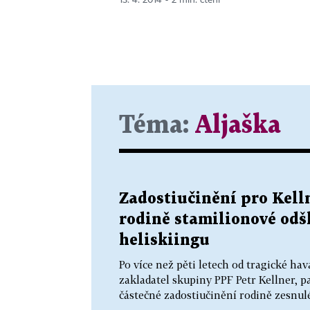
13. 4. 2014 ▪ 2 min. čtení
Téma:
Aljaška
Zadostiučinění pro Kelln
rodině stamilionové odš
heliskiingu
Po více než pěti letech od tragické hav
zakladatel skupiny PPF Petr Kellner, p
částečné zadostiučinění rodině zesnul