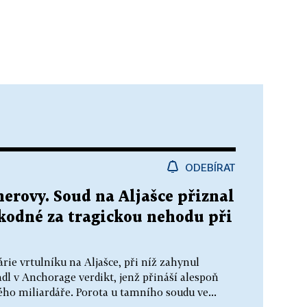
ODEBÍRAT
erovy. Soud na Aljašce přiznal
kodné za tragickou nehodu při
árie vrtulníku na Aljašce, při níž zahynul
adl v Anchorage verdikt, jenž přináší alespoň
ého miliardáře. Porota u tamního soudu ve...