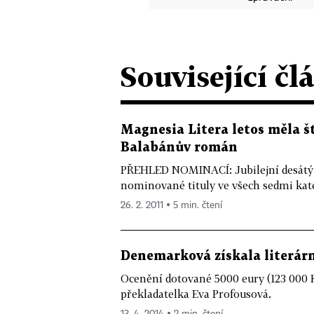
Související čl
Magnesia Litera letos měla št
Balabánův román
PŘEHLED NOMINACÍ: Jubilejní desátý 
nominované tituly ve všech sedmi kateg
26. 2. 2011 ▪ 5 min. čtení
Denemarková získala literárn
Ocenění dotované 5000 eury (123 000 
překladatelka Eva Profousová.