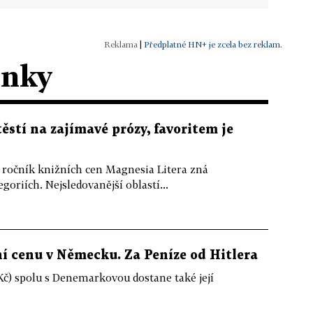
|
Předplatné HN+ je zcela bez reklam.
ánky
ěstí na zajímavé prózy, favoritem je
ročník knižních cen Magnesia Litera zná
oriích. Nejsledovanější oblastí...
í cenu v Německu. Za Peníze od Hitlera
Kč) spolu s Denemarkovou dostane také její