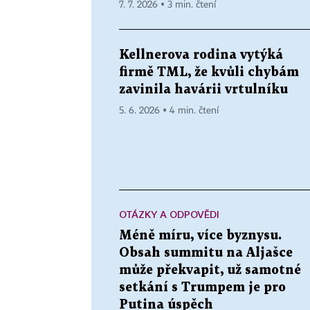
7. 7. 2026 ▪ 3 min. čtení
Kellnerova rodina vytýká
firmě TML, že kvůli chybám
zavinila havárii vrtulníku
5. 6. 2026 ▪ 4 min. čtení
OTÁZKY A ODPOVĚDI
Méně míru, více byznysu.
Obsah summitu na Aljašce
může překvapit, už samotné
setkání s Trumpem je pro
Putina úspěch