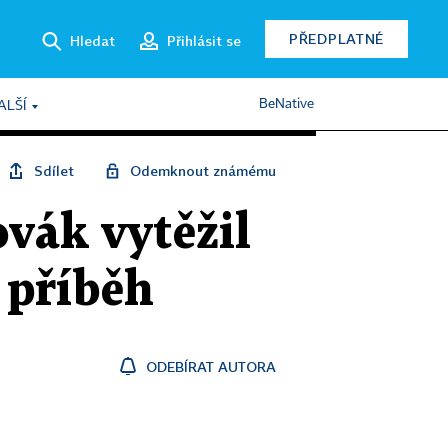
PŘEDPLATNÉ
Hledat
Přihlásit se
BeNative
ALŠÍ
Sdílet
Odemknout známému
vák vytěžil
 příběh
ODEBÍRAT AUTORA