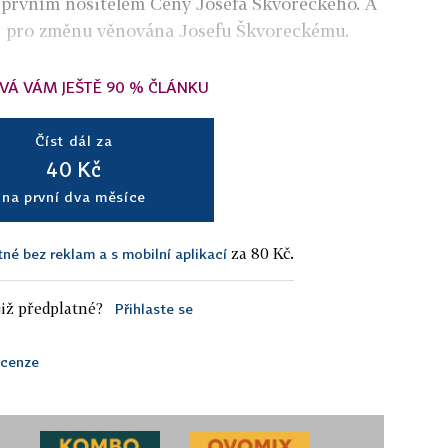
 prvním nositelem Ceny Josefa Škvoreckého. A
je pro změnu věnována Josefu Škvoreckému.
VÁ VÁM JEŠTĚ 90 % ČLÁNKU
Číst dál za
40 Kč
na první dva měsíce
za 80 Kč.
tné bez reklam a s mobilní aplikací
iž předplatné?
Přihlaste se
ecenze