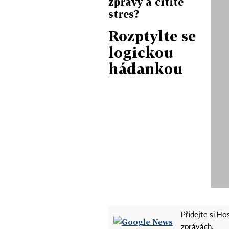
zprávy a cítíte
stres?
Rozptylte se
logickou
hádankou
Přidejte si H
zprávách.