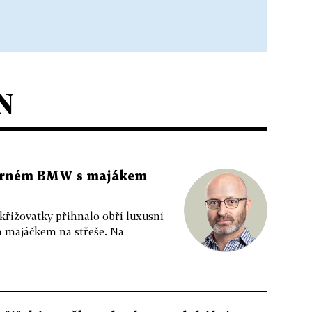
N
 černém BMW s majákem
 křižovatky přihnalo obří luxusní
m majáčkem na střeše. Na