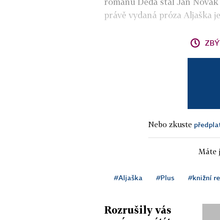
románu Děda stal Jan Novák
právě vydaná próza Aljaška 
ZBÝ
Nebo zkuste
předpla
Máte j
#Aljaška
#Plus
#knižní r
Rozrušily vás