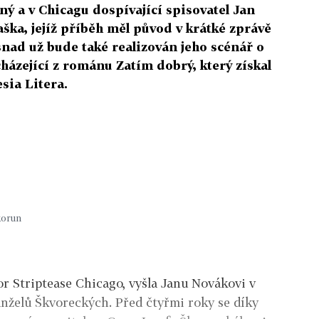
ý a v Chicagu dospívající spisovatel Jan
aška, jejíž příběh měl původ v krátké zprávě
snad už bude také realizován jeho scénář o
házející z románu Zatím dobrý, který získal
sia Litera.
korun
r Striptease Chicago, vyšla Janu Novákovi v
anželů Škvoreckých. Před čtyřmi roky se díky