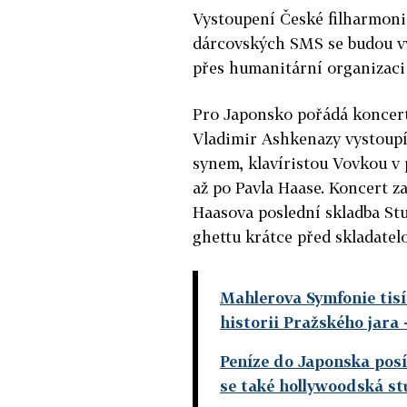
Vystoupení České filharmoni
dárcovských SMS se budou vy
přes humanitární organizac
Pro Japonsko pořádá koncert
Vladimir Ashkenazy vystoupí
synem, klavíristou Vovkou 
až po Pavla Haase. Koncert z
Haasova poslední skladba Stu
ghettu krátce před skladate
Mahlerova Symfonie tisíc
historii Pražského jara
Peníze do Japonska posí
se také hollywoodská st