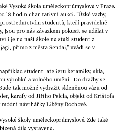
aké Vysoká škola uměleckoprůmyslová v Praze.
d 18 hodin charitativní aukci. "Úzké vazby,
rostřednictvím studentů, kteří pravidelně
, jsou pro nás závazkem pokusit se udělat v
íli je na naší škole na stáži student z
jagi, přímo z města Sendai," uvádí se v
apříklad studenti ateliéru keramiky, skla,
gnu výrobků a volného umění. Do dražby se
. Bude tak možné vydražit skleněnou vázu od
ler, karafy od Jiřího Pelcla, objekt od Krištofa
ny módní návrhářky Liběny Rochové.
 Vysoké školy uměleckoprůmyslové. Zde také
bízená díla vystavena.