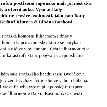
trofou postižené Japonsko mají přinést dva
y a úterní aukce Vysoké školy
bídne i práce osobností, jako jsou Rony
l, Krištof Kintera či Liběna Rochová.
a Pražská komorní filharmonie dnes v
í koncerty pro Japonsko, které se potýká s
ení a ničivé vlny cunami. Čeští filharmonici v
dní katastrofa stala, pobývali v Japonsku na
lském sále Pražského hradu zazní Dvořákova
je v zemi vycházejícího slunce velmi oblíbená.
 Maxe Brucha vystoupí japonský interpret,
nské filharmonie Daišin Kašimoto. Orchestr