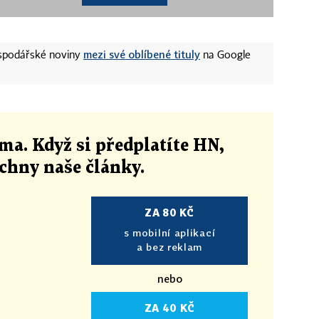
mezi své oblíbené tituly
ospodářské noviny
na Google
ma. Když si předplatíte HN,
echny naše články
.
ZA 80 KČ
s mobilní aplikací
a bez reklam
nebo
ZA 40 KČ