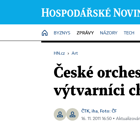
ZPRÁVY
HOME
BYZNYS
NÁZORY
TECH
HN.cz
›
Art
České orches
výtvarníci c
ČTK, iha
Foto: ČF
,
16. 11. 2011 16:50 ▪ Aktualizová