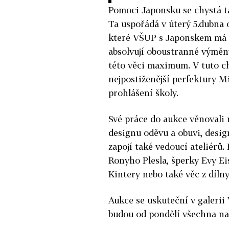
Pomoci Japonsku se chystá t
Ta uspořádá v úterý 5.dubna o
které VŠUP s Japonskem má p
absolvují oboustranné výměny
této věci maximum. V tuto chv
nejpostiženější perfektury Mi
prohlášení školy.
Své práce do aukce věnovali n
designu oděvu a obuvi, desi
zapojí také vedoucí ateliérů
Ronyho Plesla, šperky Evy Eis
Kintery nebo také věc z díl
Aukce se uskuteční v galerii
budou od pondělí všechna na