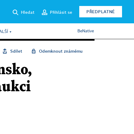
PŘEDPLATNÉ
Hledat
Přihlásit se
BeNative
ALŠÍ
Sdílet
Odemknout známému
nsko,
aukci