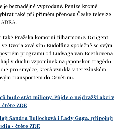
e je beznadějně vyprodané. Peníze kromě
bírat také při přímém přenosu České televize
i ADRA.
 také Pražská komorní filharmonie. Dirigent
 ve Dvořákově síni Rudolfina společně se svým
v pestrém programu od Ludwiga van Beethovena
ahájí v duchu vzpomínek na japonskou tragédii
die pro smyčce, která vznikla v terezínském
lovým transportem do Osvětimi.
ů bude stát miliony. Půjde o nejdražší akci v
- čtěte ZDE
lají Sandra Bullocková i Lady Gaga, připojují
udia
- čtěte ZDE