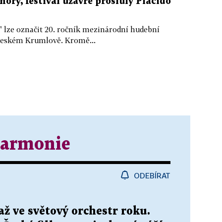
ory, festival uzavře proslulý Plácido
" lze označit 20. ročník mezinárodní hudební
v Českém Krumlově. Kromě...
harmonie
ODEBÍRAT
až ve světový orchestr roku.