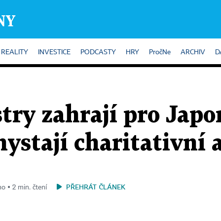
REALITY
INVESTICE
PODCASTY
HRY
PročNe
ARCHIV
D
try zahrají pro Japo
hystají charitativní 
PŘEHRÁT ČLÁNEK
no ▪ 2 min. čtení