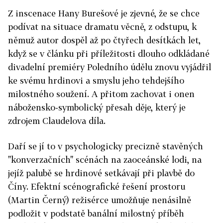
Z inscenace Hany Burešové je zjevné, že se chce
podívat na situace dramatu věcně, z odstupu, k
němuž autor dospěl až po čtyřech desítkách let,
když se v článku při příležitosti dlouho odkládané
divadelní premiéry Poledního údělu znovu vyjádřil
ke svému hrdinovi a smyslu jeho tehdejšího
milostného soužení. A přitom zachovat i onen
nábožensko-symbolický přesah děje, který je
zdrojem Claudelova díla.
Daří se jí to v psychologicky precizně stavěných
"konverzačních" scénách na zaoceánské lodi, na
jejíž palubě se hrdinové setkávají při plavbě do
Číny. Efektní scénografické řešení prostoru
(Martin Černý) režisérce umožňuje nenásilně
podložit v podstatě banální milostný příběh