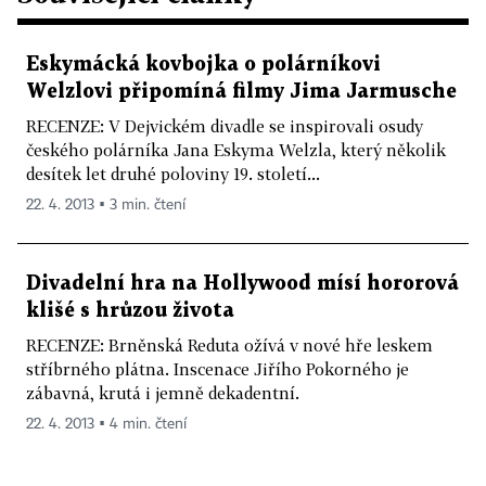
Eskymácká kovbojka o polárníkovi
Welzlovi připomíná filmy Jima Jarmusche
RECENZE: V Dejvickém divadle se inspirovali osudy
českého polárníka Jana Eskyma Welzla, který několik
desítek let druhé poloviny 19. století...
22. 4. 2013 ▪ 3 min. čtení
Divadelní hra na Hollywood mísí hororová
klišé s hrůzou života
RECENZE: Brněnská Reduta ožívá v nové hře leskem
stříbrného plátna. Inscenace Jiřího Pokorného je
zábavná, krutá i jemně dekadentní.
22. 4. 2013 ▪ 4 min. čtení