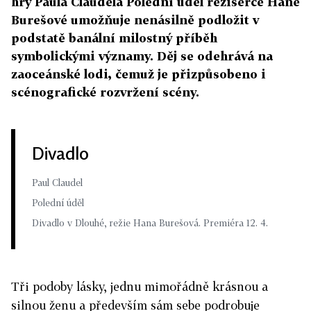
hry Paula Claudela Polední úděl režisérce Haně
Burešové umožňuje nenásilně podložit v
podstatě banální milostný příběh
symbolickými významy. Děj se odehrává na
zaoceánské lodi, čemuž je přizpůsobeno i
scénografické rozvržení scény.
Divadlo
Paul Claudel
Polední úděl
Divadlo v Dlouhé, režie Hana Burešová. Premiéra 12. 4.
Tři podoby lásky, jednu mimořádně krásnou a
silnou ženu a především sám sebe podrobuje