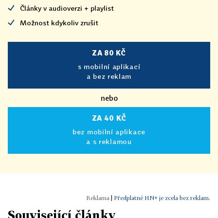
Články v audioverzi + playlist
Možnost kdykoliv zrušit
ZA 80 KČ
s mobilní aplikací
a bez reklam
nebo
ZA 40 KČ
bez mobilní aplikace
a s reklamou
|
Předplatné HN+ je zcela bez reklam.
Související články