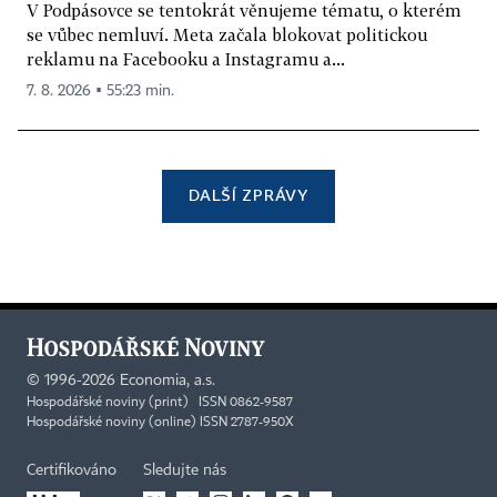
V Podpásovce se tentokrát věnujeme tématu, o kterém
se vůbec nemluví. Meta začala blokovat politickou
reklamu na Facebooku a Instagramu a...
7. 8. 2026 ▪ 55:23 min.
DALŠÍ ZPRÁVY
©
1996-2026
Economia, a.s.
Hospodářské noviny (print) ISSN 0862-9587
Hospodářské noviny (online) ISSN 2787-950X
Certifikováno
Sledujte nás