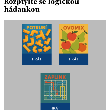
Rozptylte se logickou
hádankou
HRÁT
HRÁT
HRÁT