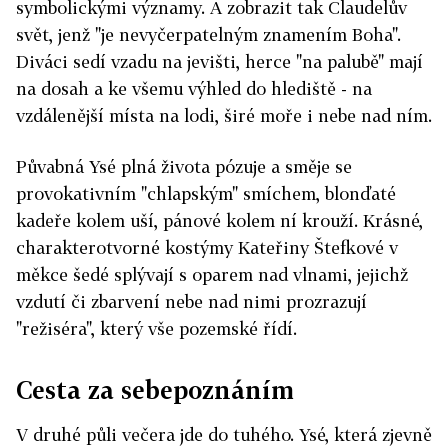
symbolickými významy. A zobrazit tak Claudelův
svět, jenž "je nevyčerpatelným znamením Boha".
Diváci sedí vzadu na jevišti, herce "na palubě" mají
na dosah a ke všemu výhled do hlediště - na
vzdálenější místa na lodi, širé moře i nebe nad ním.
Půvabná Ysé plná života pózuje a směje se
provokativním "chlapským" smíchem, blonďaté
kadeře kolem uší, pánové kolem ní krouží. Krásné,
charakterotvorné kostýmy Kateřiny Štefkové v
měkce šedé splývají s oparem nad vlnami, jejichž
vzdutí či zbarvení nebe nad nimi prozrazují
"režiséra", který vše pozemské řídí.
Cesta za sebepoznáním
V druhé půli večera jde do tuhého. Ysé, která zjevně