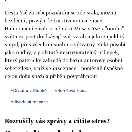
Cesta Ysé za sebepoznáním se zde stala, možná
bezděčně, pravým leitmotivem inscenace.
Halucinační závěr, v němž si Mesa s Ysé z "onoho"
světa ex post doříkávají svůj vztah a jeho zapeklitý
smysl, přes všechnu snahu o výtvarný efekt působí
jako nudný, v podstatě nesrozumitelný přílepek,
který pateticky zabředá do bažin autorovy osobní
sebereflexe, z níž se inscenace - poměrně úspěšně -
celou dobu snažila příběh povytáhnout.
#Divadlo v Dlouhé
#Burešová Hana
#divadelní recenze
Rozrušily vás zprávy a cítíte stres?