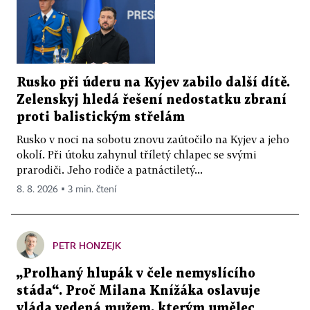
Rusko při úderu na Kyjev zabilo další dítě.
Zelenskyj hledá řešení nedostatku zbraní
proti balistickým střelám
Rusko v noci na sobotu znovu zaútočilo na Kyjev a jeho
okolí. Při útoku zahynul tříletý chlapec se svými
prarodiči. Jeho rodiče a patnáctiletý...
8. 8. 2026 ▪ 3 min. čtení
PETR HONZEJK
„Prolhaný hlupák v čele nemyslícího
stáda“. Proč Milana Knížáka oslavuje
vláda vedená mužem, kterým umělec