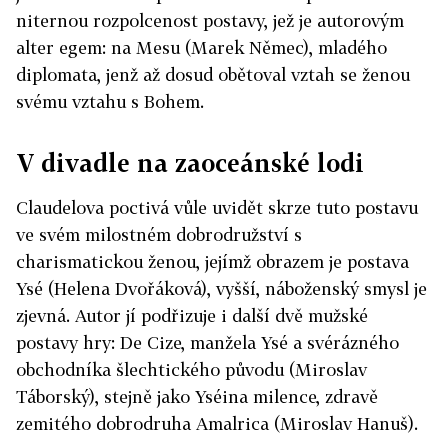
niternou rozpolcenost postavy, jež je autorovým
alter egem: na Mesu (Marek Němec), mladého
diplomata, jenž až dosud obětoval vztah se ženou
svému vztahu s Bohem.
V divadle na zaoceánské lodi
Claudelova poctivá vůle uvidět skrze tuto postavu
ve svém milostném dobrodružství s
charismatickou ženou, jejímž obrazem je postava
Ysé (Helena Dvořáková), vyšší, náboženský smysl je
zjevná. Autor jí podřizuje i další dvě mužské
postavy hry: De Cize, manžela Ysé a svérázného
obchodníka šlechtického původu (Miroslav
Táborský), stejně jako Yséina milence, zdravě
zemitého dobrodruha Amalrica (Miroslav Hanuš).