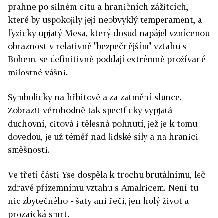
prahne po silném citu a hraničních zážitcích,
které by uspokojily její neobvyklý temperament, a
fyzicky upjatý Mesa, který dosud napájel vznícenou
obraznost v relativně "bezpečnějším" vztahu s
Bohem, se definitivně poddají extrémně prožívané
milostné vášni.
Symbolicky na hřbitově a za zatmění slunce.
Zobrazit věrohodně tak specificky vypjatá
duchovní, citová i tělesná pohnutí, jež je k tomu
dovedou, je už téměř nad lidské síly a na hranici
směšnosti.
Ve třetí části Ysé dospěla k trochu brutálnímu, leč
zdravě přízemnímu vztahu s Amalricem. Není tu
nic zbytečného - šaty ani řeči, jen holý život a
prozaická smrt.