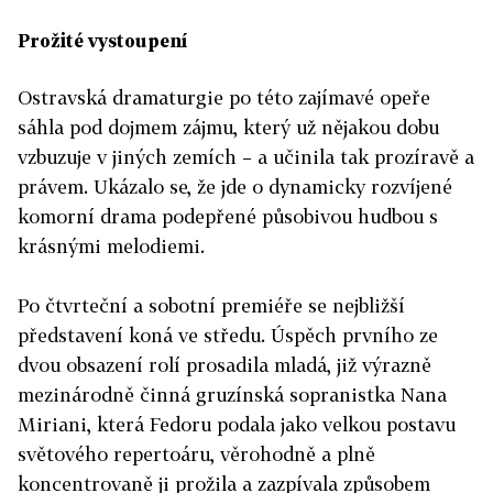
Prožité vystoupení
Ostravská dramaturgie po této zajímavé opeře
sáhla pod dojmem zájmu, který už nějakou dobu
vzbuzuje v jiných zemích – a učinila tak prozíravě a
právem. Ukázalo se, že jde o dynamicky rozvíjené
komorní drama podepřené působivou hudbou s
krásnými melodiemi.
Po čtvrteční a sobotní premiéře se nejbližší
představení koná ve středu. Úspěch prvního ze
dvou obsazení rolí prosadila mladá, již výrazně
mezinárodně činná gruzínská sopranistka Nana
Miriani, která Fedoru podala jako velkou postavu
světového repertoáru, věrohodně a plně
koncentrovaně ji prožila a zazpívala způsobem