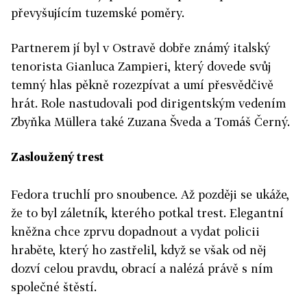
převyšujícím tuzemské poměry.
Partnerem jí byl v Ostravě dobře známý italský
tenorista Gianluca Zampieri, který dovede svůj
temný hlas pěkně rozezpívat a umí přesvědčivě
hrát. Role nastudovali pod dirigentským vedením
Zbyňka Müllera také Zuzana Šveda a Tomáš Černý.
Zasloužený trest
Fedora truchlí pro snoubence. Až později se ukáže,
že to byl záletník, kterého potkal trest. Elegantní
kněžna chce zprvu dopadnout a vydat policii
hraběte, který ho zastřelil, když se však od něj
dozví celou pravdu, obrací a nalézá právě s ním
společné štěstí.