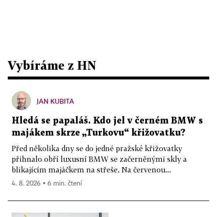
Vybíráme z HN
JAN KUBITA
Hledá se papaláš. Kdo jel v černém BMW s
majákem skrze „Turkovu“ křižovatku?
Před několika dny se do jedné pražské křižovatky
přihnalo obří luxusní BMW se začerněnými skly a
blikajícím majáčkem na střeše. Na červenou...
4. 8. 2026 ▪ 6 min. čtení