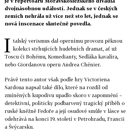
je v repertoáru Moravskoslezského divadla
dvojnásobnou událostí. Jednak se v českých
zemích nehrála už více než sto let, jednak se
nová inscenace skutečně povedla.
I
talský verismus dal opernímu provozu pěknou
kolekci strhujících hudebních dramat, ať už
Toscu či Bohému, Komedianty, Sedláka kavalíra,
nebo Giordanovu operu Andrea Chénier.
Právě tento autor však podle hry Victoriena
Sardoua napsal také dílo, které na rozdíl od
zmíněných kupodivu upadlo skoro v zapomnění –
detektivní, politicky podbarvený tragický příběh o
ruské kněžně Fedoře a její osudové smůle v lásce se
odehrává na konci 19. století v Petrohradu, Francii
a Švýcarsku.