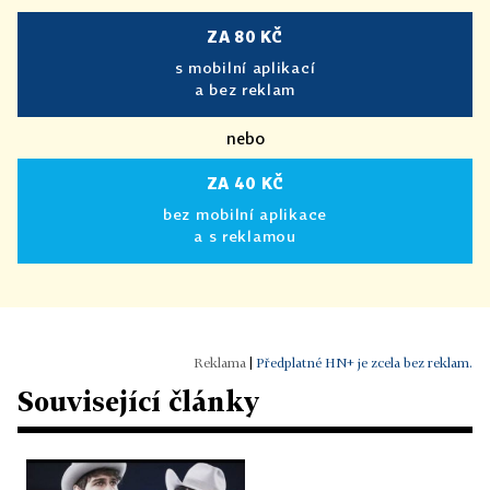
ZA 80 KČ
s mobilní aplikací
a bez reklam
nebo
ZA 40 KČ
bez mobilní aplikace
a s reklamou
|
Předplatné HN+ je zcela bez reklam.
Související články