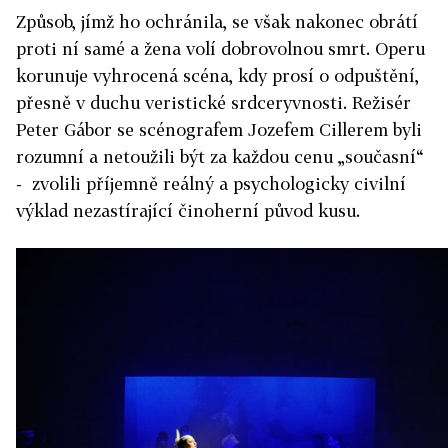
Způsob, jímž ho ochránila, se však nakonec obrátí
proti ní samé a žena volí dobrovolnou smrt. Operu
korunuje vyhrocená scéna, kdy prosí o odpuštění,
přesně v duchu veristické srdceryvnosti. Režisér
Peter Gábor se scénografem Jozefem Cillerem byli
rozumní a netoužili být za každou cenu „současní“
- zvolili příjemně reálný a psychologicky civilní
výklad nezastírající činoherní původ kusu.