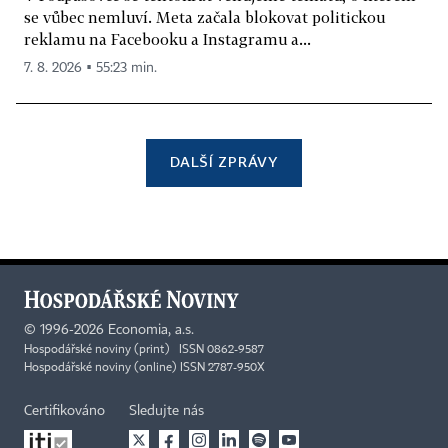
se vůbec nemluví. Meta začala blokovat politickou
reklamu na Facebooku a Instagramu a...
7. 8. 2026 ▪ 55:23 min.
DALŠÍ ZPRÁVY
©
1996-2026
Economia, a.s.
Hospodářské noviny (print) ISSN 0862-9587
Hospodářské noviny (online) ISSN 2787-950X
Certifikováno
Sledujte nás