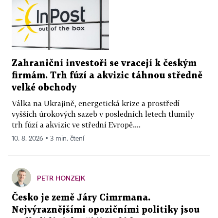
Zahraniční investoři se vracejí k českým
firmám. Trh fúzí a akvizic táhnou středně
velké obchody
Válka na Ukrajině, energetická krize a prostředí
vyšších úrokových sazeb v posledních letech tlumily
trh fúzí a akvizic ve střední Evropě....
10. 8. 2026 ▪ 3 min. čtení
PETR HONZEJK
Česko je země Járy Cimrmana.
Nejvýraznějšími opozičními politiky jsou