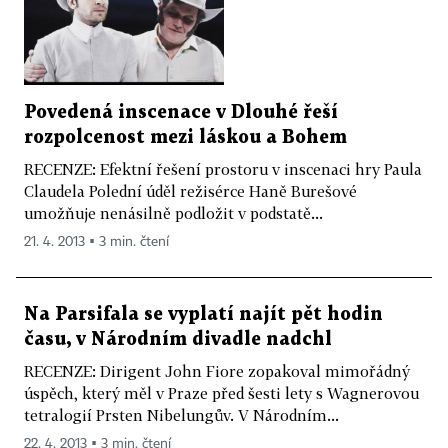
Povedená inscenace v Dlouhé řeší
rozpolcenost mezi láskou a Bohem
RECENZE: Efektní řešení prostoru v inscenaci hry Paula
Claudela Polední úděl režisérce Haně Burešové
umožňuje nenásilně podložit v podstatě...
21. 4. 2013 ▪ 3 min. čtení
Na Parsifala se vyplatí najít pět hodin
času, v Národním divadle nadchl
RECENZE: Dirigent John Fiore zopakoval mimořádný
úspěch, který měl v Praze před šesti lety s Wagnerovou
tetralogií Prsten Nibelungův. V Národním...
22. 4. 2013 ▪ 3 min. čtení