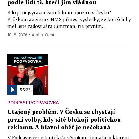
podle lidí ti, kteří jim vládnou
Kdo je nejvýraznějším lídrem opozice v Česku?
Průzkum agentury NMS přinesl výsledky, ze kterých by
měl jistě radost Jára Cimrman. Na prvním...
10. 8. 2026 ▪ 4 min. čtení
55:23
PODCAST PODPÁSOVKA
Utajený problém. V Česku se chystají
první volby, kdy sítě blokují politickou
reklamu. A hlavní oběť je nečekaná
V Podpásovce se tentokrát věnujeme tématu, o kterém