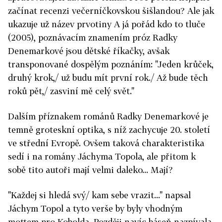
začínat recenzi večerníčkovskou šišlandou? Ale jak
ukazuje už název prvotiny A já pořád kdo to tluče
(2005), poznávacím znamením próz Radky
Denemarkové jsou dětské říkačky, avšak
transponované dospělým poznáním: "Jeden krůček,
druhý krok,/ už budu mít první rok./ Až bude těch
roků pět,/ zasviní mě celý svět."
Dalším příznakem románů Radky Denemarkové je
temně groteskní optika, s níž zachycuje 20. století
ve střední Evropě. Ovšem taková charakteristika
sedí i na romány Jáchyma Topola, ale přitom k
sobě tito autoři mají velmi daleko... Mají?
"Každej si hledá svý/ kam sebe vrazit..." napsal
Jáchym Topol a tyto verše by byly vhodným
mottem pro Kobolda. Později navíc báseň nazpívala