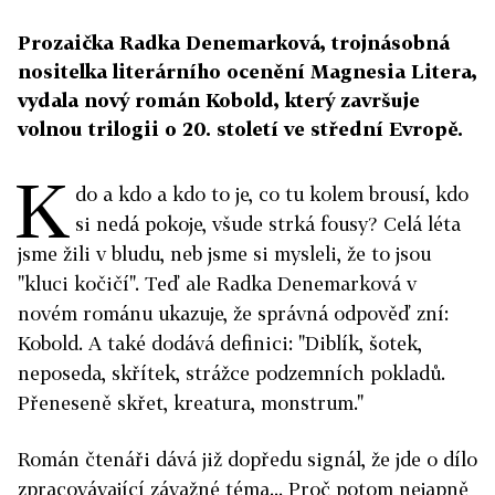
Prozaička Radka Denemarková, trojnásobná
nositelka literárního ocenění Magnesia Litera,
vydala nový román Kobold, který završuje
volnou trilogii o 20. století ve střední Evropě.
K
do a kdo a kdo to je, co tu kolem brousí, kdo
si nedá pokoje, všude strká fousy? Celá léta
jsme žili v bludu, neb jsme si mysleli, že to jsou
"kluci kočičí". Teď ale Radka Denemarková v
novém románu ukazuje, že správná odpověď zní:
Kobold. A také dodává definici: "Diblík, šotek,
neposeda, skřítek, strážce podzemních pokladů.
Přeneseně skřet, kreatura, monstrum."
Román čtenáři dává již dopředu signál, že jde o dílo
zpracovávající závažné téma... Proč potom nejapně