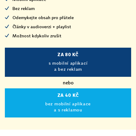
Bez reklam
Odemykejte obsah pro přátele
Články v audioverzi + playlist
Možnost kdykoliv zrušit
ZA 80 KČ
s mobilní aplikací
a bez reklam
nebo
ZA 40 KČ
bez mobilní aplikace
a s reklamou