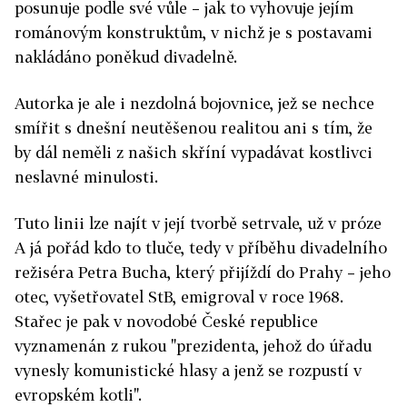
posunuje podle své vůle – jak to vyhovuje jejím
románovým konstruktům, v nichž je s postavami
nakládáno poněkud divadelně.
Autorka je ale i nezdolná bojovnice, jež se nechce
smířit s dnešní neutěšenou realitou ani s tím, že
by dál neměli z našich skříní vypadávat kostlivci
neslavné minulosti.
Tuto linii lze najít v její tvorbě setrvale, už v próze
A já pořád kdo to tluče, tedy v příběhu divadelního
režiséra Petra Bucha, který přijíždí do Prahy – jeho
otec, vyšetřovatel StB, emigroval v roce 1968.
Stařec je pak v novodobé České republice
vyznamenán z rukou "prezidenta, jehož do úřadu
vynesly komunistické hlasy a jenž se rozpustí v
evropském kotli".