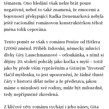
tématem. Ono hledání však nelze brát pouze
negativně, neboť to také znamená, že emocemi a
bojovností překypující Radka Denemarková nebyla
ještě racionální románovou konstruktérkou téhož
jména tolik cepována.
Tento poměr se však v románu Peníze od Hitlera
(2006) změnil. Příběh židovské, německy mluvící
dívky Gity Lauschmannové – otloukánka, s nímž si
dějiny 20. století pohrály jako kočka s myší – totiž
jako by přede vším vyprávěním a Gitiným "životem"
tlačil myšlenku, to jest upozornění, že žádné tlusté
čáry v historii dělat nelze a že představa, jakou
máme o minulosti své rodiny, může být milosrdně,
tedy nepřípustně zkreslená.
Z klíčové věty románu vychází i jeho název, Gita