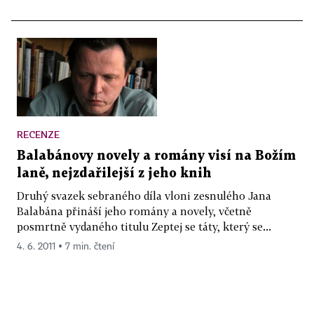
RECENZE
Balabánovy novely a romány visí na Božím
laně, nejzdařilejší z jeho knih
Druhý svazek sebraného díla vloni zesnulého Jana
Balabána přináší jeho romány a novely, včetně
posmrtně vydaného titulu Zeptej se táty, který se...
4. 6. 2011 ▪ 7 min. čtení