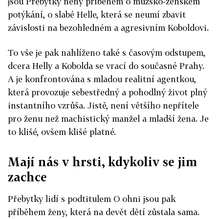
jsou Přebytky něhy příběhem o mužsko-ženském
potýkání, o slabé Helle, která se neumí zbavit
závislosti na bezohledném a agresivním Koboldovi.
To vše je pak nahlíženo také s časovým odstupem,
dcera Helly a Kobolda se vrací do současné Prahy.
A je konfrontována s mladou realitní agentkou,
která provozuje sebestředný a pohodlný život plný
instantního vzrůša. Jistě, není většího nepřítele
pro ženu než machistický manžel a mladší žena. Je
to klišé, ovšem klišé platné.
Mají nás v hrsti, kdykoliv se jim
zachce
Přebytky lidí s podtitulem O ohni jsou pak
příběhem ženy, která na devět dětí zůstala sama.