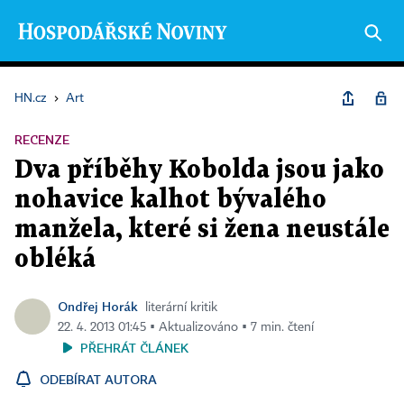
HN.cz
›
Art
RECENZE
Dva příběhy Kobolda jsou jako
nohavice kalhot bývalého
manžela, které si žena neustále
obléká
Ondřej Horák
literární kritik
22. 4. 2013 01:45 ▪ Aktualizováno ▪ 7 min. čtení
PŘEHRÁT ČLÁNEK
ODEBÍRAT AUTORA