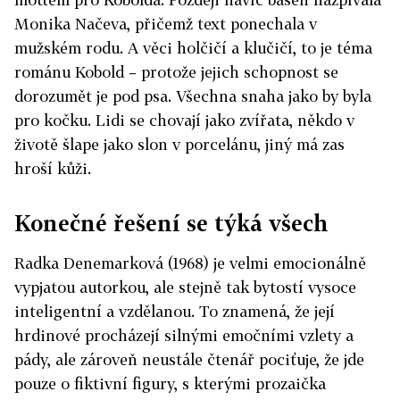
Monika Načeva, přičemž text ponechala v
mužském rodu. A věci holčičí a klučičí, to je téma
románu Kobold – protože jejich schopnost se
dorozumět je pod psa. Všechna snaha jako by byla
pro kočku. Lidi se chovají jako zvířata, někdo v
životě šlape jako slon v porcelánu, jiný má zas
hroší kůži.
Konečné řešení se týká všech
Radka Denemarková (1968) je velmi emocionálně
vypjatou autorkou, ale stejně tak bytostí vysoce
inteligentní a vzdělanou. To znamená, že její
hrdinové procházejí silnými emočními vzlety a
pády, ale zároveň neustále čtenář pociťuje, že jde
pouze o fiktivní figury, s kterými prozaička