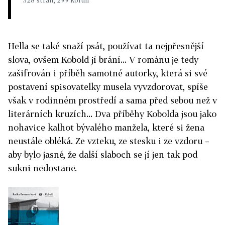
328 stran, 299 korun
Hella se také snaží psát, používat ta nejpřesnější
slova, ovšem Kobold jí brání... V románu je tedy
zašifrován i příběh samotné autorky, která si své
postavení spisovatelky musela vyvzdorovat, spíše
však v rodinném prostředí a sama před sebou než v
literárních kruzích... Dva příběhy Kobolda jsou jako
nohavice kalhot bývalého manžela, které si žena
neustále obléká. Ze vzteku, ze stesku i ze vzdoru –
aby bylo jasné, že další slaboch se jí jen tak pod
sukni nedostane.