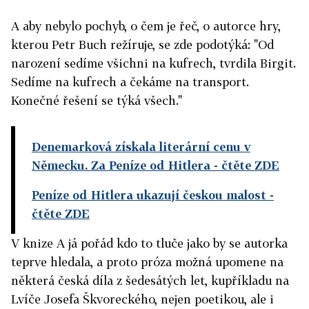
A aby nebylo pochyb, o čem je řeč, o autorce hry,
kterou Petr Buch režíruje, se zde podotýká: "Od
narození sedíme všichni na kufrech, tvrdila Birgit.
Sedíme na kufrech a čekáme na transport.
Konečné řešení se týká všech."
Denemarková získala literární cenu v
Německu. Za Peníze od Hitlera
- čtěte ZDE
Peníze od Hitlera ukazují českou malost
-
čtěte ZDE
V knize A já pořád kdo to tluče jako by se autorka
teprve hledala, a proto próza možná upomene na
některá česká díla z šedesátých let, kupříkladu na
Lvíče Josefa Škvoreckého, nejen poetikou, ale i