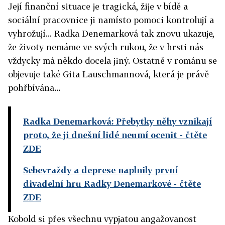
Její finanční situace je tragická, žije v bídě a
sociální pracovnice ji namísto pomoci kontrolují a
vyhrožují... Radka Denemarková tak znovu ukazuje,
že životy nemáme ve svých rukou, že v hrsti nás
vždycky má někdo docela jiný. Ostatně v románu se
objevuje také Gita Lauschmannová, která je právě
pohřbívána...
Radka Denemarková: Přebytky něhy vznikají
proto, že ji dnešní lidé neumí ocenit
- čtěte
ZDE
Sebevraždy a deprese naplnily první
divadelní hru Radky Denemarkové
- čtěte
ZDE
Kobold si přes všechnu vypjatou angažovanost