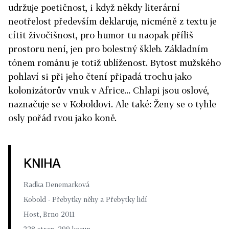
udržuje poetičnost, i když někdy literární
neotřelost především deklaruje, nicméně z textu je
cítit živočišnost, pro humor tu naopak příliš
prostoru není, jen pro bolestný škleb. Základním
tónem románu je totiž ublíženost. Bytost mužského
pohlaví si při jeho čtení připadá trochu jako
kolonizátorův vnuk v Africe... Chlapi jsou oslové,
naznačuje se v Koboldovi. Ale také: Ženy se o tyhle
osly pořád rvou jako koně.
KNIHA
Radka Denemarková
Kobold - Přebytky něhy a Přebytky lidí
Host, Brno 2011