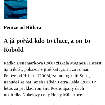
Peníze od Hitlera
A já pořád kdo to tluče, a on to
Kobold
Radka Denemarková (1968) získala Magnesii Literu
již třikrát, pokaždé v jiné kategorii, za román
Peníze od Hitlera (2006), za monografii Smrt,
nebudeš se báti aneb Příběh Petra Lébla (2008) a
letos za překlad románu Rozhoupaný dech
nositelky Nobelovy ceny Herty Müllerové.