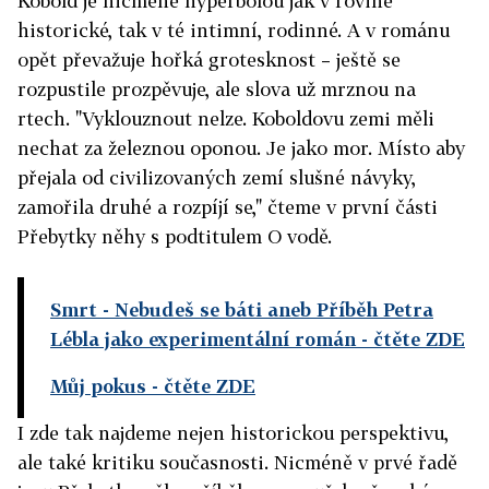
Kobold je nicméně hyperbolou jak v rovině
historické, tak v té intimní, rodinné. A v románu
opět převažuje hořká grotesknost – ještě se
rozpustile prozpěvuje, ale slova už mrznou na
rtech. "Vyklouznout nelze. Koboldovu zemi měli
nechat za železnou oponou. Je jako mor. Místo aby
přejala od civilizovaných zemí slušné návyky,
zamořila druhé a rozpíjí se," čteme v první části
Přebytky něhy s podtitulem O vodě.
Smrt - Nebudeš se báti aneb Příběh Petra
Lébla jako experimentální román
- čtěte ZDE
Můj pokus
- čtěte ZDE
I zde tak najdeme nejen historickou perspektivu,
ale také kritiku současnosti. Nicméně v prvé řadě