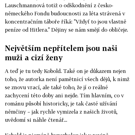
Lauschmannová totiž o odškodnění z česko-
německého Fondu budoucnosti za léta strávená v
koncentračním táboře říká: "Vždyť to jsou vlastně
peníze od Hitlera." Dějiny se nám smějí do obličeje.
Největším nepřítelem jsou naši
muži a cizí ženy
A teď je tu tedy Kobold. Také on je důkazem nejen
toho, že autorka není pamětnicí všech dějů, k nimž
se znovu vrací, ale také toho, že jí o reálné
zachycení této doby ani nejde. Tím hlavním, co v
románu působí historicky, je tak časté užívání
němčiny – jak rychle vymizela z našich životů,
uvědomí si náhle čtenář...