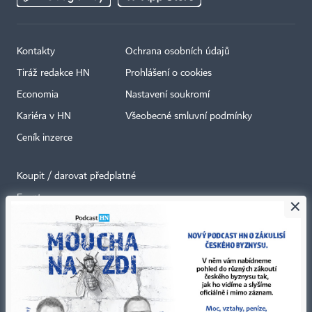
Kontakty
Ochrana osobních údajů
Tiráž redakce HN
Prohlášení o cookies
Economia
Nastavení soukromí
Kariéra v HN
Všeobecné smluvní podmínky
Ceník inzerce
Koupit / darovat předplatné
Eventy
×
Newslettery
RSS kanály
Autorská práva vykonává vydavatel. Bez písemného svolení vydavatele je
zakázáno jakékoli užití částí nebo celku díla, zejména rozmnožování a šíření