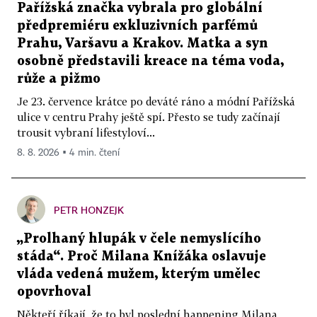
Pařížská značka vybrala pro globální
předpremiéru exkluzivních parfémů
Prahu, Varšavu a Krakov. Matka a syn
osobně představili kreace na téma voda,
růže a pižmo
Je 23. července krátce po deváté ráno a módní Pařížská
ulice v centru Prahy ještě spí. Přesto se tudy začínají
trousit vybraní lifestyloví...
8. 8. 2026 ▪ 4 min. čtení
PETR HONZEJK
„Prolhaný hlupák v čele nemyslícího
stáda“. Proč Milana Knížáka oslavuje
vláda vedená mužem, kterým umělec
opovrhoval
Někteří říkají, že to byl poslední happening Milana