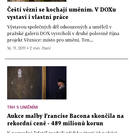
Čeští vězni se kochají uměním. V DOXu
vystaví i vlastní práce
Výstavou společných děl odsouzených a umělců v
pražské galerii DOX vyvrcholí v druhé polovině října
projekt Věznice: místo pro umění. Ten...
16. 11. 2011 ▪ 2 min. čtení
TRH S UMĚNÍM
Aukce malby Francise Bacona skončila na
rekordní ceně - 489 milionů korun