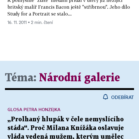
K pomyslné "zlaté" medaili přidal v úterý již nežijící
britský malíř Francis Bacon ještě "stříbrnou". Jeho dílo
Study for a Portrait se stalo...
16. 11. 2011 ▪ 2 min. čtení
Téma:
Národní galerie
ODEBÍRAT
GLOSA PETRA HONZEJKA
„Prolhaný hlupák v čele nemyslícího
stáda“. Proč Milana Knížáka oslavuje
vláda vedená mužem, kterým umělec