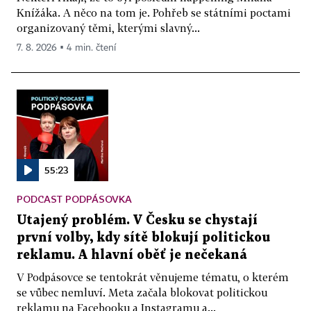
Knížáka. A něco na tom je. Pohřeb se státními poctami
organizovaný těmi, kterými slavný...
7. 8. 2026 ▪ 4 min. čtení
55:23
PODCAST PODPÁSOVKA
Utajený problém. V Česku se chystají
první volby, kdy sítě blokují politickou
reklamu. A hlavní oběť je nečekaná
V Podpásovce se tentokrát věnujeme tématu, o kterém
se vůbec nemluví. Meta začala blokovat politickou
reklamu na Facebooku a Instagramu a...