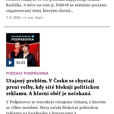
Knížáka. A něco na tom je. Pohřeb se státními poctami
organizovaný těmi, kterými slavný...
7. 8. 2026 ▪ 4 min. čtení
55:23
PODCAST PODPÁSOVKA
Utajený problém. V Česku se chystají
první volby, kdy sítě blokují politickou
reklamu. A hlavní oběť je nečekaná
V Podpásovce se tentokrát věnujeme tématu, o kterém
se vůbec nemluví. Meta začala blokovat politickou
reklamu na Facebooku a Instagramu a...