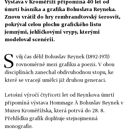
Výstava v Kroměříži připomíná 40 let od
úmrtí básníka a grafika Bohuslava Reyneka.
Znovu vrátil do hry rembrandtovský šerosvit,
pokrýval celou plochu grafického listu
jemnými, jehličkovými vrypy, kterými
modeloval scenérii.
S
vůj čas dělil Bohuslav Reynek (1892-1971)
rovnoměrně mezi grafiku a poezii. V obou
disciplínách zanechal obdivuhodnou stopu, ke
které se vracejí umělci již druhou generaci.
Letošní výročí čtyřiceti let od Reynkova úmrtí
připomíná výstava Hommage À Bohuslav Reynek v
Muzeu Kroměřížska, která potrvá do 28. 8.
Přehlídku grafik doplňuje stejnojmenná
monografie.