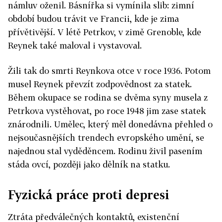
námluv oženil. Básnířka si vymínila slib: zimní
období budou trávit ve Francii, kde je zima
přívětivější. V létě Petrkov, v zimě Grenoble, kde
Reynek také maloval i vystavoval.
Žili tak do smrti Reynkova otce v roce 1936. Potom
musel Reynek převzít zodpovědnost za statek.
Během okupace se rodina se dvěma syny musela z
Petrkova vystěhovat, po roce 1948 jim zase statek
znárodnili. Umělec, který měl donedávna přehled o
nejsoučasnějších trendech evropského umění, se
najednou stal vyděděncem. Rodinu živil pasením
stáda ovcí, později jako dělník na statku.
Fyzická práce proti depresi
Ztráta předválečných kontaktů, existenční