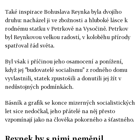
Také inspirace Bohuslava Reynka byla dvojího
druhu: nacházel ji ve zbožnosti a hluboké lásce k
rodnému statku v Petrkově na Vysočině. Petrkov
byl Reynkovou velkou radostí, v koloběhu přírody
spatřoval řád světa.
Byl však i příčinou jeho osamocení a ponížení,
když jej "budovatelé socialismu" z rodného domu
vyvlastnili, statek zpustošili a donutili jej žít v
nedůstojných podmínkách.
Básník a grafik se konce mizerných socialistických
let sice nedočkal, jeho přátelé na něj přesto
vzpomínají jako na člověka pokorného a šťastného.
Reynek by s nimi neměnil