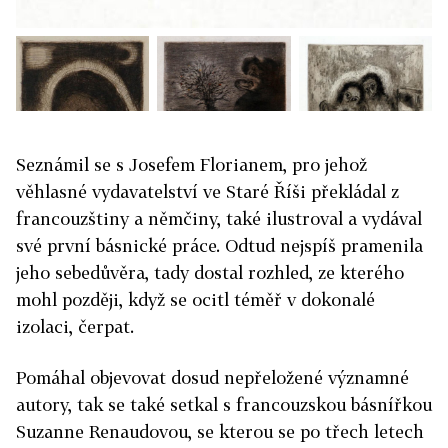
Seznámil se s Josefem Florianem, pro jehož
věhlasné vydavatelství ve Staré Říši překládal z
francouzštiny a němčiny, také ilustroval a vydával
své první básnické práce. Odtud nejspíš pramenila
jeho sebedůvěra, tady dostal rozhled, ze kterého
mohl později, když se ocitl téměř v dokonalé
izolaci, čerpat.
Pomáhal objevovat dosud nepřeložené významné
autory, tak se také setkal s francouzskou básnířkou
Suzanne Renaudovou, se kterou se po třech letech