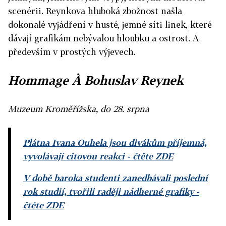
scenérii. Reynkova hluboká zbožnost našla
dokonalé vyjádření v husté, jemné síti linek, které
dávají grafikám nebývalou hloubku a ostrost. A
především v prostých výjevech.
Hommage À Bohuslav Reynek
Muzeum Kroměřížska, do 28. srpna
Plátna Ivana Ouhela jsou divákům příjemná,
vyvolávají citovou reakci
- čtěte ZDE
V době baroka studenti zanedbávali poslední
rok studií, tvořili raději nádherné grafiky
-
čtěte ZDE