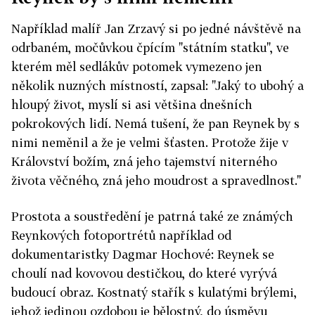
Například malíř Jan Zrzavý si po jedné návštěvě na
odrbaném, močůvkou čpícím "státním statku", ve
kterém měl sedlákův potomek vymezeno jen
několik nuzných místností, zapsal: "Jaký to ubohý a
hloupý život, myslí si asi většina dnešních
pokrokových lidí. Nemá tušení, že pan Reynek by s
nimi neměnil a že je velmi šťasten. Protože žije v
Království božím, zná jeho tajemství niterného
života věčného, zná jeho moudrost a spravedlnost."
Prostota a soustředění je patrná také ze známých
Reynkových fotoportrétů například od
dokumentaristky Dagmar Hochové: Reynek se
choulí nad kovovou destičkou, do které vyrývá
budoucí obraz. Kostnatý stařík s kulatými brýlemi,
jehož jedinou ozdobou je bělostný, do úsměvu