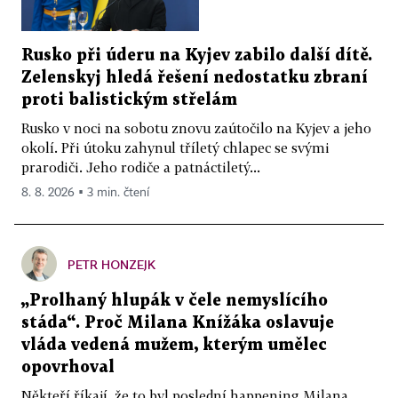
Rusko při úderu na Kyjev zabilo další dítě.
Zelenskyj hledá řešení nedostatku zbraní
proti balistickým střelám
Rusko v noci na sobotu znovu zaútočilo na Kyjev a jeho
okolí. Při útoku zahynul tříletý chlapec se svými
prarodiči. Jeho rodiče a patnáctiletý...
8. 8. 2026 ▪ 3 min. čtení
PETR HONZEJK
„Prolhaný hlupák v čele nemyslícího
stáda“. Proč Milana Knížáka oslavuje
vláda vedená mužem, kterým umělec
opovrhoval
Někteří říkají, že to byl poslední happening Milana