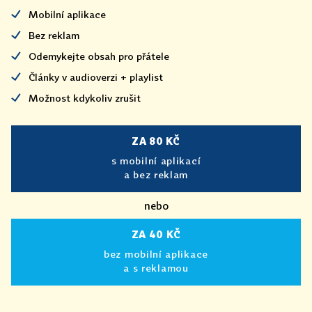
Mobilní aplikace
Bez reklam
Odemykejte obsah pro přátele
Články v audioverzi + playlist
Možnost kdykoliv zrušit
ZA 80 KČ
s mobilní aplikací
a bez reklam
nebo
ZA 40 KČ
bez mobilní aplikace
a s reklamou