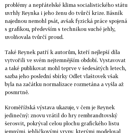
problémy a nepřátelské klima socialistického státu
uvrhly Reynka i jeho ženu do tvůrčí krize. Básník
najednou nemohl psát, avšak fyzická práce spojená
s grafikou, především s technikou suché jehly,
uvolňovala tvůrčí proud.
Také Reynek patří k autorům, kteří nejlepší díla
vytvořili ve svém nejtemnějším období. Vystavovat
a také publikovat mohl teprve v šedesátých letech,
sazba jeho poslední sbírky Odlet vlaštovek však
byla na začátku normalizace rozmetána a vyšla až
posmrtně.
Kroměřížská výstava ukazuje, v čem je Reynek
jedinečný: znovu vrátil do hry rembrandtovský
šerosvit, pokrýval celou plochu grafického listu
jemnými, jehličkovými vrypy, kterými modeloval