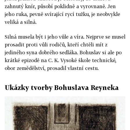
zahnutý knír, působí poklidně a vyrovnaně. Jen
jeho ruka, pevně svírající rycí tužku, je neobvykle
veliká a silná.
Silná musela být i jeho vůle a víra. Nejprve se musel
prosadit proti vůli rodičů, kteří chtěli mít z
jediného syna dobrého sedláka. Bohuslav si ale po
krátké epizodě na C. K. Vysoké škole technické,
obor zemědělství, prosadil vlastní cestu.
Ukázky tvorby Bohuslava Reyneka