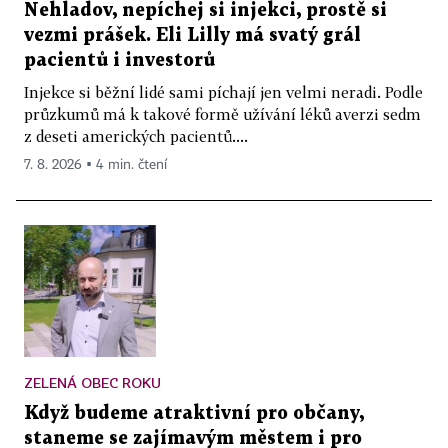
Nehladov, nepíchej si injekci, prostě si
vezmi prášek. Eli Lilly má svatý grál
pacientů i investorů
Injekce si běžní lidé sami píchají jen velmi neradi. Podle
průzkumů má k takové formě užívání léků averzi sedm
z deseti amerických pacientů....
7. 8. 2026 ▪ 4 min. čtení
ZELENÁ OBEC ROKU
Když budeme atraktivní pro občany,
staneme se zajímavým městem i pro