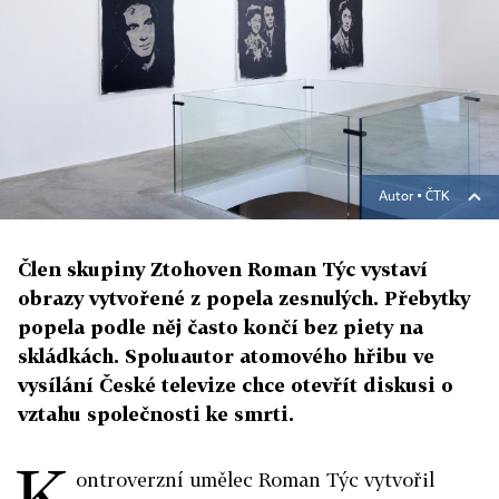
Autor ▪
ČTK
Člen skupiny Ztohoven Roman Týc vystaví
obrazy vytvořené z popela zesnulých. Přebytky
popela podle něj často končí bez piety na
skládkách. Spoluautor atomového hřibu ve
vysílání České televize chce otevřít diskusi o
vztahu společnosti ke smrti.
K
ontroverzní umělec Roman Týc vytvořil