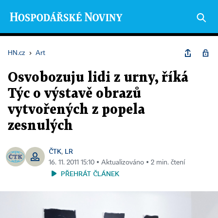
HN.cz
›
Art
Osvobozuju lidi z urny, říká
Týc o výstavě obrazů
vytvořených z popela
zesnulých
ČTK
LR
,
16. 11. 2011 15:10 ▪ Aktualizováno ▪ 2 min. čtení
PŘEHRÁT ČLÁNEK