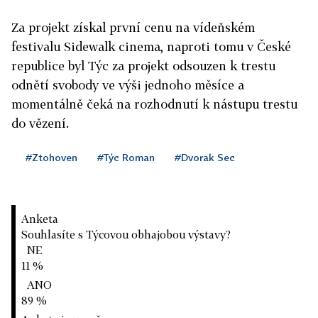
Za projekt získal první cenu na vídeňském
festivalu Sidewalk cinema, naproti tomu v České
republice byl Týc za projekt odsouzen k trestu
odnětí svobody ve výši jednoho měsíce a
momentálně čeká na rozhodnutí k nástupu trestu
do vězení.
#Ztohoven
#Týc Roman
#Dvorak Sec
Anketa
Souhlasíte s Týcovou obhajobou výstavy?
NE
11 %
ANO
89 %