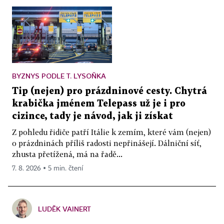
BYZNYS PODLE T. LYSOŇKA
Tip (nejen) pro prázdninové cesty. Chytrá
krabička jménem Telepass už je i pro
cizince, tady je návod, jak ji získat
Z pohledu řidiče patří Itálie k zemím, které vám (nejen)
o prázdninách příliš radosti nepřinášejí. Dálniční síť,
zhusta přetížená, má na řadě...
7. 8. 2026 ▪ 5 min. čtení
LUDĚK VAINERT