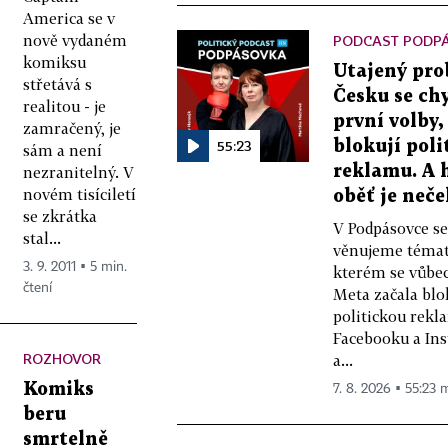
America se v
nově vydaném
PODCAST PODP
komiksu
Utajený pro
střetává s
Česku se chy
realitou - je
první volby,
zamračený, je
55:23
blokují poli
sám a není
nezranitelný. V
reklamu. A 
novém tisíciletí
oběť je neč
se zkrátka
V Podpásovce se
stal...
věnujeme témat
3. 9. 2011 ▪ 5 min.
kterém se vůbe
čtení
Meta začala blo
politickou rekl
Facebooku a In
ROZHOVOR
a...
Komiks
7. 8. 2026 ▪ 55:23 
beru
smrtelně