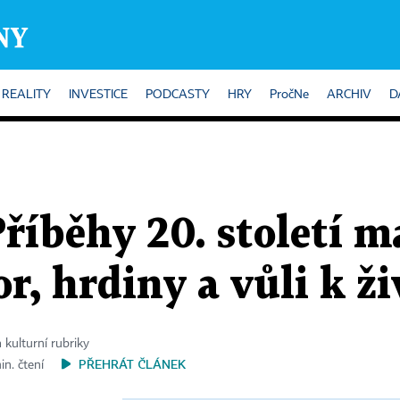
REALITY
INVESTICE
PODCASTY
HRY
PročNe
ARCHIV
D
íběhy 20. století ma
r, hrdiny a vůli k ž
 kulturní rubriky
PŘEHRÁT ČLÁNEK
in. čtení