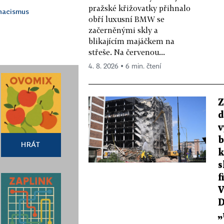
pražské křižovatky přihnalo
nacismus
obří luxusní BMW se
začerněnými skly a
blikajícím majáčkem na
střeše. Na červenou...
4. 8. 2026 ▪ 6 min. čtení
Z
d
v
b
HRÁT
k
s
f
V
„