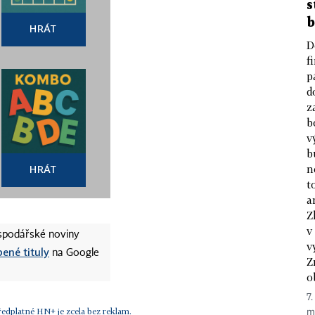
s
b
HRÁT
D
f
p
d
z
b
v
b
n
HRÁT
t
a
Z
v
ospodářské noviny
v
bené tituly
na Google
Z
o
7.
ředplatné HN+ je zcela bez reklam.
mi