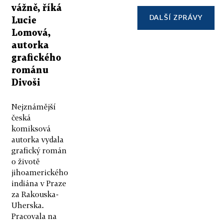
vážně, říká
DALŠÍ ZPRÁVY
Lucie
Lomová,
autorka
grafického
románu
Divoši
Nejznámější
česká
komiksová
autorka vydala
grafický román
o životě
jihoamerického
indiána v Praze
za Rakouska-
Uherska.
Pracovala na