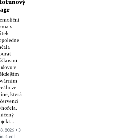
totunový
agr
emoliční
irma v
átek
opoledne
ačala
ourat
ýškovou
udovu v
ěkdejším
ovárním
reálu ve
líně, která
 červenci
yhořela.
ničený
bjekt...
 8. 2026 ▪ 3
n. čtení