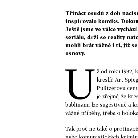
Třináct osudů z dob nac
inspirovalo komiks. Doku
Ještě jsme ve válce vycház
seriálu, drží se reality nato
mohli brát vážně i ti, již s
osnovy.
U
ž od roku 1992, 
kreslíř Art Spie
Pulitzerovu cen
je zřejmé, že kre
bublinami lze sugestivně a ko
vážné příběhy, třeba o holok
Tak proč ne také o protinaci
nebo komunistických krimin