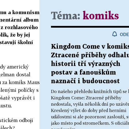
ismu a komunismu
Téma:
komiks
mentární album
í z rozhlasového
lik, že by jej
ODE
estavují školní
Kingdom Come v komik
Ztracené příběhy odhalu
historii tří výrazných
kdy americký
postav a fanouškům
gelman dostal
naznačí i budoucnost
u za komiks Maus,
slenými políčky s
Do našeho přehledu knižních tipů se
šatě vyprávět i
Kingdom Come: Ztracené příběhy
nedostala, vyšla několik dní po uzávěr
austu.
Kreslený výlet do doby před herními
událostmi si ale pozornost zaslouží, s
stickém odboji
jako místo pod stromečkem. S oficiá
álech?