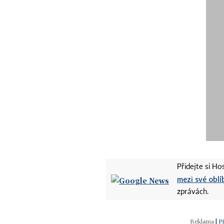
Přidejte si H
mezi své oblí
zprávách.
|
P