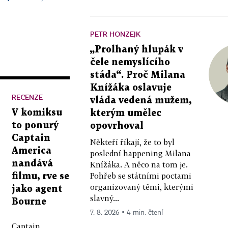
PETR HONZEJK
„Prolhaný hlupák v
čele nemyslícího
stáda“. Proč Milana
Knížáka oslavuje
RECENZE
vláda vedená mužem,
V komiksu
kterým umělec
to ponurý
opovrhoval
Captain
Někteří říkají, že to byl
America
poslední happening Milana
nandává
Knížáka. A něco na tom je.
Pohřeb se státními poctami
filmu, rve se
organizovaný těmi, kterými
jako agent
slavný...
Bourne
7. 8. 2026 ▪ 4 min. čtení
Captain