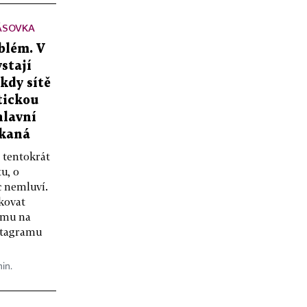
ÁSOVKA
blém. V
stají
 kdy sítě
tickou
hlavní
ekaná
 tentokrát
u, o
c nemluví.
kovat
amu na
stagramu
min.