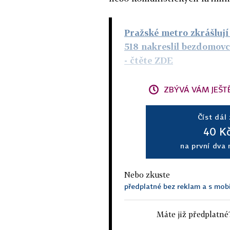
Pražské metro zkrášlují
518 nakreslil bezdomovc
- čtěte ZDE
ZBÝVÁ VÁM JEŠT
Číst dál
40 K
na první dva
Nebo zkuste
předplatné bez reklam a s mobi
Máte již předplatné