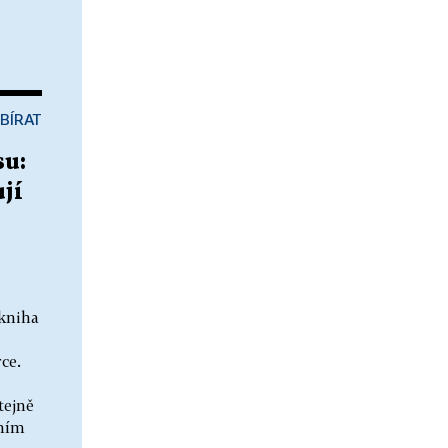
BÍRAT
su:
jí
 kniha
ce.
tejně
lním