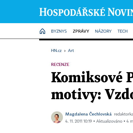
ZPRÁVY
HOME
BYZNYS
NÁZORY
TECH
HN.cz
›
Art
RECENZE
Komiksové Př
motivy: Vzdo
Magdalena Čechlovská
redaktorka
4. 11. 2011 10:19 ▪ Aktualizováno ▪ 4 m