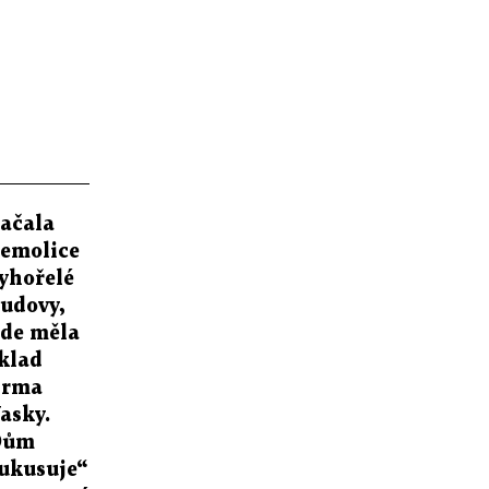
ačala
emolice
yhořelé
udovy,
de měla
klad
irma
asky.
Dům
ukusuje“