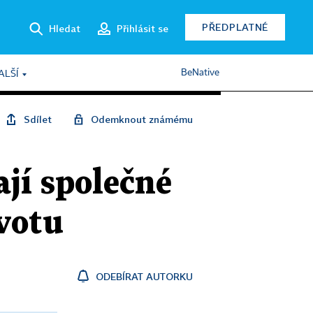
PŘEDPLATNÉ
Hledat
Přihlásit se
BeNative
ALŠÍ
Sdílet
Odemknout známému
jí společné
ivotu
ODEBÍRAT AUTORKU