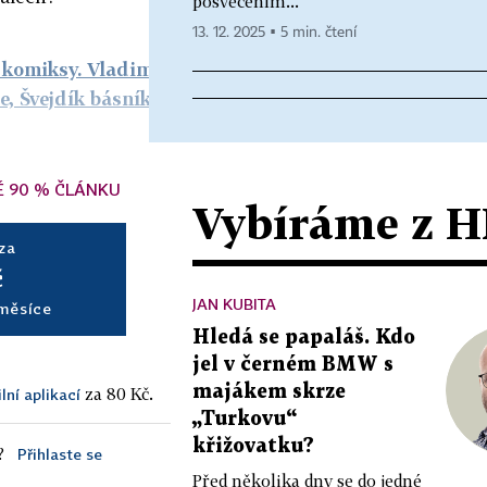
posvěcením...
13. 12. 2025 ▪ 5 min. čtení
 komiksy. Vladimir
e, Švejdík básníka
Ě 90 % ČLÁNKU
Vybíráme z 
 za
č
JAN KUBITA
 měsíce
Hledá se papaláš. Kdo
jel v černém BMW s
majákem skrze
za 80 Kč.
lní aplikací
„Turkovu“
křižovatku?
?
Přihlaste se
Před několika dny se do jedné