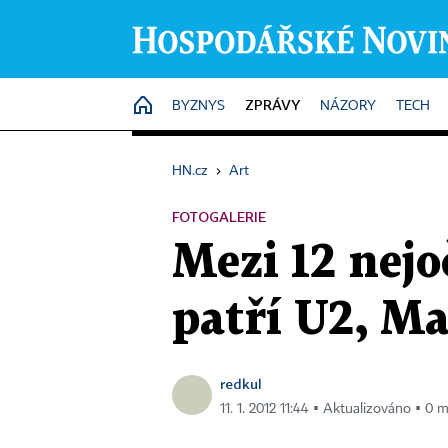
ZPRÁVY
HOME
BYZNYS
NÁZORY
TECH
HN.cz
›
Art
FOTOGALERIE
Mezi 12 nejo
patří U2, M
redkul
11. 1. 2012 11:44 ▪ Aktualizováno ▪ 0 m