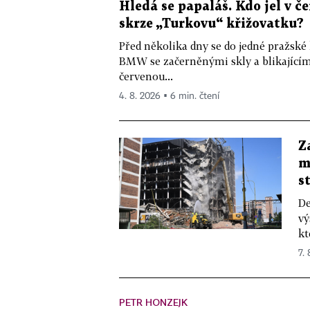
Hledá se papaláš. Kdo jel v
skrze „Turkovu“ křižovatku?
Před několika dny se do jedné pražské
BMW se začerněnými skly a blikající
červenou...
4. 8. 2026 ▪ 6 min. čtení
Z
m
s
De
vý
kt
7.
PETR HONZEJK