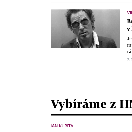
VI
B
v
Je
mu
rá
7. 
Vybíráme z H
JAN KUBITA