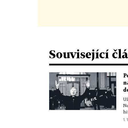
Související čl
P
n
d
Už
Ne
hi
1. 