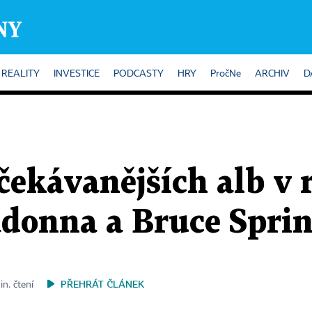
REALITY
INVESTICE
PODCASTY
HRY
PročNe
ARCHIV
D
čekávanějších alb v 
adonna a Bruce Spri
PŘEHRÁT ČLÁNEK
in. čtení