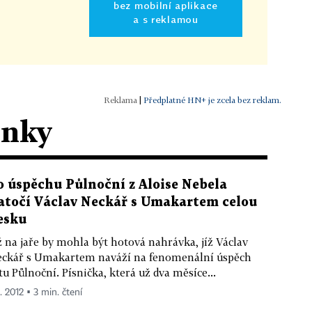
bez mobilní aplikace
a s reklamou
|
Předplatné HN+ je zcela bez reklam.
ánky
o úspěchu Půlnoční z Aloise Nebela
atočí Václav Neckář s Umakartem celou
esku
 na jaře by mohla být hotová nahrávka, jíž Václav
ckář s Umakartem naváží na fenomenální úspěch
tu Půlnoční. Písnička, která už dva měsíce...
1. 2012 ▪ 3 min. čtení