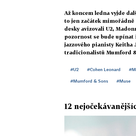
Až koncem ledna vyjde dal
to jen začátek mimořádně
desky avizovali U2, Madonn
pozornost se bude upínat 
jazzového pianisty Keitha 
tradicionalistů Mumford &
#U2
#Cohen Leonard
#M
#Mumford & Sons
#Muse
12 nejočekávanější