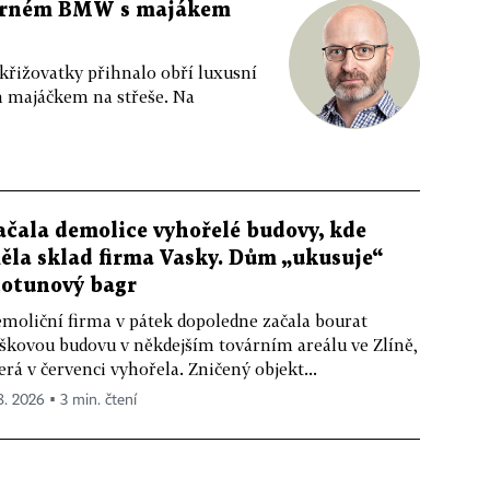
 černém BMW s majákem
 křižovatky přihnalo obří luxusní
m majáčkem na střeše. Na
ačala demolice vyhořelé budovy, kde
ěla sklad firma Vasky. Dům „ukusuje“
totunový bagr
moliční firma v pátek dopoledne začala bourat
škovou budovu v někdejším továrním areálu ve Zlíně,
erá v červenci vyhořela. Zničený objekt...
 8. 2026 ▪ 3 min. čtení