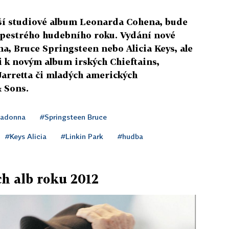
ší studiové album Leonarda Cohena, bude
 pestrého hudebního roku. Vydání nové
a, Bruce Springsteen nebo Alicia Keys, ale
i k novým album irských Chieftains,
Jarretta či mladých amerických
 Sons.
adonna
#Springsteen Bruce
#Keys Alicia
#Linkin Park
#hudba
ch alb roku 2012