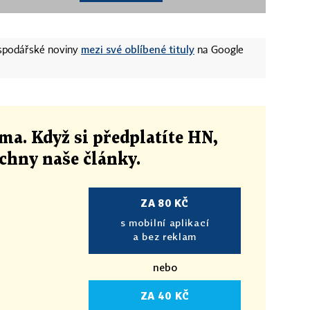
mezi své oblíbené tituly
ospodářské noviny
na Google
ma. Když si předplatíte HN,
echny naše články
.
ZA 80 KČ
s mobilní aplikací
a bez reklam
nebo
ZA 40 KČ