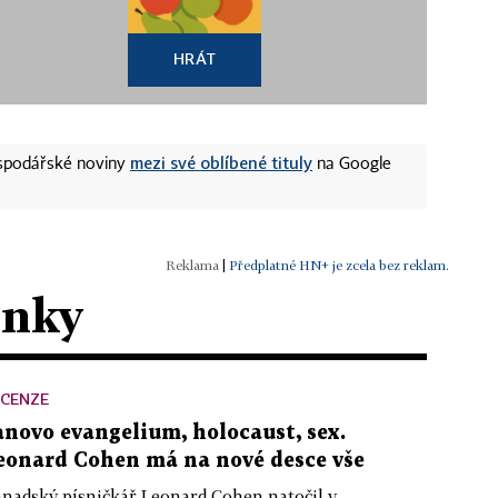
HRÁT
mezi své oblíbené tituly
ospodářské noviny
na Google
|
Předplatné HN+ je zcela bez reklam.
ánky
ECENZE
anovo evangelium, holocaust, sex.
eonard Cohen má na nové desce vše
nadský písničkář Leonard Cohen natočil v