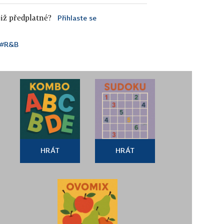
iž předplatné?
Přihlaste se
#R&B
HRÁT
HRÁT