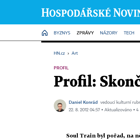
ZPRÁVY
HOME
BYZNYS
NÁZORY
TECH
HN.cz
›
Art
PROFIL
Profil: Skon
Daniel Konrád
vedoucí kulturní rub
22. 8. 2012 04:57 ▪ Aktualizováno ▪ 4 
Soul Train byl pořad, na n