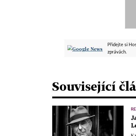
Přidejte si H
zprávách.
Související čl
R
J
L
Ka