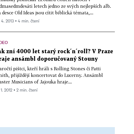
dmasedmdesáti letech jedno ze svých nejlepších alb.
 desce Old Ideas jsou cítit biblická témata,...
. 4. 2013 ▪ 4 min. čtení
IDEO
ak zní 4000 let starý rock´n´roll? V Praze
raje ansámbl doporučovaný Stouny
ročtí pištci, kteří hráli s Rolling Stones či Patti
ith, přijíždějí koncertovat do Lucerny. Ansámbl
ster Musicians of Jajouka hraje...
 1. 2012 ▪ 2 min. čtení