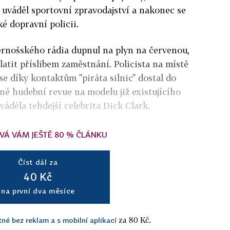
k uváděl sportovní zpravodajství a nakonec se
é dopravní policii.
ernošského rádia dupnul na plyn na červenou,
atit příslibem zaměstnání. Policista na místě
se díky kontaktům "piráta silnic" dostal do
rné hudební revue na modelu již existujícího
áděla tehdejší celebrita Dick Clark.
VÁ VÁM JEŠTĚ 80 % ČLÁNKU
Číst dál za
40 Kč
na první dva měsíce
za 80 Kč.
tné bez reklam a s mobilní aplikací