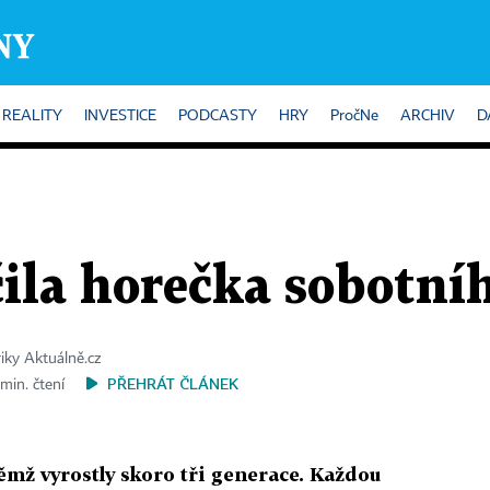
REALITY
INVESTICE
PODCASTY
HRY
PročNe
ARCHIV
D
čila horečka sobotní
riky Aktuálně.cz
PŘEHRÁT ČLÁNEK
min. čtení
ěmž vyrostly skoro tři generace. Každou