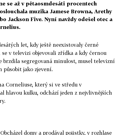
ne se až v pětaosmdesáti procentech
oslouchala muzika Jamese Browna, Arethy
bo Jackson Five. Nyní navždy odešel otec a
nelius.
sátých let, kdy ještě neexistovaly černé
 se v televizi objevovali zřídka a kdy černou
 brzdila segregovaná minulost, musel televizní
 působit jako zjevení.
 Corneliuse, který si ve středu v
l hlavou kulku, odchází jeden z nejvlivnějších
ry.
 Obcházel domy a prodával pojistky, v rozhlase