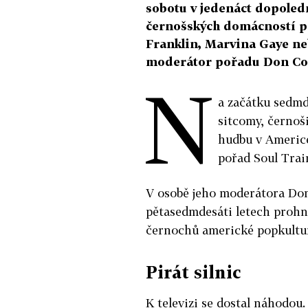
sobotu v jedenáct dopoled
černošských domácností p
Franklin, Marvina Gaye ne
moderátor pořadu Don Cor
N
a začátku sedmde
sitcomy, černoši
hudbu v Americe
pořad Soul Train
V osobě jeho moderátora Dona
pětasedmdesáti letech prohna
černochů americké popkultu
Pirát silnic
K televizi se dostal náhodou.