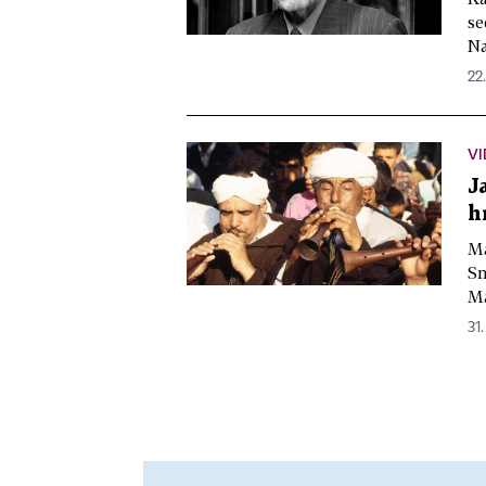
se
Na
22
V
J
h
Ma
Sm
Ma
31.