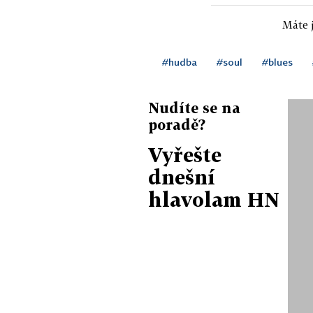
Máte j
#hudba
#soul
#blues
Nudíte se na
poradě?
Vyřešte
dnešní
hlavolam HN