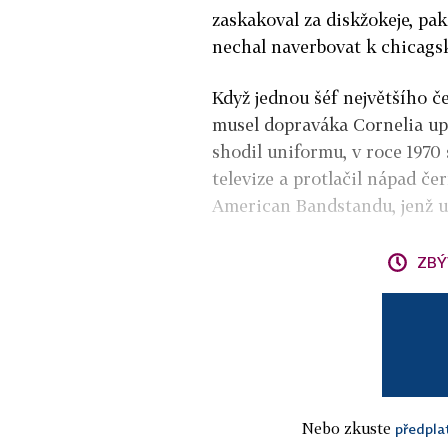
zaskakoval za diskžokeje, pa
nechal naverbovat k chicagsk
Když jednou šéf největšího č
musel dopraváka Cornelia upl
shodil uniformu, v roce 1970 
televize a protlačil nápad če
American Bandstandu, jenž uv
ZBÝ
Nebo zkuste
předpla