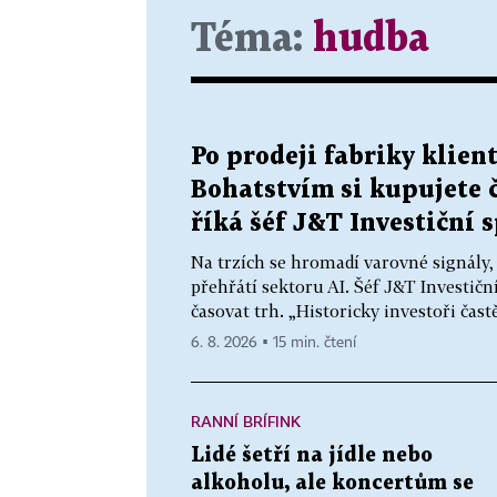
Téma:
hudba
Po prodeji fabriky klien
Bohatstvím si kupujete ča
říká šéf J&T Investiční 
Na trzích se hromadí varovné signály,
přehřátí sektoru AI. Šéf J&T Investič
časovat trh. „Historicky investoři častě
6. 8. 2026 ▪ 15 min. čtení
RANNÍ BRÍFINK
Lidé šetří na jídle nebo
alkoholu, ale koncertům se