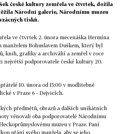
ek české kultury zemřela ve čtvrtek, dožila
ní těžila Národní galerie, Národnímu muzeu
vzácných tisků.
emřela ve čtvrtek 2. února mecenáška Hermína
m manželem Bohuslavem Duškem, který byl
, knih, grafiky a archiválií a zemřel v roce
zi největší podporovatele české kultury 20.
 přátelé 10. února od 15:00 v modlitebně
ické v Praze 6 - Dejvicích.
ckých předmětů, obrazů a dalších unikátních
dnoty věnovali oba podporovatelé Národnímu
ěleckoprůmyslovému muzeu v Praze. Paní
kou přání svého manžela, aby se jeho