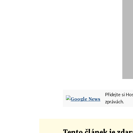
Přidejte si H
zprávách.
Tento článek
je
zdar