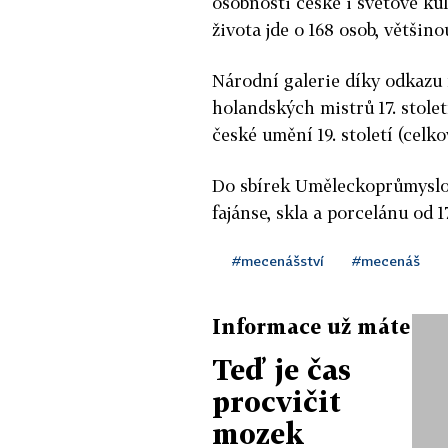
osobnosti české i světové kul
života jde o 168 osob, většin
Národní galerie díky odkazu
holandských mistrů 17. století
české umění 19. století (celk
Do sbírek Uměleckoprůmyslo
fajánse, skla a porcelánu od 1
#mecenášství
#mecenáš
Informace už máte
Teď je čas
procvičit
mozek