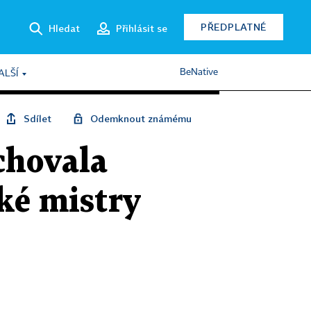
PŘEDPLATNÉ
Hledat
Přihlásit se
BeNative
ALŠÍ
Sdílet
Odemknout známému
chovala
ké mistry