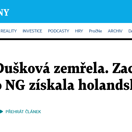
REALITY
INVESTICE
PODCASTY
HRY
PročNe
ARCHIV
D
ušková zemřela. Za
o NG získala holands
PŘEHRÁT ČLÁNEK