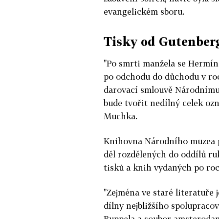
evangelickém sboru.
Tisky od Gutenber
"Po smrti manžela se Hermína
po odchodu do důchodu v roce
darovací smlouvě Národnímu 
bude tvořit nedílný celek oz
Muchka.
Knihovna Národního muzea po
děl rozdělených do oddílů ru
tisků a knih vydaných po roc
"Zejména ve staré literatuře j
dílny nejbližšího spolupraco
Ruppela a soubor amsteroda