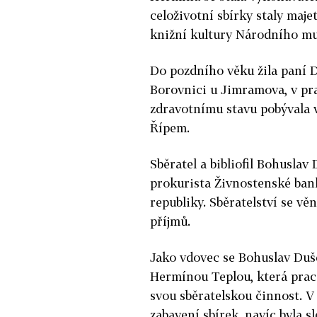
celoživotní sbírky staly maj
knižní kultury Národního m
Do pozdního věku žila paní D
Borovnici u Jimramova, v pr
zdravotnímu stavu pobývala 
Řípem.
Sběratel a bibliofil Bohuslav 
prokurista Živnostenské ba
republiky. Sběratelství se vě
příjmů.
Jako vdovec se Bohuslav Duše
Hermínou Teplou, která praco
svou sběratelskou činnost. V
zabavení sbírek, navíc byla 