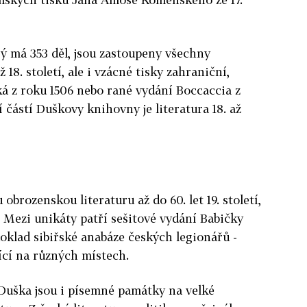
rý má 353 děl, jsou zastoupeny všechny
 18. století, ale i vzácné tisky zahraniční,
ká z roku 1506 nebo rané vydání Boccaccia z
 částí Duškovy knihovny je literatura 18. až
obrozenskou literaturu až do 60. let 19. století,
 Mezi unikáty patří sešitové vydání Babičky
oklad sibiřské anabáze českých legionářů -
ící na různých místech.
 Duška jsou i písemné památky na velké