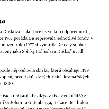
ga
 Dušková ujala sbírek s velkou odpovědností,
 1967 pořádala a sepisovala jednotlivé fondy. V
muzeu roku 1977 si vymínila, že celý soubor
načený jako Sbírky Bohuslava Duška," uvedl
dle něj obdržela sbírku, která obsahuje 3199
kopisů, prvotisků, starých tisků, kramářských
e 1800.
e řada unikátů - basilejský tisk z roku 1469 z
vníka Johanna Gutenberga, tiskaře Bertholda
mských tisků Jana Amose Komenského ze 17.