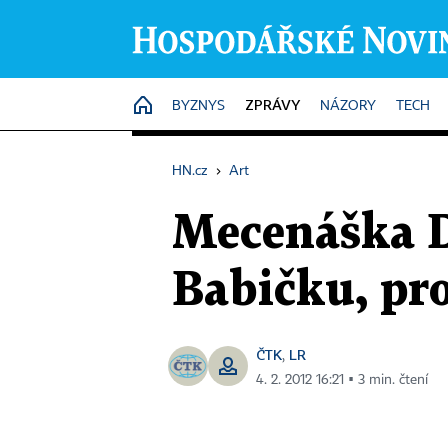
ZPRÁVY
HOME
BYZNYS
NÁZORY
TECH
HN.cz
›
Art
Mecenáška D
Babičku, pr
ČTK
LR
,
4. 2. 2012 16:21 ▪ 3 min. čtení