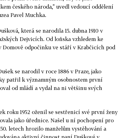
etkem českého národa," uvedl vedoucí oddělení
uzea Pavel Muchka.
ušková, která se narodila 15. dubna 1910 v
ažských Dejvicích. Od loňska vzhledem ke
v Domově odpočinku ve stáří v Krabčicích pod
Dušek se narodil v roce 1886 v Praze, jako
nky patřil k významným osobnostem první
noval od mládí a vydal na ni většinu svých
k roku 1952 oženil se sestřenicí své první ženy
vala jako úřednice. Našel u ní pochopení pro
 50. letech hrozilo manželům vystěhování a
sledována aktivní činnost paní Duškové v