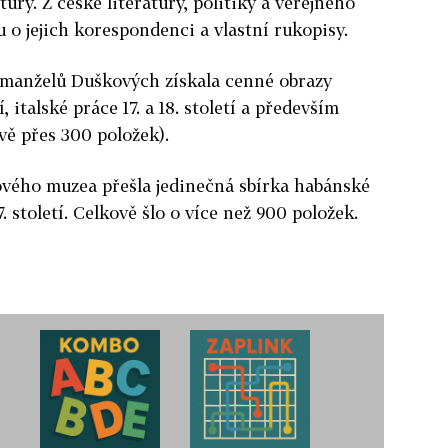
tury. Z české literatury, politiky a veřejného
ou o jejich korespondenci a vlastní rukopisy.
 manželů Duškových získala cenné obrazy
, italské práce 17. a 18. století a především
ově přes 300 položek).
vého muzea přešla jedinečná sbírka habánské
7. století. Celkově šlo o více než 900 položek.