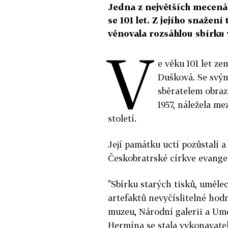
Jedna z největších mecenáš
se 101 let. Z jejího snaže
věnovala rozsáhlou sbírku 
V
e věku 101 let z
Dušková. Se svý
sběratelem obrazů
1957, náležela me
století.
Její památku uctí pozůstalí a
Českobratrské církve evangel
"Sbírku starých tisků, uměle
artefaktů nevyčíslitelné ho
muzeu, Národní galerii a Um
Hermína se stala vykonavatel