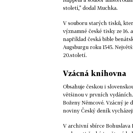
století," dodal Muchka.
V souboru starých tisků, kte
významné české tisky ze 16. až
například česká bible benáts
Augsburgu roku 1545. Největší
20.století.
Vzácná knihovna
Obsahuje českou i slovenskou 
většinou v prvních vydáních.
Boženy Němcové. Vzácný je d
noviny Český deník vycházej
V archivní sbírce Bohuslava