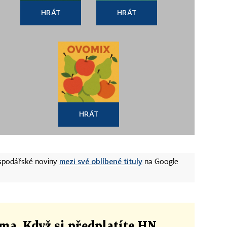
HRÁT
HRÁT
HRÁT
mezi své oblíbené tituly
ospodářské noviny
na Google
ma. Když si předplatíte HN,