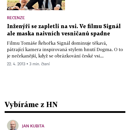
RECENZE
Inženýři se zapletli na vsi. Ve filmu Signál
ale maska naivních vesničanů spadne
Filmu Tomáše Řehořka Signál dominuje těkavá,
pátrající kamera inspirovaná stylem hnutí Dogma. O to
je nečekanější, když se obrázkování české vsi...
22. 4. 2013 ▪ 3 min. čtení
Vybíráme z HN
JAN KUBITA