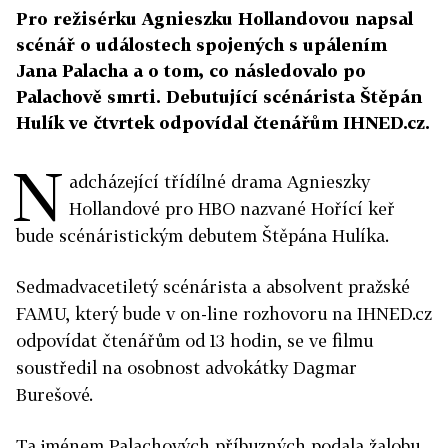
Pro režisérku Agnieszku Hollandovou napsal
scénář o událostech spojených s upálením
Jana Palacha a o tom, co následovalo po
Palachově smrti. Debutující scénárista Štěpán
Hulík ve čtvrtek odpovídal čtenářům IHNED.cz.
N
adcházející třídílné drama Agnieszky
Hollandové pro HBO nazvané Hořící keř
bude scénáristickým debutem Štěpána Hulíka.
Sedmadvacetiletý scénárista a absolvent pražské
FAMU, který bude v on-line rozhovoru na IHNED.cz
odpovídat čtenářům od 13 hodin, se ve filmu
soustředil na osobnost advokátky Dagmar
Burešové.
Ta jménem Palachových příbuzných podala žalobu