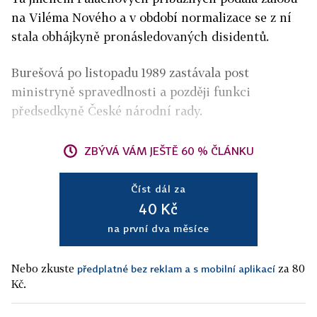
na Viléma Nového a v období normalizace se z ní
stala obhájkyně pronásledovaných disidentů.
Burešová po listopadu 1989 zastávala post
ministryně spravedlnosti a později funkci
předsedkyně České národní rady.
ZBÝVÁ VÁM JEŠTĚ 60 % ČLÁNKU
Číst dál za
40 Kč
na první dva měsíce
Nebo zkuste
za 80
předplatné bez reklam a s mobilní aplikací
Kč.