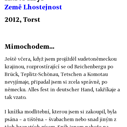
Země Lhostejnost
2012, Torst
Mimochodem...
Ještě včera, když jsem projížděl sudetoněmeckou
krajinou, rozprostírající se od Reichenbergu po
Brück, Teplitz-Schönau, Tetschen a Komotau
nevyjímaje, připadal jsem si zcela správně, po
německu. Alles fest in deutscher Hand, takříkaje a
tak vzato.
I knížka modlitební, kterou jsem si zakoupil, byla
psána – a tištěna – švabachem nebo snad jiným z
těch hranatých písem. Sníh jenom nahoře na