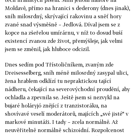
Moldavě, přímo na hranici s dederony (dnes jinak),
sníh milosrdný, skrývající rakovinu a sněť hory
zvané snad výsměšně – Jedlová. Díval jsem se z
kopce na zšeřelou umírárnu, v níž to dosud buší
existencí zvanou zde život, přemýšleje, jak velmi
jsem se změnil, jak hluboce odcizil.
Dnes sedím pod Třístoličníkem, zvaným zde
Dreisesselberg, sníh méně milosrdný zasypal ulici,
žena hrablem odklízí tu nepraktickou tající
nádheru, čekající na severovýchodní proudění, aby
ochladla a zpevnila se. Ještě jsem si nezvykl na
bujaré holáryjó znějící z tranzistoráku, na
shovívavé veselí moderátorů, majících „své jisté“ v
markové minutáži. I tady – zcela normálně. Až
neuvěřitelně normálně schizoidní. Rozpolcenost