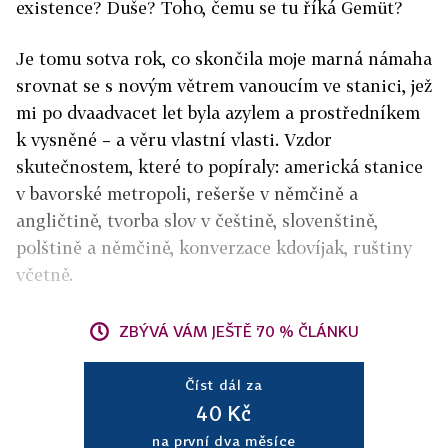
existence? Duše? Toho, čemu se tu říká Gemüt?
Je tomu sotva rok, co skončila moje marná námaha
srovnat se s novým větrem vanoucím ve stanici, jež
mi po dvaadvacet let byla azylem a prostředníkem
k vysněné – a věru vlastní vlasti. Vzdor
skutečnostem, které to popíraly: americká stanice
v bavorské metropoli, rešerše v němčině a
angličtině, tvorba slov v češtině, slovenštině,
polštině a němčině, konverzace kdovíjak, ruštiny
včetně.
ZBÝVÁ VÁM JEŠTĚ 70 % ČLÁNKU
Číst dál za
40 Kč
na první dva měsíce