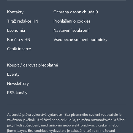
Kontakty
Ochrana osobních údajů
Tiráž redakce HN
Prohlášení o cookies
Economia
Nastavení soukromí
Kariéra v HN
Všeobecné smluvní podmínky
Ceník inzerce
Koupit / darovat předplatné
Eventy
×
Newslettery
RSS kanály
Autorská práva vykonává vydavatel. Bez písemného svolení vydavatele je
zakázáno jakékoli užití částí nebo celku díla, zejména rozmnožování a šíření
jakýmkoli způsobem, mechanickým nebo elektronickým, v českém nebo
jiném jazyce. Bez souhlasu vydavatele je zakázáno též rozmnožování