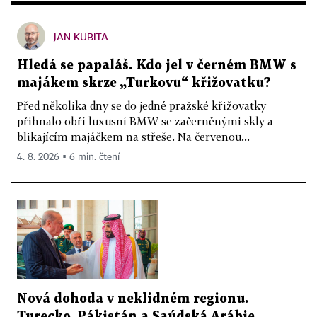
JAN KUBITA
Hledá se papaláš. Kdo jel v černém BMW s
majákem skrze „Turkovu“ křižovatku?
Před několika dny se do jedné pražské křižovatky
přihnalo obří luxusní BMW se začerněnými skly a
blikajícím majáčkem na střeše. Na červenou...
4. 8. 2026 ▪ 6 min. čtení
Nová dohoda v neklidném regionu.
Turecko, Pákistán a Saúdská Arábie