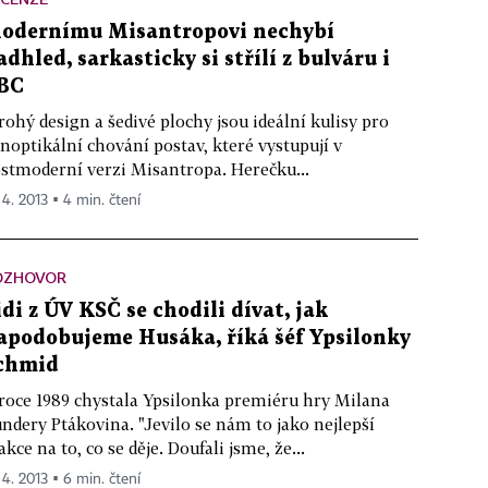
odernímu Misantropovi nechybí
adhled, sarkasticky si střílí z bulváru i
BC
rohý design a šedivé plochy jsou ideální kulisy pro
noptikální chování postav, které vystupují v
stmoderní verzi Misantropa. Herečku...
 4. 2013 ▪ 4 min. čtení
OZHOVOR
idi z ÚV KSČ se chodili dívat, jak
apodobujeme Husáka, říká šéf Ypsilonky
chmid
roce 1989 chystala Ypsilonka premiéru hry Milana
ndery Ptákovina. "Jevilo se nám to jako nejlepší
akce na to, co se děje. Doufali jsme, že...
 4. 2013 ▪ 6 min. čtení