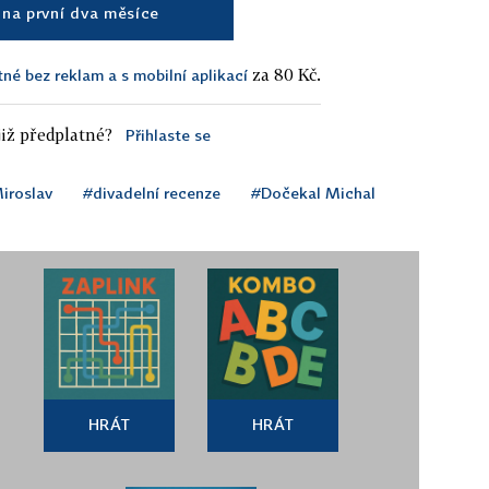
na první dva měsíce
za 80 Kč.
tné bez reklam a s mobilní aplikací
iž předplatné?
Přihlaste se
iroslav
#divadelní recenze
#Dočekal Michal
HRÁT
HRÁT