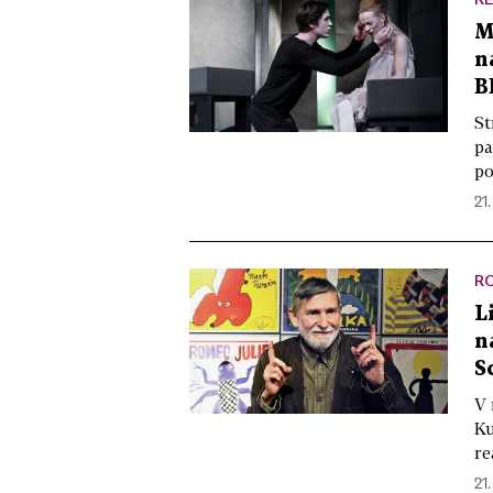
M
n
B
St
pa
po
21.
R
L
n
S
V 
Ku
re
21.