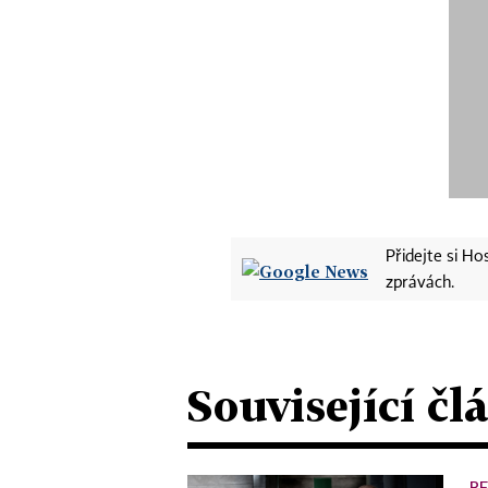
Přidejte si H
zprávách.
Související čl
R