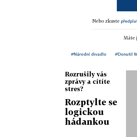
Nebo zkuste
předpla
Máte j
#Národní divadlo
#Donutil M
Rozrušily vás
zprávy a cítíte
stres?
Rozptylte se
logickou
hádankou