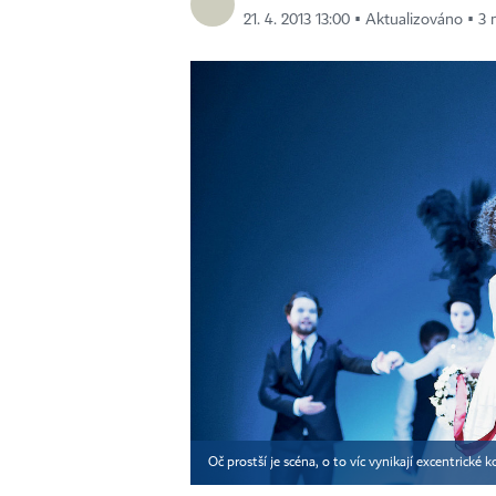
21. 4. 2013 13:00 ▪ Aktualizováno ▪ 3 
Oč prostší je scéna, o to víc vynikají excentrické