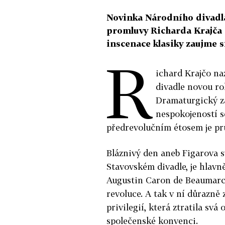
Novinka Národního divadla 
promluvy Richarda Krajča d
inscenace klasiky zaujme s
R
ichard Krajčo na
divadle novou ro
Dramaturgický zá
nespokojeností s
předrevolučním étosem je pr
Bláznivý den aneb Figarova s
Stavovském divadle, je hlavn
Augustin Caron de Beaumarch
revoluce. A tak v ní důrazně
privilegií, která ztratila svá
společenské konvenci.