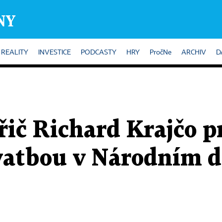
REALITY
INVESTICE
PODCASTY
HRY
PročNe
ARCHIV
D
řič Richard Krajčo p
vatbou v Národním d