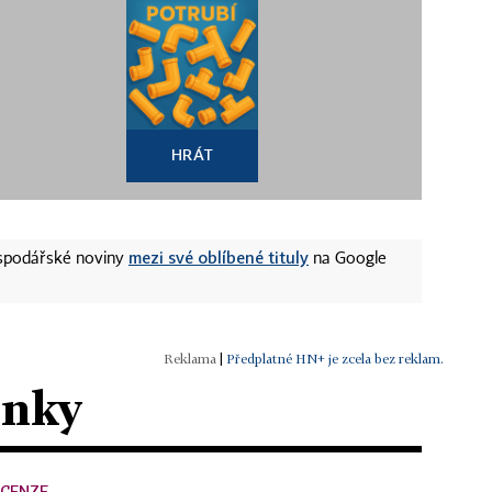
HRÁT
mezi své oblíbené tituly
ospodářské noviny
na Google
|
Předplatné HN+ je zcela bez reklam.
ánky
ECENZE