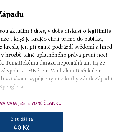
Západu
ou aktuální i dnes, v době diskusí o legitimitě
že i když je Krajčo chrlí přímo do publika,
z křesla, jen příjemně podráždí svědomí a hned
- v hrozbě tajně uplatněného práva první noci,
sk. Tematickému důrazu nepomáhá ani to, že
ová spolu s režisérem Michalem Dočekalem
ořili vsuvkami vypůjčenými z knihy Zánik Západu
Spenglera.
VÁ VÁM JEŠTĚ 70 % ČLÁNKU
Číst dál za
40 Kč