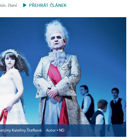
PŘEHRÁT ČLÁNEK
min. čtení
 kostýmy Kateřiny Štefkové.
Autor ▪
ND