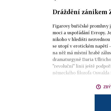
Dráždění zánikem 
Figarovy buřičské promluvy js
moci a uspořádání Evropy. Jen
nikoho v hledišti nezvednou 
se utopí v erotickém napětí 
na něž má místní hrabě zálu
dramaturgyně Daria Ullrich
"revoluční" linii ještě podp
německého filozofa Oswalda 
ZBÝ