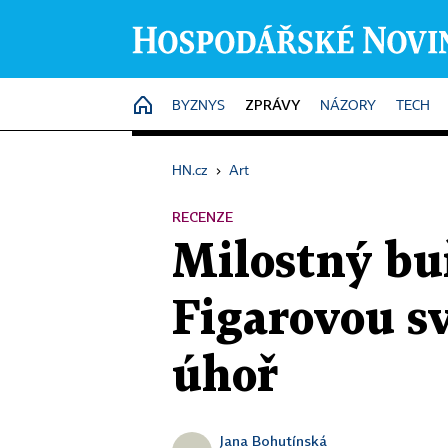
ZPRÁVY
HOME
BYZNYS
NÁZORY
TECH
HN.cz
›
Art
RECENZE
Milostný bu
Figarovou s
úhoř
Jana Bohutínská