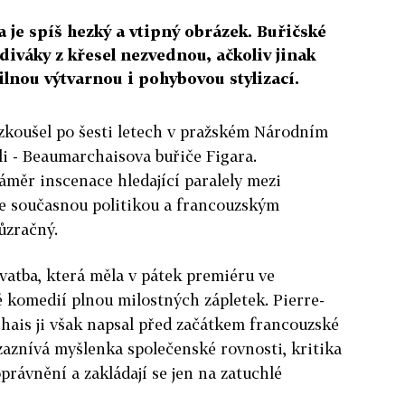
je spíš hezký a vtipný obrázek. Buřičské
iváky z křesel nezvednou, ačkoliv jinak
ilnou výtvarnou i pohybovou stylizací.
zkoušel po šesti letech v pražském Národním
li - Beaumarchaisova buřiče Figara.
měr inscenace hledající paralely mezi
e současnou politikou a francouzským
ůzračný.
vatba, která měla v pátek premiéru ve
ě komedií plnou milostných zápletek. Pierre-
ais ji však napsal před začátkem francouzské
 zaznívá myšlenka společenské rovnosti, kritika
 oprávnění a zakládají se jen na zatuchlé