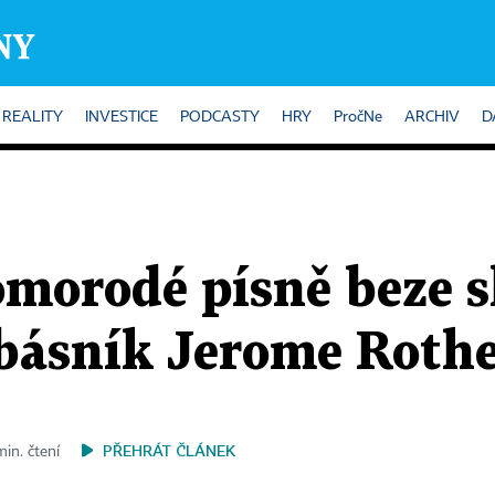
REALITY
INVESTICE
PODCASTY
HRY
PročNe
ARCHIV
D
omorodé písně beze s
á básník Jerome Roth
PŘEHRÁT ČLÁNEK
min. čtení