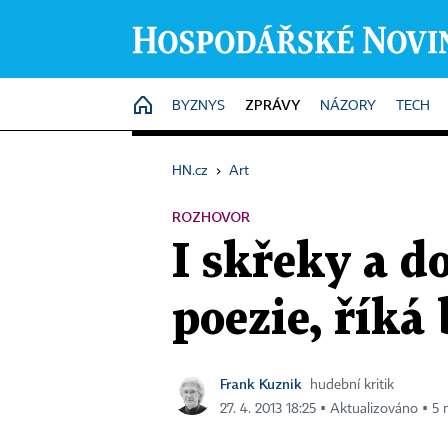
ZPRÁVY
HOME
BYZNYS
NÁZORY
TECH
HN.cz
›
Art
ROZHOVOR
I skřeky a d
poezie, řík
Frank Kuznik
hudební kritik
27. 4. 2013 18:25 ▪ Aktualizováno ▪ 5 