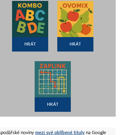
HRÁT
HRÁT
HRÁT
mezi své oblíbené tituly
ospodářské noviny
na Google