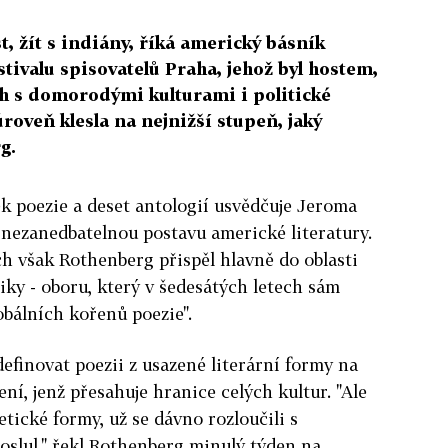
t, žít s indiány, říká americký básník
ivalu spisovatelů Praha, jehož byl hostem,
ch s domorodými kulturami i politické
úroveň klesla na nejnižší stupeň, jaký
g.
k poezie a deset antologií usvědčuje Jeroma
nezanedbatelnou postavu americké literatury.
ch však Rothenberg přispěl hlavně do oblasti
ky - oboru, který v šedesátých letech sám
obálních kořenů poezie".
definovat poezii z usazené literární formy na
ení, jenž přesahuje hranice celých kultur. "Ale
poetické formy, už se dávno rozloučili s
roslul," řekl Rothenberg minulý týden na