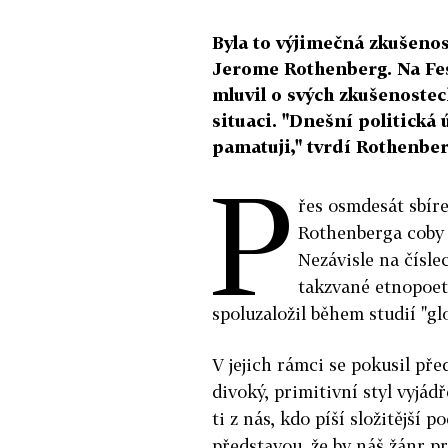
Byla to výjimečná zkušenos
Jerome Rothenberg. Na Fest
mluvil o svých zkušenoste
situaci. "Dnešní politická 
pamatuji," tvrdí Rothenber
P
řes osmdesát sbíre
Rothenberga coby 
Nezávisle na čísle
takzvané etnopoeti
spoluzaložil během studií "gl
V jejich rámci se pokusil pře
divoký, primitivní styl vyjádř
ti z nás, kdo píší složitější 
představou, že by náš žánr p