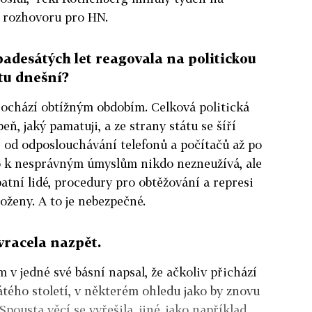
v rozhovoru pro HN.
padesátých let reagovala na politickou
tu dnešní?
ochází obtížným obdobím. Celková politická
eň, jaký pamatuji, a ze strany státu se šíří
- od odposlouchávání telefonů a počítačů až po
o k nesprávným úmyslům nikdo nezneužívá, ale
atní lidé, procedury pro obtěžování a represi
oženy. A to je nebezpečné.
vracela nazpět.
 v jedné své básní napsal, že ačkoliv přichází
tého století, v některém ohledu jako by znovu
Spousta věcí se vyřešila, jiné, jako například