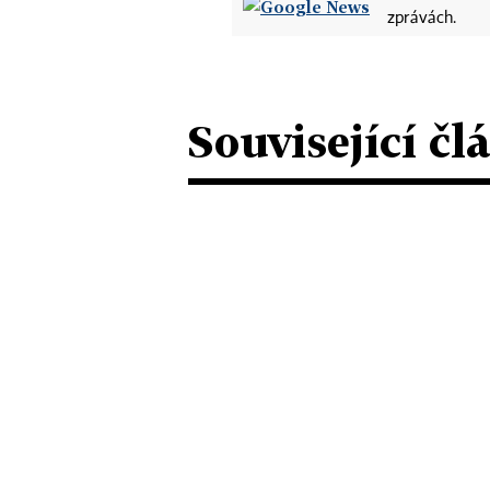
zprávách.
Související čl
R
P
T
b
Tr
Ka
ro
21.