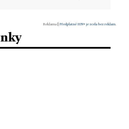
|
Předplatné HN+ je zcela bez reklam.
ánky
ECENZE
ověry, předurčení, léčitelky. Kateřina
učková pátrá po duchovním dědictví
ohyň
agické osudy mocných žen žijících v kopcích Bílých
rpat, jež vládnou uměním "bohovat", sleduje v
mánu Žítkovské bohyně spisovatelka...
 4. 2013 ▪ 5 min. čtení