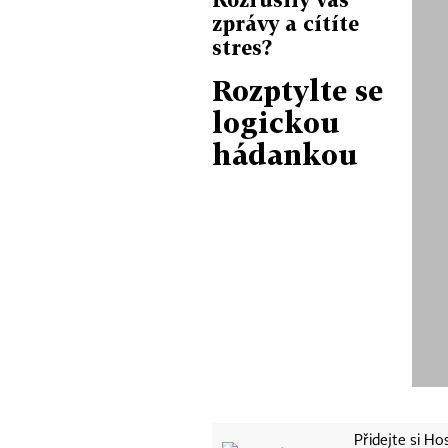
zprávy a cítíte
stres?
Rozptylte se
logickou
hádankou
Přidejte si H