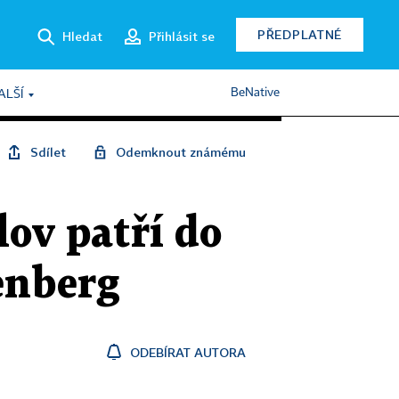
PŘEDPLATNÉ
Hledat
Přihlásit se
BeNative
ALŠÍ
Sdílet
Odemknout známému
lov patří do
enberg
ODEBÍRAT AUTORA