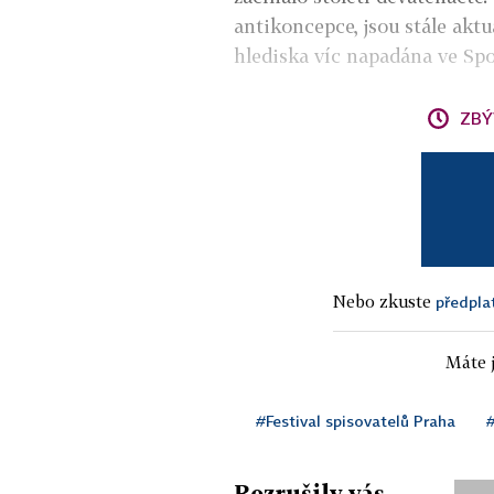
antikoncepce, jsou stále akt
hlediska víc napadána ve Spo
ZBÝ
Nebo zkuste
předpla
Máte j
#Festival spisovatelů Praha
Rozrušily vás