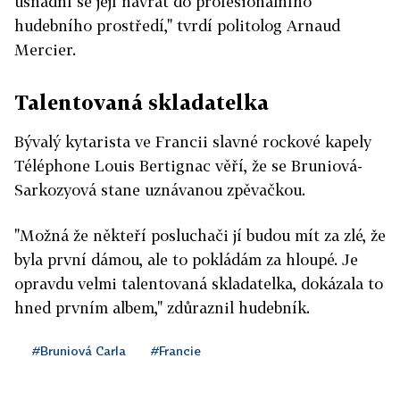
usnadní se její návrat do profesionálního
hudebního prostředí," tvrdí politolog Arnaud
Mercier.
Talentovaná skladatelka
Bývalý kytarista ve Francii slavné rockové kapely
Téléphone Louis Bertignac věří, že se Bruniová-
Sarkozyová stane uznávanou zpěvačkou.
"Možná že někteří posluchači jí budou mít za zlé, že
byla první dámou, ale to pokládám za hloupé. Je
opravdu velmi talentovaná skladatelka, dokázala to
hned prvním albem," zdůraznil hudebník.
#Bruniová Carla
#Francie