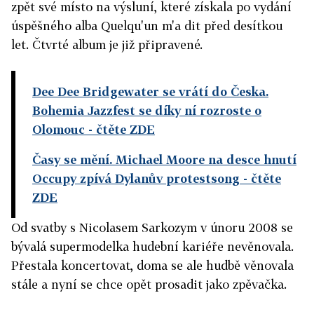
zpět své místo na výsluní, které získala po vydání
úspěšného alba Quelqu'un m'a dit před desítkou
let. Čtvrté album je již připravené.
Dee Dee Bridgewater se vrátí do Česka.
Bohemia Jazzfest se díky ní rozroste o
Olomouc
- čtěte ZDE
Časy se mění. Michael Moore na desce hnutí
Occupy zpívá Dylanův protestsong
- čtěte
ZDE
Od svatby s Nicolasem Sarkozym v únoru 2008 se
bývalá supermodelka hudební kariéře nevěnovala.
Přestala koncertovat, doma se ale hudbě věnovala
stále a nyní se chce opět prosadit jako zpěvačka.