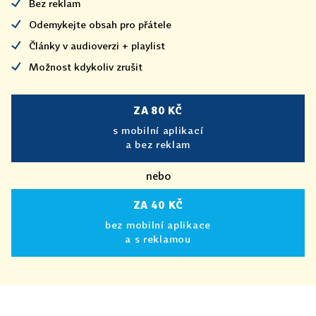
Bez reklam
Odemykejte obsah pro přátele
Články v audioverzi + playlist
Možnost kdykoliv zrušit
ZA 80 KČ
s mobilní aplikací
a bez reklam
nebo
ZA 40 KČ
bez mobilní aplikace
a s reklamou