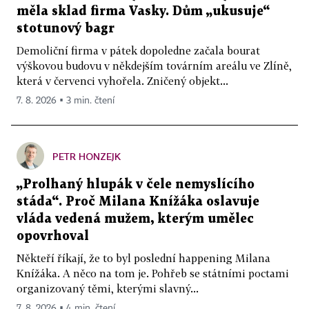
měla sklad firma Vasky. Dům „ukusuje“
stotunový bagr
Demoliční firma v pátek dopoledne začala bourat
výškovou budovu v někdejším továrním areálu ve Zlíně,
která v červenci vyhořela. Zničený objekt...
7. 8. 2026 ▪ 3 min. čtení
PETR HONZEJK
„Prolhaný hlupák v čele nemyslícího
stáda“. Proč Milana Knížáka oslavuje
vláda vedená mužem, kterým umělec
opovrhoval
Někteří říkají, že to byl poslední happening Milana
Knížáka. A něco na tom je. Pohřeb se státními poctami
organizovaný těmi, kterými slavný...
7. 8. 2026 ▪ 4 min. čtení