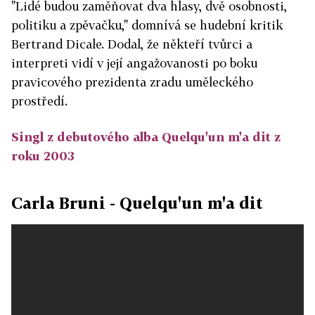
"Lidé budou zaměňovat dva hlasy, dvě osobnosti,
politiku a zpěvačku," domnívá se hudební kritik
Bertrand Dicale. Dodal, že někteří tvůrci a
interpreti vidí v její angažovanosti po boku
pravicového prezidenta zradu uměleckého
prostředí.
Singl z debutového alba Quelqu'un m'a dit z
roku 2003
Carla Bruni - Quelqu'un m'a dit