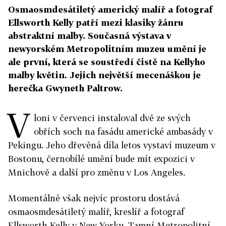
Osmaosmdesátiletý americký malíř a fotograf
Ellsworth Kelly patří mezi klasiky žánru
abstraktní malby. Současná výstava v
newyorském Metropolitním muzeu umění je
ale první, která se soustředí čistě na Kellyho
malby květin. Jejich největší mecenáškou je
herečka Gwyneth Paltrow.
V
loni v červenci instaloval dvě ze svých
obřích soch na fasádu americké ambasády v
Pekingu. Jeho dřevěná díla letos vystaví muzeum v
Bostonu, černobílé umění bude mít expozici v
Mnichově a další pro změnu v Los Angeles.
Momentálně však nejvíc prostoru dostává
osmaosmdesátiletý malíř, kreslíř a fotograf
Ellsworth Kelly v New Yorku. Tamní Metropolitní