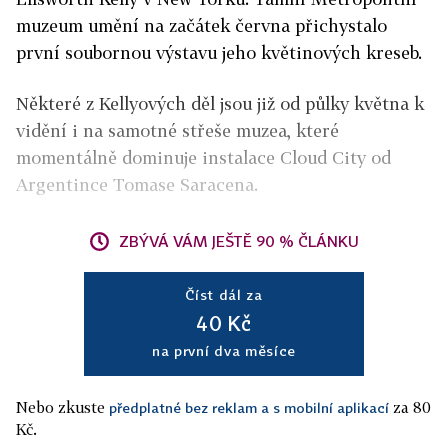
muzeum umění na začátek června přichystalo
první soubornou výstavu jeho květinových kreseb.
Některé z Kellyových děl jsou již od půlky května k
vidění i na samotné střeše muzea, které
momentálně dominuje instalace Cloud City od
Argentince Tomase Saracena.
ZBÝVÁ VÁM JEŠTĚ 90 % ČLÁNKU
Číst dál za
40 Kč
na první dva měsíce
Nebo zkuste
za 80
předplatné bez reklam a s mobilní aplikací
Kč.