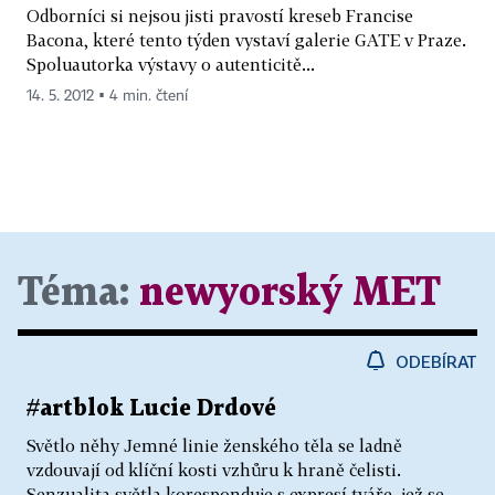
Odborníci si nejsou jisti pravostí kreseb Francise
Bacona, které tento týden vystaví galerie GATE v Praze.
Spoluautorka výstavy o autenticitě...
14. 5. 2012 ▪ 4 min. čtení
Téma:
newyorský MET
ODEBÍRAT
#artblok Lucie Drdové
Světlo něhy Jemné linie ženského těla se ladně
vzdouvají od klíční kosti vzhůru k hraně čelisti.
Senzualita světla koresponduje s expresí tváře, jež se