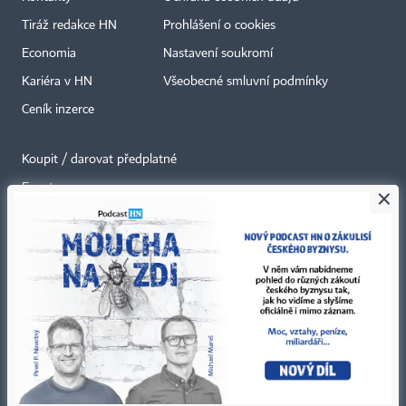
Tiráž redakce HN
Prohlášení o cookies
Economia
Nastavení soukromí
Kariéra v HN
Všeobecné smluvní podmínky
Ceník inzerce
Koupit / darovat předplatné
Eventy
×
Newslettery
RSS kanály
Autorská práva vykonává vydavatel. Bez písemného svolení vydavatele je
zakázáno jakékoli užití částí nebo celku díla, zejména rozmnožování a šíření
jakýmkoli způsobem, mechanickým nebo elektronickým, v českém nebo
jiném jazyce. Bez souhlasu vydavatele je zakázáno též rozmnožování
obsahu pro účely automatizované analýzy textů nebo dat
podle ustanovení § 39c autorského zákona.