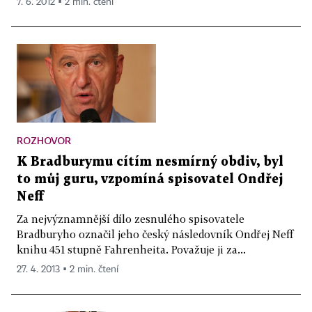
7. 6. 2012 ▪ 2 min. čtení
ROZHOVOR
K Bradburymu cítím nesmírný obdiv, byl
to můj guru, vzpomíná spisovatel Ondřej
Neff
Za nejvýznamnější dílo zesnulého spisovatele
Bradburyho označil jeho český následovník Ondřej Neff
knihu 451 stupně Fahrenheita. Považuje ji za...
27. 4. 2013 ▪ 2 min. čtení