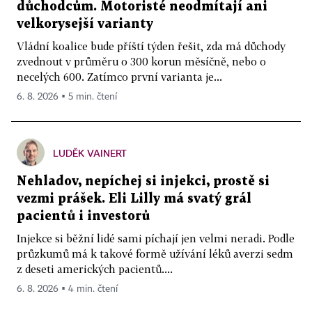
důchodcům. Motoristé neodmítají ani
velkorysejší varianty
Vládní koalice bude příští týden řešit, zda má důchody
zvednout v průměru o 300 korun měsíčně, nebo o
necelých 600. Zatímco první varianta je...
6. 8. 2026 ▪ 5 min. čtení
LUDĚK VAINERT
Nehladov, nepíchej si injekci, prostě si
vezmi prášek. Eli Lilly má svatý grál
pacientů i investorů
Injekce si běžní lidé sami píchají jen velmi neradi. Podle
průzkumů má k takové formě užívání léků averzi sedm
z deseti amerických pacientů....
6. 8. 2026 ▪ 4 min. čtení