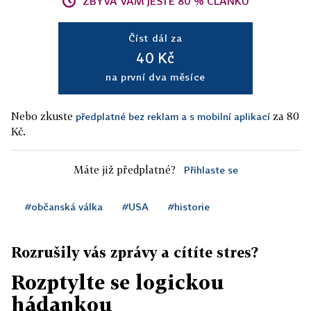
ZBÝVÁ VÁM JEŠTĚ 80 % ČLÁNKU
Číst dál za
40 Kč
na první dva měsíce
Nebo zkuste
za 80
předplatné bez reklam a s mobilní aplikací
Kč.
Máte již předplatné?
Přihlaste se
#občanská válka
#USA
#historie
Rozrušily vás zprávy a cítíte stres?
Rozptylte se logickou
hádankou