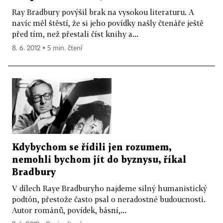
Ray Bradbury povýšil brak na vysokou literaturu. A
navíc měl štěstí, že si jeho povídky našly čtenáře ještě
před tím, než přestali číst knihy a...
8. 6. 2012 ▪ 5 min. čtení
Kdybychom se řídili jen rozumem,
nemohli bychom jít do byznysu, říkal
Bradbury
V dílech Raye Bradburyho najdeme silný humanistický
podtón, přestože často psal o neradostné budoucnosti.
Autor románů, povídek, básní,...