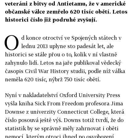
veteráni z bitvy od Antietamu, že v americké
občanské válce zemřelo 620 tisíc obětí. Letos
historici číslo již podruhé zvyšují.
O
d konce otroctví ve Spojených státech v
lednu 2013 uplyne sto padesát let, ale
historici se stále přou o to, kolik v ní vlastně
zahynulo lidí. Letos na jaře publikoval vědecký
časopis Civil War History studii, podle níž válka
neměla 620 tisíc, nýbrž 750 tisíc obětí.
Nyní v nakladatelství Oxford University Press
vyšla kniha Sick From Freedom profesora Jima
Downse z univerzity Connecticut College, která
číslo posouvá ještě výš. Downs totiž tvrdí, že do
statistik by se správně měly zahrnovat i oběti
nemocí, kterým otroci ihned po osvobození