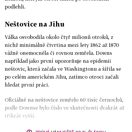
podlehli.
Neštovice na Jihu
Válka osvobodila okolo čtyř milionů otroků, z
nichž minimálně čtvrtina mezi lety 1862 až 1870
vážně onemocněla či rovnou zemřela. Downs
například jako první upozorňuje na epidemii
neštovic, která začala ve Washingtonu a šířila se
po celém americkém Jihu, zatímco otroci začali
hledat první práci.
Oficiálně na neštovice zemřelo 60 tisíc černochů,
podle Downse bylo číslo ve skutečnosti dvakrát až
třikrát vyšší.