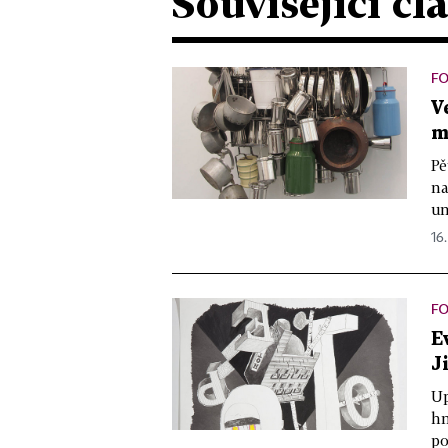
Související čl
F
V
m
Pě
na
um
16.
FO
E
J
Up
hm
po