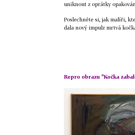
uniknout z oprátky opakován
Poslechněte si, jak malíři, k
dala nový impulz mrtvá kočka 
Repro obrazu "Kočka zabal