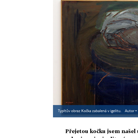
Typltův obraz Kočka zabalená v igelitu.
Autor ▪
Přejetou kočku jsem našel 