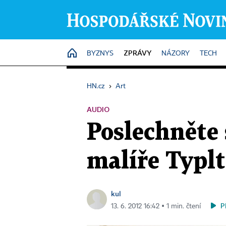
ZPRÁVY
HOME
BYZNYS
NÁZORY
TECH
HN.cz
›
Art
AUDIO
Poslechněte 
malíře Typlt
kul
P
13. 6. 2012 16:42 ▪ 1 min. čtení