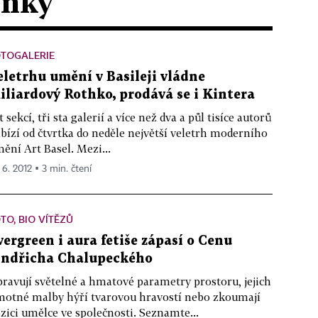
ánky
OTOGALERIE
eletrhu umění v Basileji vládne
iliardový Rothko, prodává se i Kintera
t sekcí, tři sta galerií a více než dva a půl tisíce autorů
bízí od čtvrtka do neděle největší veletrh moderního
ění Art Basel. Mezi...
 6. 2012 ▪ 3 min. čtení
TO, BIO VÍTĚZŮ
vergreen i aura fetiše zápasí o Cenu
indřicha Chalupeckého
ravují světelné a hmatové parametry prostoru, jejich
otné malby hýří tvarovou hravostí nebo zkoumají
zici umělce ve společnosti. Seznamte...