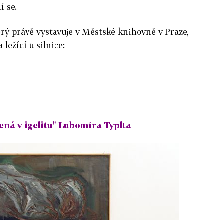
í se.
terý právě vystavuje v Městské knihovně v Praze,
ležící u silnice:
ená v igelitu" Lubomíra Typlta