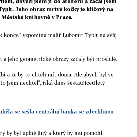
lem, dovezl jsem ji do ateliéru a začal jsem
yplt. Jeho obraz mrtvé kočky je klíčový na
v Městské knihovně v Praze.
tek konce," vzpomíná malíř Lubomír Typlt na svůj
 a jeho geometrické obrazy začaly být proslulé.
líbí a že by to chtěli mít doma. Ale abych byl ve
to jsem nechtěl", říká dnes šestatřicetiletý
nhěla se sešla centrální banka se zdechlinou
-
rý by byl úplně jiný a který by mu pomohl