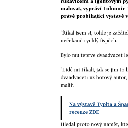
rukavicemi a igelitovým pyt
malovat, vypráví Lubomír T
právě probíhající výstavě 
"Říkal jsem si, tohle je začá
nečekaně rychlý úspěch.
Bylo mu teprve dvaadvacet let
"Lidé mi říkali, jak se jim to 
dvaadvaceti už hotový autor, 
malíř.
Na výstavě Typlta a Špa
recenze ZDE
Hledal proto nový námět, kte