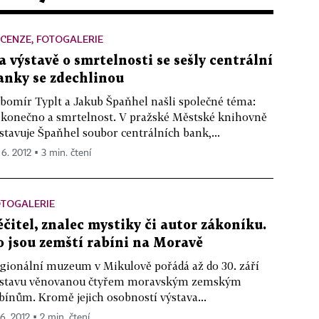
CENZE, FOTOGALERIE
a výstavě o smrtelnosti se sešly centrální
anky se zdechlinou
bomír Typlt a Jakub Špaňhel našli společné téma:
konečno a smrtelnost. V pražské Městské knihovně
stavuje Špaňhel soubor centrálních bank,...
 6. 2012 ▪ 3 min. čtení
OTOGALERIE
éčitel, znalec mystiky či autor zákoníku.
o jsou zemští rabíni na Moravě
gionální muzeum v Mikulově pořádá až do 30. září
stavu věnovanou čtyřem moravským zemským
bínům. Kromě jejich osobností výstava...
 6. 2012 ▪ 2 min. čtení