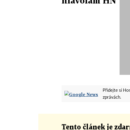
hlavolam HN
Přidejte si H
zprávách.
Tento článek
je
zdar