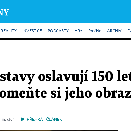
REALITY
INVESTICE
PODCASTY
HRY
PročNe
ARCHIV
D
stavy oslavují 150 l
omeňte si jeho obra
PŘEHRÁT ČLÁNEK
min. čtení