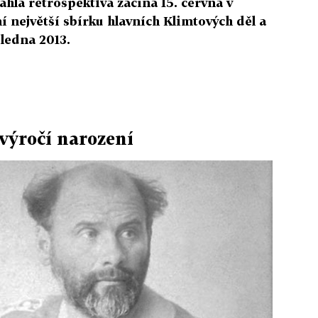
áhlá retrospektiva začíná 15. června v
ní největší sbírku hlavních Klimtových děl a
 ledna 2013.
 výročí narození