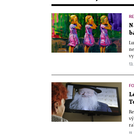
RE
N
b
Lu
ne
vy
13.
F
L
T
Re
vý
ra
11.