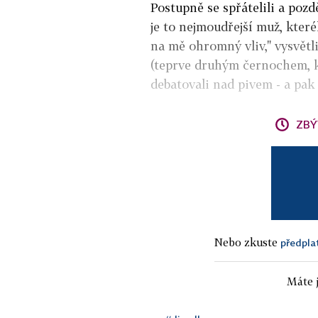
Postupně se spřátelili a pozdě
je to nejmoudřejší muž, kter
na mě ohromný vliv," vysvět
(teprve druhým černochem, kt
debatovali nad pivem - a pak 
ZBÝ
Nebo zkuste
předpla
Máte j