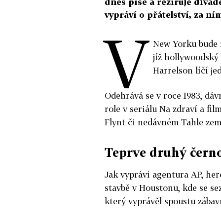
dnes píše a režíruje divad
vypráví o přátelství, za n
V
New Yorku bude m
jíž hollywoodský 
Harrelson líčí je
Odehrává se v roce 1983, dáv
role v seriálu Na zdraví a fi
Flynt či nedávném Tahle země
Teprve druhý čern
Jak vypráví agentura AP, her
stavbě v Houstonu, kde se s
který vyprávěl spoustu zábav