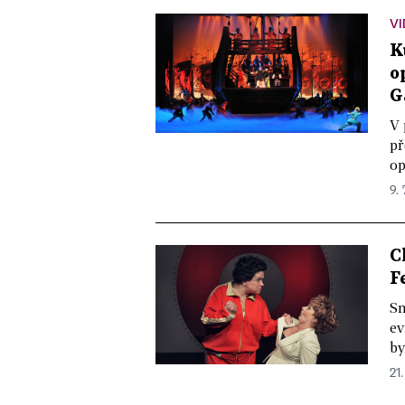
VI
K
o
G
V 
př
op
9. 
C
F
Sn
ev
by
21.