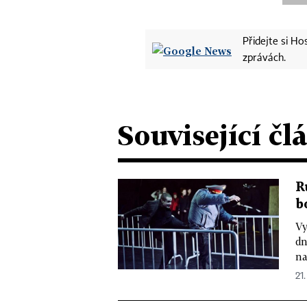
Přidejte si H
zprávách.
Související čl
R
b
Vy
dn
na
21.