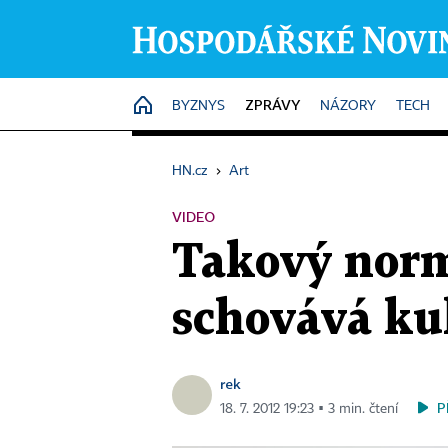
ZPRÁVY
HOME
BYZNYS
NÁZORY
TECH
HN.cz
›
Art
VIDEO
Takový norm
schovává ku
rek
P
18. 7. 2012 19:23 ▪ 3 min. čtení