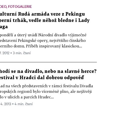
DEO, FOTOGALERIE
ulturní Rudá armáda veze z Pekingu
perní trhák, vedle něhož bledne i Lady
aga
pondělí a úterý uvádí Národní divadlo výjimečné
edstavení Pekingské opery, největšího čínského
erního domu. Příběh inspirovaný klasickou...
7. 2012 ▪ 3 min. čtení
hodí se na divadlo, nebo na slavné herce?
estival v Hradci dal dobrou odpověď
ad na všech představeních v rámci festivalu Divadla
ropských regionů bylo víceméně plno, ale nejživěji
lo v ulicích a parcích Hradec...
 4. 2013 ▪ 4 min. čtení