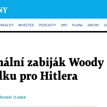
REALITY
INVESTICE
PODCASTY
HRY
PročNe
ARCHIV
D
ální zabiják Woody 
lku pro Hitlera
ŘEHRÁT ČLÁNEK