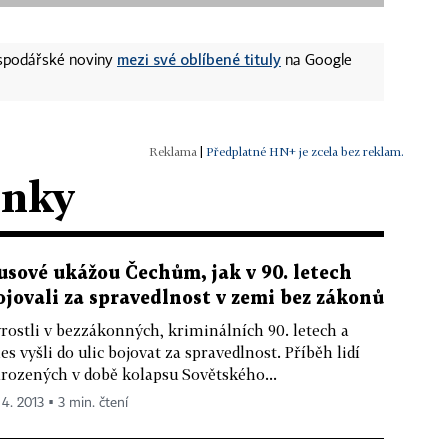
mezi své oblíbené tituly
ospodářské noviny
na Google
|
Předplatné HN+ je zcela bez reklam.
ánky
usové ukážou Čechům, jak v 90. letech
ojovali za spravedlnost v zemi bez zákonů
rostli v bezzákonných, kriminálních 90. letech a
es vyšli do ulic bojovat za spravedlnost. Příběh lidí
rozených v době kolapsu Sovětského...
 4. 2013 ▪ 3 min. čtení