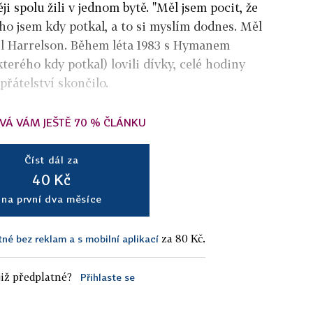
ji spolu žili v jednom bytě. "Měl jsem pocit, že
ého jsem kdy potkal, a to si myslím dodnes. Měl
lil Harrelson. Během léta 1983 s Hymanem
erého kdy potkal) lovili dívky, celé hodiny
přátelství skončilo.
VÁ VÁM JEŠTĚ 70 % ČLÁNKU
Číst dál za
40 Kč
na první dva měsíce
za 80 Kč.
tné bez reklam a s mobilní aplikací
iž předplatné?
Přihlaste se