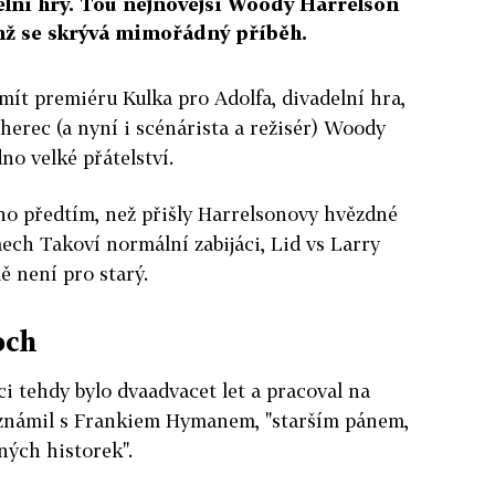
elní hry. Tou nejnovější Woody Harrelson
ímž se skrývá mimořádný příběh.
ít premiéru Kulka pro Adolfa, divadelní hra,
herec (a nyní i scénárista a režisér) Woody
dno velké přátelství.
no předtím, než přišly Harrelsonovy hvězdné
lmech Takoví normální zabijáci, Lid vs Larry
 není pro starý.
och
ci tehdy bylo dvaadvacet let a pracoval na
eznámil s Frankiem Hymanem, "starším pánem,
ných historek".