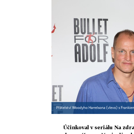
Přátelství Woodyho Harrelsona (vlevo) s Frankie
Účinkoval v seriálu Na zdr