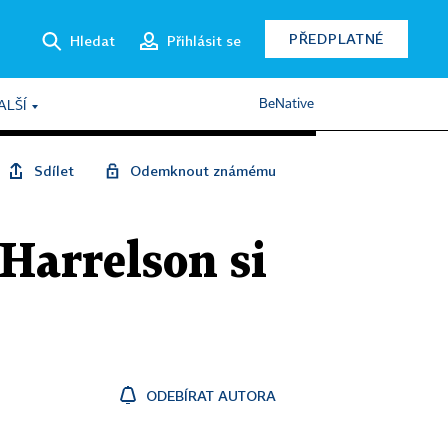
PŘEDPLATNÉ
Hledat
Přihlásit se
BeNative
ALŠÍ
Sdílet
Odemknout známému
Harrelson si
ODEBÍRAT AUTORA