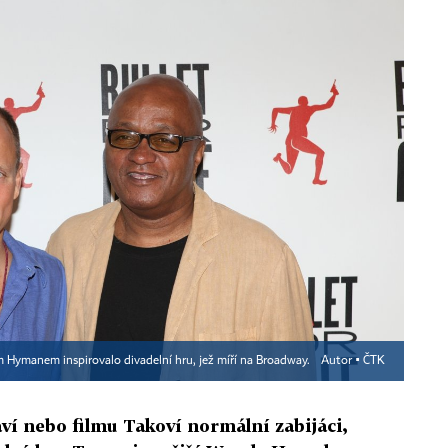
m Hymanem inspirovalo divadelní hru, jež míří na Broadway.
Autor ▪
ČTK
aví nebo filmu Takoví normální zabijáci,